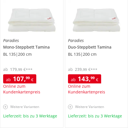
Paradies
Paradies
Mono-Steppbett
Tamina
Duo-Steppbett
Tamina
BL 135|200 cm
BL 135|200 cm
ab
179
,
€
ab
239
,
€
99
99
***
***
107
,
143
,
99
99
ab
€
ab
€
Online zum
Online zum
Kundenkartenpreis
Kundenkartenpreis
Weitere Varianten
Weitere Varianten
Lieferzeit: bis zu 3 Werktage
Lieferzeit: bis zu 3 Werktage