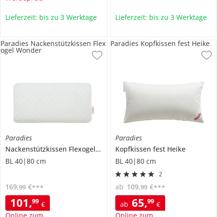
Lieferzeit: bis zu 3 Werktage
Lieferzeit: bis zu 3 Werktage
Paradies Nackenstützkissen Flex
Paradies Kopfkissen fest Heike
ogel Wonder
Paradies
Paradies
Nackenstützkissen
Flexogel Wonder
Kopfkissen fest
Heike
BL 40|80 cm
BL 40|80 cm
2
169
,
€
ab
109
,
€
99
99
***
***
101
,
65
,
99
99
€
ab
€
Online zum
Online zum