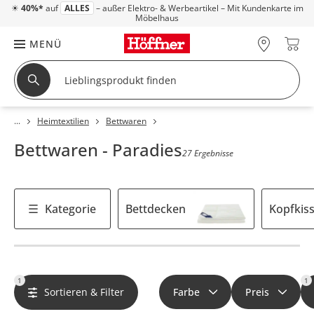
☀
40%*
auf
ALLES
– außer Elektro- & Werbeartikel – Mit Kundenkarte im
Möbelhaus
MENÜ
Heimtextilien
Bettwaren
Bettwaren - Paradies
27 Ergebnisse
Kategorie
Bettdecken
Kopfkis
1
1
Sortieren & Filter
Farbe
Preis