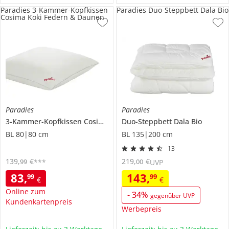
Paradies 3-Kammer-Kopfkissen
Paradies Duo-Steppbett Dala Bio
Cosima Koki Federn & Daunen
Paradies
Paradies
3-Kammer-Kopfkissen Cosima
Koki Federn & Daunen
Duo-Steppbett
Dala Bio
BL 80|80 cm
BL 135|200 cm
13
139
,
€
219
,
€
99
00
***
UVP
83
,
143
,
99
99
€
€
Online zum
-
34
%
gegenüber UVP
Kundenkartenpreis
Werbepreis