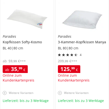
Paradies
Paradies
Kopfkissen
Softy-Kosmo
3-Kammer-Kopfkissen
Manya
BL 40|80 cm
BL 80|80 cm
4
ab
59
,
€
209
,
€
99
99
***
***
35
,
125
,
99
99
ab
€
€
Online zum
Online zum
Kundenkartenpreis
Kundenkartenpreis
Weitere Varianten
Weitere Varianten
Lieferzeit: bis zu 3 Werktage
Lieferzeit: bis zu 3 Werktage