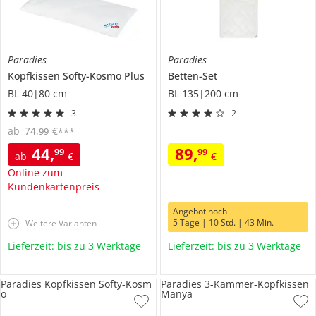
Paradies
Paradies
Kopfkissen
Softy-Kosmo Plus
Betten-Set
BL 40|80 cm
BL 135|200 cm
3
2
ab
74
,
€
99
***
44
,
89
,
99
99
ab
€
€
Online zum
Kundenkartenpreis
Angebot noch
5 Tage | 10 Std. | 43 Min.
Weitere Varianten
Lieferzeit: bis zu 3 Werktage
Lieferzeit: bis zu 3 Werktage
Paradies Kopfkissen Softy-Kosm
Paradies 3-Kammer-Kopfkissen
o
Manya