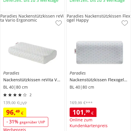
Lieferzeit: bis zu 3 Werktage
Lieferzeit: bis zu 3 Werktage
Paradies Nackenstützkissen reVi
Paradies Nackenstützkissen Flex
ta Vario Ergonomic
ogel Happy
Paradies
Paradies
Nackenstützkissen
reVita Vario Ergonomic
Nackenstützkissen
Flexogel Happy
BL 40|80 cm
BL 40|80 cm
2
139
,
€
169
,
€
00
99
UVP
***
96
,
101
,
49
99
€
€
Online zum
-
31
%
gegenüber UVP
Kundenkartenpreis
Werbepreis