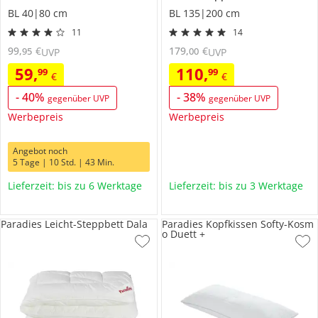
BL 40|80 cm
BL 135|200 cm
11
14
99
,
€
179
,
€
95
00
UVP
UVP
59
,
110
,
99
99
€
€
-
40
%
-
38
%
gegenüber UVP
gegenüber UVP
Werbepreis
Werbepreis
Angebot noch
5 Tage | 10 Std. | 43 Min.
Lieferzeit: bis zu 6 Werktage
Lieferzeit: bis zu 3 Werktage
Paradies Leicht-Steppbett Dala
Paradies Kopfkissen Softy-Kosm
o Duett +