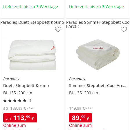
Lieferzeit: bis zu 3 Werktage
Lieferzeit: bis zu 3 Werktage
Paradies Duett-Steppbett Kosmo
Paradies Sommer-Steppbett Coo
l Arctic
Paradies
Paradies
Duett-Steppbett
Kosmo
Sommer-Steppbett
Cool Arctic
BL 135|200 cm
BL 135|200 cm
5
ab
189
,
€
149
,
€
99
99
***
***
113
,
89
,
99
99
ab
€
€
Online zum
Online zum