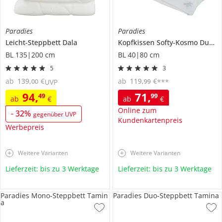
Paradies
Paradies
Leicht-Steppbett
Dala
Kopfkissen
Softy-Kosmo Duett +
BL 135|200 cm
BL 40|80 cm
5
3
ab
139
,
€
ab
119
,
€
00
99
UVP
***
94
,
71
,
49
99
ab
€
ab
€
Online zum
-
32
%
gegenüber UVP
Kundenkartenpreis
Werbepreis
Weitere Varianten
Weitere Varianten
Lieferzeit: bis zu 3 Werktage
Lieferzeit: bis zu 3 Werktage
Paradies Mono-Steppbett Tamin
Paradies Duo-Steppbett Tamina
a