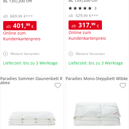
BL 135|200 cm
BL 135|200 cm
3
ab
529
,
€
99
***
ab
669
,
€
99
***
317
,
401
,
99
99
ab
€
ab
€
Online zum
Online zum
Kundenkartenpreis
Kundenkartenpreis
Weitere Varianten
Weitere Varianten
Lieferzeit: bis zu 3 Werktage
Lieferzeit: bis zu 3 Werktage
Paradies Sommer-Daunenbett R
Paradies Mono-Steppbett Wibke
abea