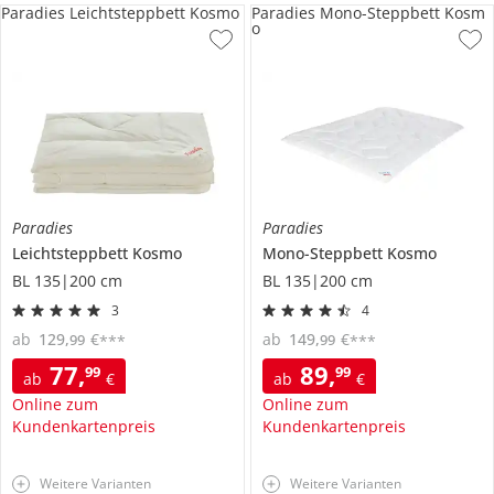
Paradies Leichtsteppbett Kosmo
Paradies Mono-Steppbett Kosm
o
Paradies
Paradies
Leichtsteppbett
Kosmo
Mono-Steppbett
Kosmo
BL 135|200 cm
BL 135|200 cm
3
4
ab
129
,
€
ab
149
,
€
99
99
***
***
77
,
89
,
99
99
ab
€
ab
€
Online zum
Online zum
Kundenkartenpreis
Kundenkartenpreis
Weitere Varianten
Weitere Varianten