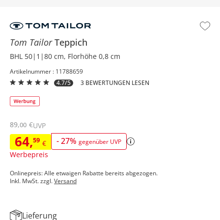
Tom Tailor
Teppich
BHL 50|1|80 cm, Florhöhe 0,8 cm
Artikelnummer : 11788659
4.7/5
3 BEWERTUNGEN LESEN
89
,
€
00
UVP
64
,
59
-
27
%
gegenüber UVP
€
Werbepreis
Onlinepreis: Alle etwaigen Rabatte bereits abgezogen.
Inkl. MwSt. zzgl.
Versand
Lieferung