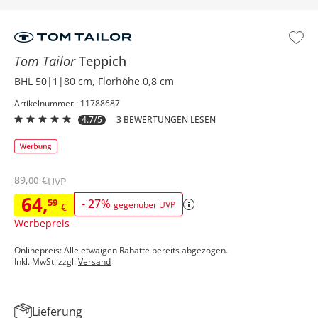
Tom Tailor
Teppich
BHL 50|1|80 cm, Florhöhe 0,8 cm
Artikelnummer : 11788687
4.7/5
3 BEWERTUNGEN LESEN
89
,
€
00
UVP
64
,
59
-
27
%
gegenüber UVP
€
Werbepreis
Onlinepreis: Alle etwaigen Rabatte bereits abgezogen.
Inkl. MwSt. zzgl.
Versand
Lieferung