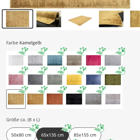
Inhalt der Seitenleiste überspringen - Zum Seitenende
Farbe
Kamelgelb
Größe ca. (B x L)
50x80 cm
65x135 cm
85x155 cm