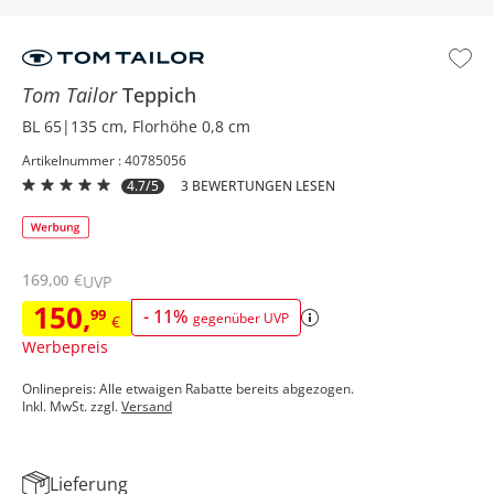
Tom Tailor
Teppich
BL 65|135 cm, Florhöhe 0,8 cm
Artikelnummer : 40785056
4.7/5
3 BEWERTUNGEN LESEN
169
,
€
00
UVP
150
,
99
-
11
%
gegenüber UVP
€
Werbepreis
Onlinepreis: Alle etwaigen Rabatte bereits abgezogen.
Inkl. MwSt. zzgl.
Versand
Lieferung