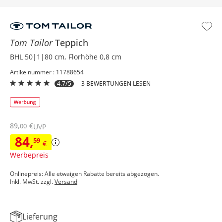
Tom Tailor
Teppich
BHL 50|1|80 cm, Florhöhe 0,8 cm
Artikelnummer : 11788654
4.7/5
3 BEWERTUNGEN LESEN
89
,
€
00
UVP
84
,
59
€
Werbepreis
Onlinepreis: Alle etwaigen Rabatte bereits abgezogen.
Inkl. MwSt. zzgl.
Versand
Lieferung