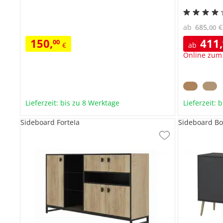
ab
685
,
€
00
150
,
411
,
00
€
ab
Online zum
Lieferzeit: bis zu 8 Werktage
Lieferzeit: 
Sideboard ForteIa
Sideboard Bo