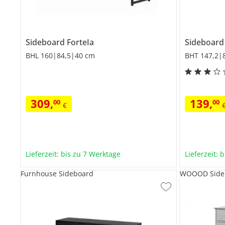
Sideboard
ForteIa
Sideboar
BHL 160|84,5|40 cm
BHT 147,2|
309
,
139
,
00
00
€
Lieferzeit: bis zu 7 Werktage
Lieferzeit: 
Furnhouse Sideboard
WOOOD Side