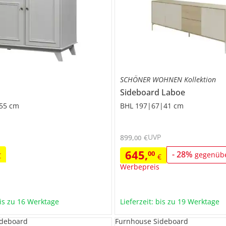
SCHÖNER WOHNEN Kollektion
Sideboard
Laboe
55 cm
BHL 197|67|41 cm
UVP
899
,
€
00
645
,
00
-
28
%
gegenüb
€
€
Werbepreis
bis zu 16 Werktage
Lieferzeit: bis zu 19 Werktage
ideboard
Furnhouse Sideboard