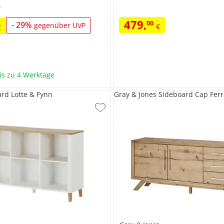
P
479
,
00
-
29
%
gegenüber UVP
€
€
bis zu 4 Werktage
ard Lotte & Fynn
Gray & Jones Sideboard Cap Fer