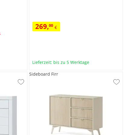
269
,
00
€
s
Lieferzeit: bis zu 5 Werktage
Sideboard Firr