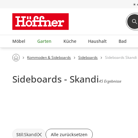
☀
Möbel
Garten
Küche
Haushalt
Bad
Kommoden & Sideboards
Sideboards
Sideboards Skandi
Sideboards - Skandi
45 Ergebnisse
Stil
:
Skandi
Alle zurücksetzen