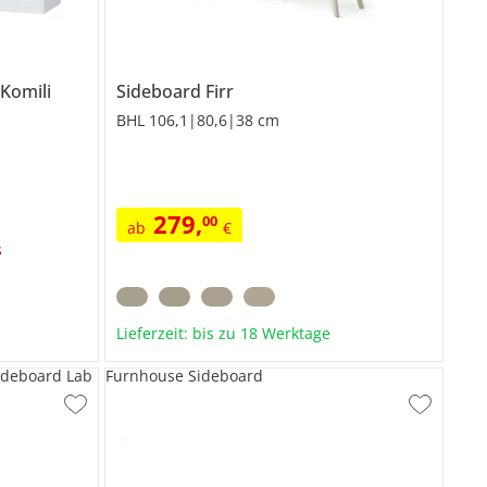
Komili
Sideboard
Firr
BHL 106,1|80,6|38 cm
279
,
00
ab
€
s
Lieferzeit: bis zu 18 Werktage
deboard Lab
Furnhouse Sideboard