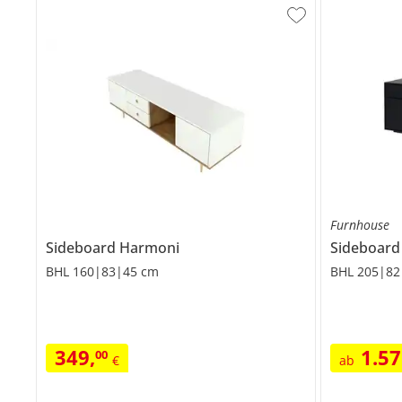
Furnhouse
Sideboard
Harmoni
Sideboard
BHL 160|83|45 cm
BHL 205|82
349
,
1.5
00
€
ab