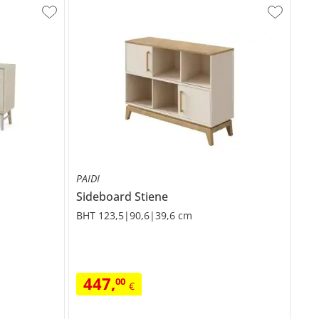
PAIDI
Sideboard
Stiene
BHT 123,5|90,6|39,6 cm
447
,
00
€