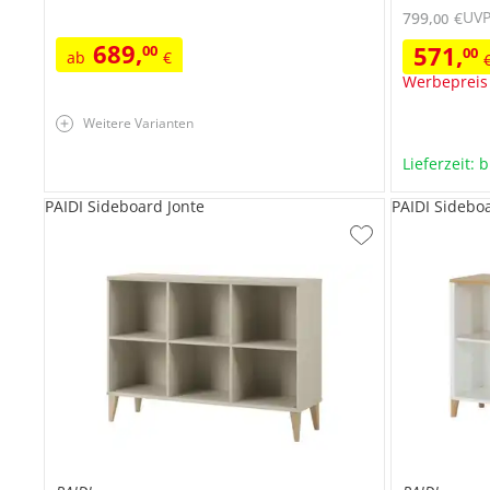
UV
799
,
€
00
689
,
571
,
00
00
ab
€
Werbepreis
Weitere Varianten
Lieferzeit: 
PAIDI Sideboard Jonte
PAIDI Sidebo