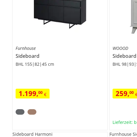
Furnhouse
WOOOD
Sideboard
Sideboard
BHL 155|82|45 cm
BHL 98|93|
1.199
,
259
,
00
00
€
Lieferzeit: 
Sideboard Harmoni
Furnhouse S