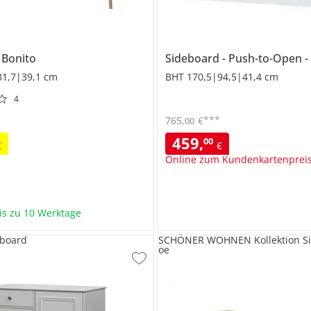
d
Bonito
Sideboard
Push-to-Open
81,7|39,1 cm
BHT 170,5|94,5|41,4 cm
4
***
765
,
€
00
459
,
00
€
€
Online zum Kundenkartenprei
bis zu 10 Werktage
board
SCHÖNER WOHNEN Kollektion Si
oe