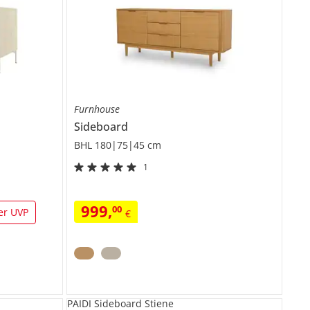
Furnhouse
Sideboard
BHL 180|75|45 cm
1
999
,
00
er UVP
€
PAIDI Sideboard Stiene