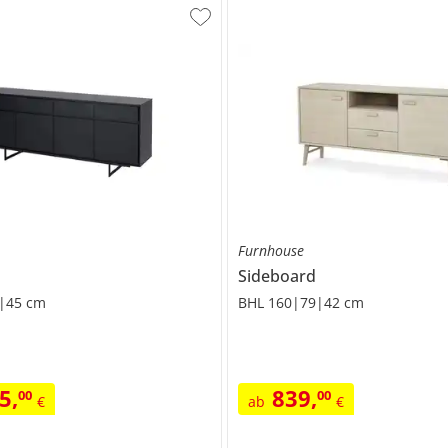
Furnhouse
Sideboard
|45 cm
BHL 160|79|42 cm
75
,
839
,
00
00
€
ab
€