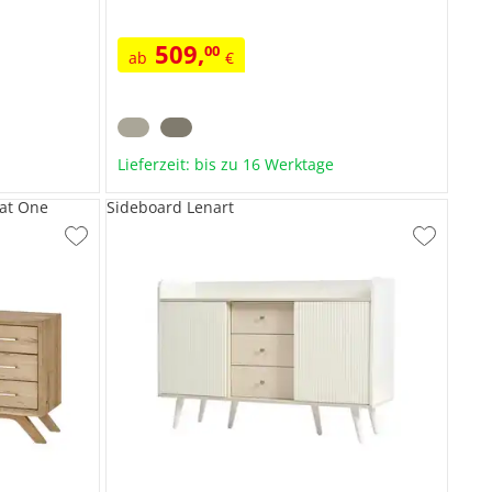
509
,
00
ab
€
Lieferzeit: bis zu 16 Werktage
rat One
Sideboard Lenart