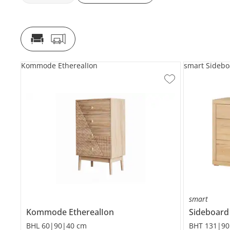
Kommode EtherealIon
smart Sidebo
smart
Kommode
EtherealIon
Sideboar
BHL 60|90|40 cm
BHT 131|90