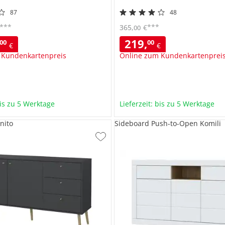
87
48
***
***
365
,
€
00
219
,
00
00
€
€
 Kundenkartenpreis
Online zum Kundenkartenprei
bis zu 5 Werktage
Lieferzeit: bis zu 5 Werktage
nito
Sideboard Push-to-Open Komili