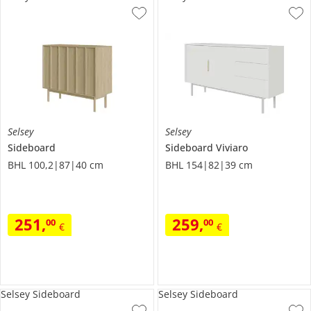
Selsey
Selsey
Sideboard
Sideboard
Viviaro
BHL 100,2|87|40 cm
BHL 154|82|39 cm
251
,
259
,
00
00
€
€
Selsey Sideboard
Selsey Sideboard