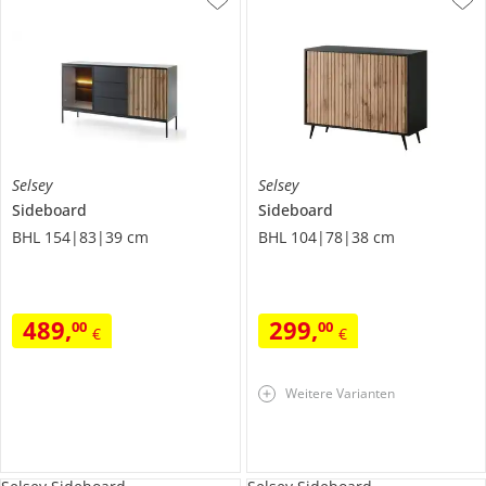
Selsey
Selsey
Sideboard
Sideboard
BHL 154|83|39 cm
BHL 104|78|38 cm
489
,
299
,
00
00
€
€
Weitere Varianten