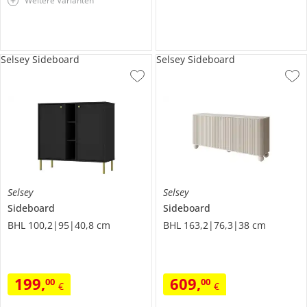
Weitere Varianten
Selsey Sideboard
Selsey Sideboard
Selsey
Selsey
Sideboard
Sideboard
BHL 100,2|95|40,8 cm
BHL 163,2|76,3|38 cm
199
,
609
,
00
00
€
€