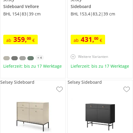
Sideboard
Vellore
Sideboard
BHL 154|83|39 cm
BHL 153,4|83,2|39 cm
359
,
431
,
00
00
ab
€
ab
€
Weitere Varianten
+
4
Lieferzeit: bis zu 17 Werktage
Lieferzeit: bis zu 17 Werktage
Selsey Sideboard
Selsey Sideboard