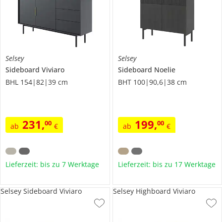
Selsey
Selsey
Sideboard
Viviaro
Sideboard
Noelie
BHL 154|82|39 cm
BHT 100|90,6|38 cm
231
,
199
,
00
00
ab
€
ab
€
Lieferzeit: bis zu 7 Werktage
Lieferzeit: bis zu 17 Werktage
Selsey Sideboard Viviaro
Selsey Highboard Viviaro