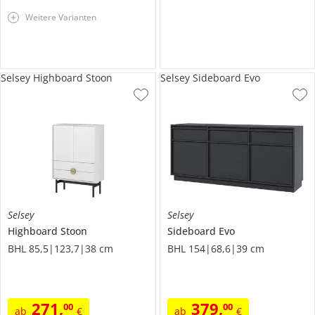
Weitere Varianten
Selsey Highboard Stoon
Selsey Sideboard Evo
Selsey
Selsey
Highboard
Stoon
Sideboard
Evo
BHL 85,5|123,7|38 cm
BHL 154|68,6|39 cm
271
,
379
,
00
00
ab
€
ab
€