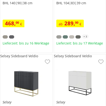
BHL 140|90|38 cm
BHL 104|83|39 cm
468
,
289
,
00
00
€
ab
€
+
3
Lieferzeit: bis zu 16 Werktage
Lieferzeit: bis zu 17 Werktage
Selsey Sideboard Veldio
Selsey Sideboard Veldio
Selsey
Selsey