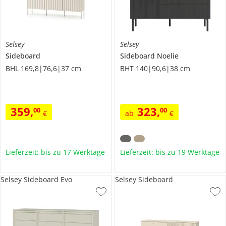
Selsey
Selsey
Sideboard
Sideboard
Noelie
BHL 169,8|76,6|37 cm
BHT 140|90,6|38 cm
359
,
323
,
00
00
€
ab
€
Lieferzeit: bis zu 17 Werktage
Lieferzeit: bis zu 19 Werktage
Selsey Sideboard Evo
Selsey Sideboard