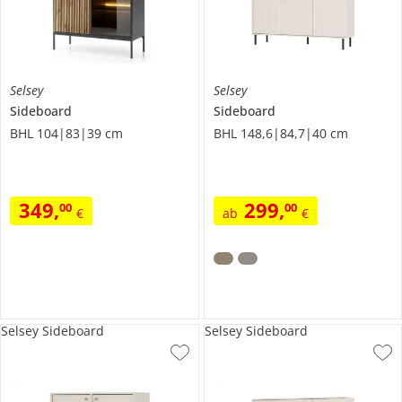
Selsey
Selsey
Sideboard
Sideboard
BHL 104|83|39 cm
BHL 148,6|84,7|40 cm
349
,
299
,
00
00
€
ab
€
Selsey Sideboard
Selsey Sideboard