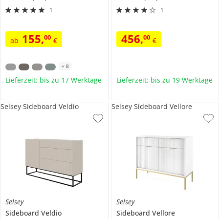
1
1
155
,
456
,
00
00
ab
€
€
+
8
Lieferzeit: bis zu 17 Werktage
Lieferzeit: bis zu 19 Werktage
Selsey Sideboard Veldio
Selsey Sideboard Vellore
Selsey
Selsey
Sideboard
Veldio
Sideboard
Vellore