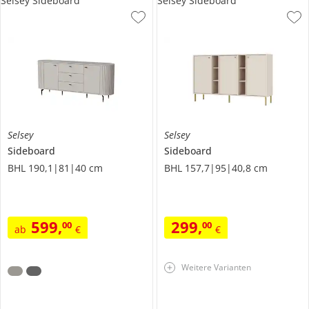
Selsey Sideboard
Selsey Sideboard
Selsey
Selsey
Sideboard
Sideboard
BHL 190,1|81|40 cm
BHL 157,7|95|40,8 cm
599
,
299
,
00
00
ab
€
€
Weitere Varianten