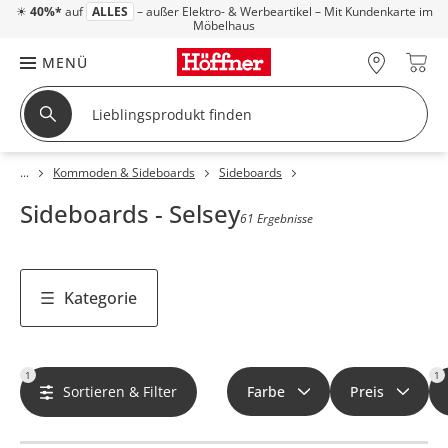
☀
40%*
auf
ALLES
– außer Elektro- & Werbeartikel – Mit Kundenkarte im
Möbelhaus
MENÜ
Kommoden & Sideboards
Sideboards
Sideboards - Selsey
61 Ergebnisse
Kategorie
1
1
Sortieren & Filter
Farbe
Preis