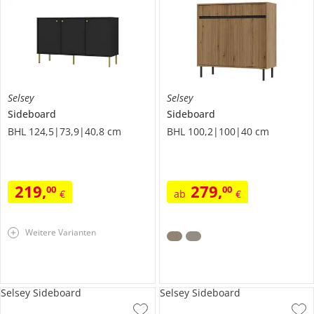
Selsey
Selsey
Sideboard
Sideboard
BHL 124,5|73,9|40,8 cm
BHL 100,2|100|40 cm
219
,
279
,
00
00
€
ab
€
Weitere Varianten
Selsey Sideboard
Selsey Sideboard