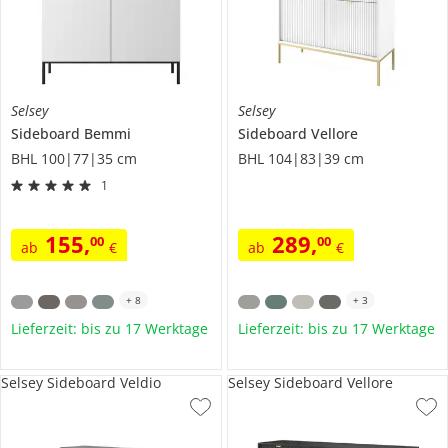
Selsey
Selsey
Sideboard
Bemmi
Sideboard
Vellore
BHL 100|77|35 cm
BHL 104|83|39 cm
1
155
,
289
,
00
00
ab
€
ab
€
+
8
+
3
Lieferzeit: bis zu 17 Werktage
Lieferzeit: bis zu 17 Werktage
Selsey Sideboard Veldio
Selsey Sideboard Vellore