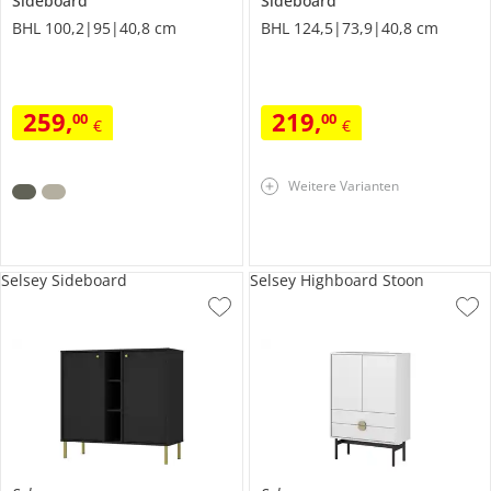
Sideboard
Sideboard
BHL 100,2|95|40,8 cm
BHL 124,5|73,9|40,8 cm
259
,
219
,
00
00
€
€
Weitere Varianten
Selsey Sideboard
Selsey Highboard Stoon