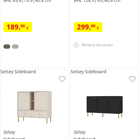
BHL 83,6|73,9|40,8 cm
BHL 124,5|95|40,8 cm
189
,
299
,
00
00
€
€
Weitere Varianten
Selsey Sideboard
Selsey Sideboard
Selsey
Selsey