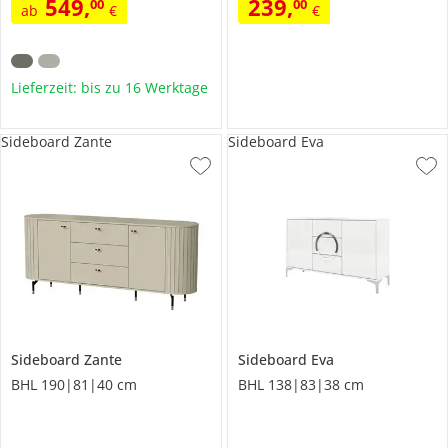
549
,
239
,
00
00
ab
€
€
Lieferzeit: bis zu 16 Werktage
Sideboard Zante
Sideboard Eva
Sideboard
Zante
Sideboard
Eva
BHL 190|81|40 cm
BHL 138|83|38 cm