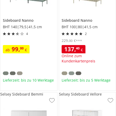
Sideboard
Nanno
Sideboard
Nanno
BHT 140|79,5|41,5 cm
BHT 100|80|41,5 cm
4
2
229
,
€
00
***
99
,
137
,
00
40
ab
€
€
Online zum
Kundenkartenpreis
Lieferzeit: bis zu 10 Werktage
Lieferzeit: bis zu 5 Werktage
Selsey Sideboard Bemmi
Selsey Sideboard Vellore