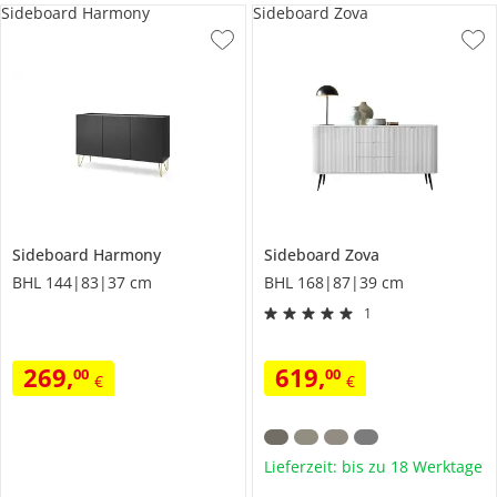
Sideboard Harmony
Sideboard Zova
Sideboard
Harmony
Sideboard
Zova
BHL 144|83|37 cm
BHL 168|87|39 cm
1
269
,
619
,
00
00
€
€
Lieferzeit: bis zu 18 Werktage