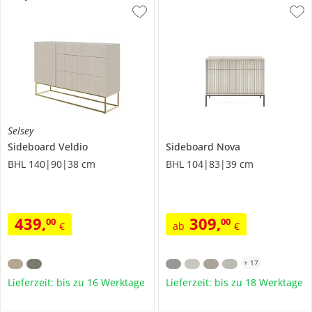
Selsey
Sideboard
Veldio
Sideboard
Nova
BHL 140|90|38 cm
BHL 104|83|39 cm
439
,
309
,
00
00
€
ab
€
+
17
Lieferzeit: bis zu 16 Werktage
Lieferzeit: bis zu 18 Werktage