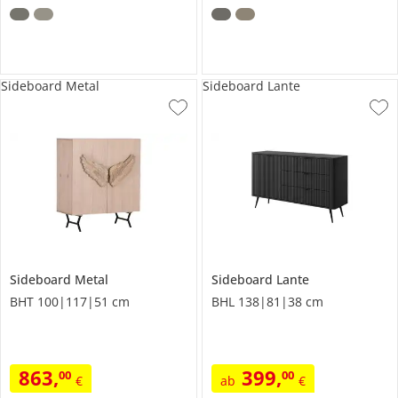
Sideboard Metal
Sideboard Lante
Sideboard
Metal
Sideboard
Lante
BHT 100|117|51 cm
BHL 138|81|38 cm
863
,
399
,
00
00
€
ab
€