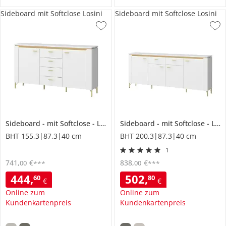
Sideboard mit Softclose Losini
Sideboard mit Softclose Losini
Sideboard
mit Softclose
Losini
Sideboard
mit Softclose
Losini
BHT 155,3|87,3|40 cm
BHT 200,3|87,3|40 cm
1
741
,
€
838
,
€
00
00
***
***
444
,
502
,
60
80
€
€
Online zum
Online zum
Kundenkartenpreis
Kundenkartenpreis