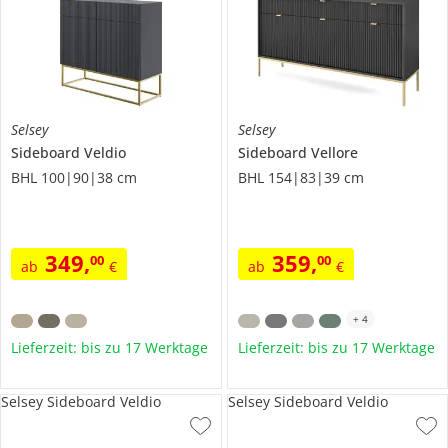
Selsey
Selsey
Sideboard
Veldio
Sideboard
Vellore
BHL 100|90|38 cm
BHL 154|83|39 cm
349
,
359
,
00
00
ab
€
ab
€
+
4
Lieferzeit: bis zu 17 Werktage
Lieferzeit: bis zu 17 Werktage
Selsey Sideboard Veldio
Selsey Sideboard Veldio