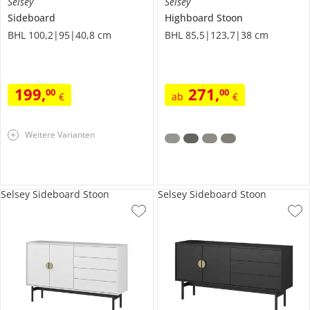
Selsey
Selsey
Sideboard
Highboard
Stoon
BHL 100,2|95|40,8 cm
BHL 85,5|123,7|38 cm
199
,
271
,
00
00
€
ab
€
Weitere Varianten
Selsey Sideboard Stoon
Selsey Sideboard Stoon