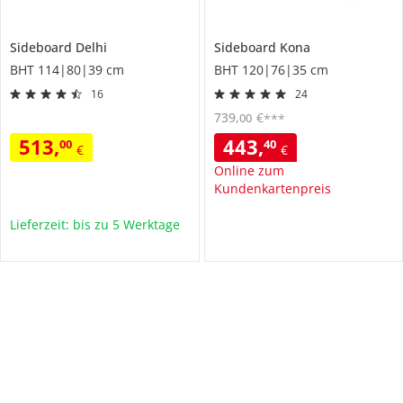
Sideboard
Delhi
Sideboard
Kona
BHT 114|80|39 cm
BHT 120|76|35 cm
16
24
739
,
€
00
***
513
,
443
,
00
40
€
€
Online zum
Kundenkartenpreis
Lieferzeit: bis zu 5 Werktage