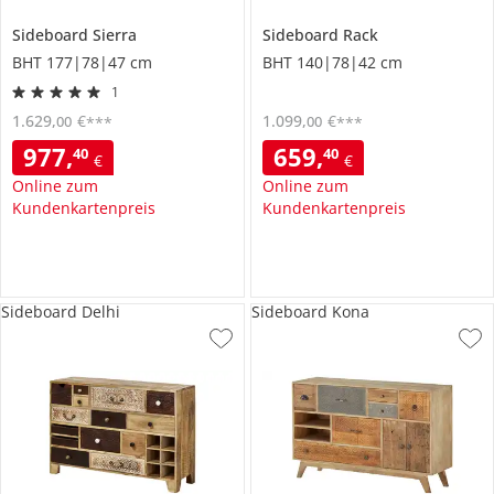
Sideboard
Sierra
Sideboard
Rack
BHT 177|78|47 cm
BHT 140|78|42 cm
1
1.629
,
€
1.099
,
€
00
00
***
***
977
,
659
,
40
40
€
€
Online zum
Online zum
Kundenkartenpreis
Kundenkartenpreis
Sideboard Delhi
Sideboard Kona