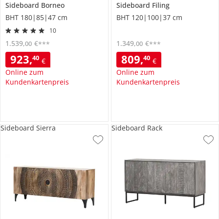
Sideboard
Borneo
Sideboard
Filing
BHT 180|85|47 cm
BHT 120|100|37 cm
10
1.539
,
€
1.349
,
€
00
00
***
***
923
,
809
,
40
40
€
€
Online zum
Online zum
Kundenkartenpreis
Kundenkartenpreis
Sideboard Sierra
Sideboard Rack