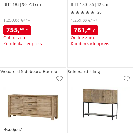
BHT 185|90|43 cm
BHT 180|85|42 cm
28
1.259
,
€
1.269
,
€
00
00
***
***
755
,
761
,
40
40
€
€
Online zum
Online zum
Kundenkartenpreis
Kundenkartenpreis
Woodford Sideboard Borneo
Sideboard Filing
Woodford