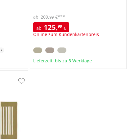
***
ab
209
,
€
99
125
,
99
ab
€
Online zum Kundenkartenpreis
+
7
Lieferzeit: bis zu 3 Werktage