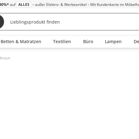
40%*
auf
ALLES
– außer Elektro- & Werbeartikel – Mit Kundenkarte im Möbelh
Betten & Matratzen
Textilien
Büro
Lampen
D
 braun