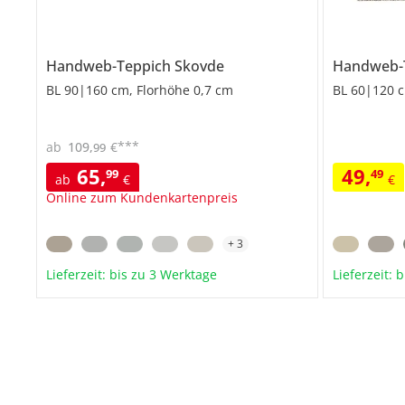
Handweb-Teppich
Skovde
Handweb-
BL 90|160 cm, Florhöhe 0,7 cm
BL 60|120 c
***
ab
109
,
€
99
65
,
49
,
99
49
ab
€
€
Online zum Kundenkartenpreis
+
3
Lieferzeit: bis zu 3 Werktage
Lieferzeit: 