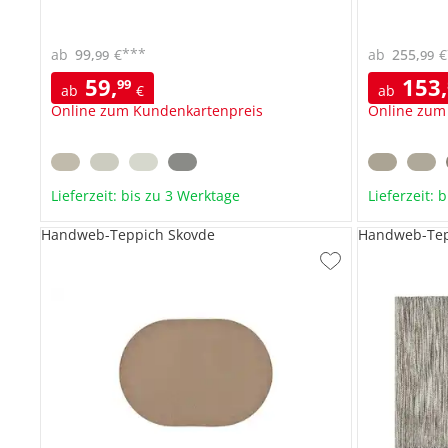
***
ab
99
,
€
ab
255
,
€
99
99
59
,
153
,
99
ab
€
ab
Online zum Kundenkartenpreis
Online zum
Lieferzeit: bis zu 3 Werktage
Lieferzeit: 
Handweb-Teppich Skovde
Handweb-Tep