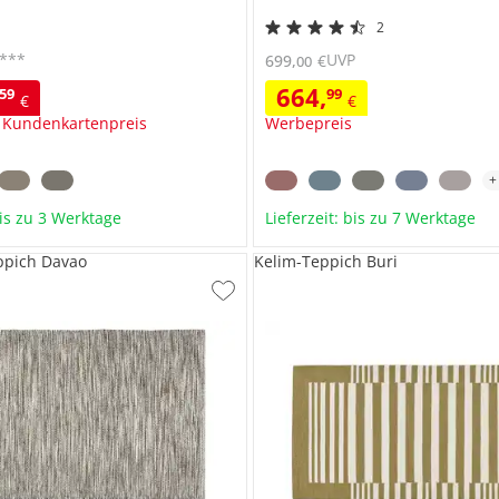
2
***
UVP
699
,
€
00
664
,
59
99
€
€
 Kundenkartenpreis
Werbepreis
bis zu 3 Werktage
Lieferzeit: bis zu 7 Werktage
pich Davao
Kelim-Teppich Buri