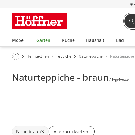
☀
Möbel
Garten
Küche
Haushalt
Bad
Heimtextilien
Teppiche
Naturteppiche
Naturteppiche
Naturteppiche - braun
7 Ergebnisse
Farbe
:
braun
Alle zurücksetzen