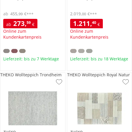
ab
455
,
€
2.019
,
€
99
00
***
***
273
,
1.211
,
59
40
ab
€
€
Online zum
Online zum
Kundenkartenpreis
Kundenkartenpreis
Lieferzeit: bis zu 7 Werktage
Lieferzeit: bis zu 18 Werktage
THEKO Wollteppich Trondheim
THEKO Wollteppich Royal Natur