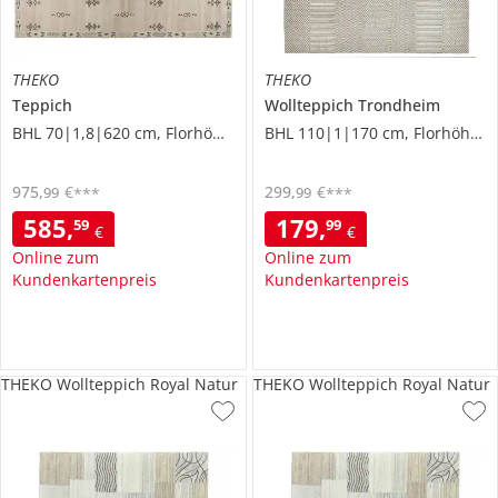
THEKO
THEKO
Teppich
Wollteppich
Trondheim
BHL 70|1,8|620 cm, Florhöhe 1,6 cm
BHL 110|1|170 cm, Florhöhe 1 cm
975
,
€
299
,
€
99
99
***
***
585
,
179
,
59
99
€
€
Online zum
Online zum
Kundenkartenpreis
Kundenkartenpreis
THEKO Wollteppich Royal Natur
THEKO Wollteppich Royal Natur