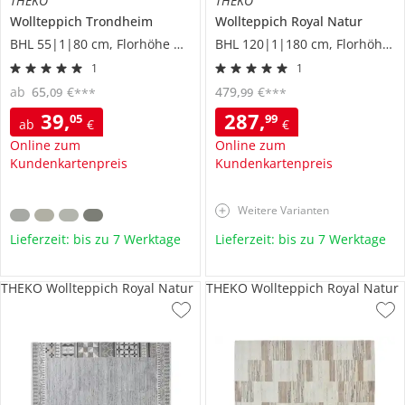
THEKO
THEKO
Wollteppich
Trondheim
Wollteppich
Royal Natur
BHL 55|1|80 cm, Florhöhe 1 cm
BHL 120|1|180 cm, Florhöhe 1,2 cm
1
1
ab
65
,
€
479
,
€
09
99
***
***
39
,
287
,
05
99
ab
€
€
Online zum
Online zum
Kundenkartenpreis
Kundenkartenpreis
Weitere Varianten
Lieferzeit: bis zu 7 Werktage
Lieferzeit: bis zu 7 Werktage
THEKO Wollteppich Royal Natur
THEKO Wollteppich Royal Natur