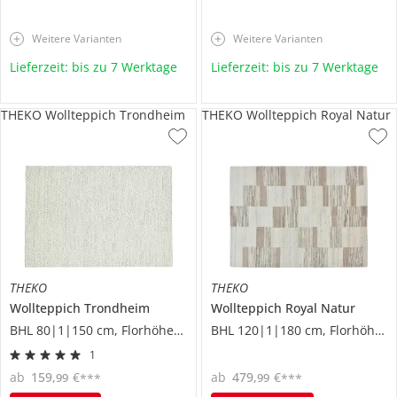
Weitere Varianten
Weitere Varianten
Lieferzeit: bis zu 7 Werktage
Lieferzeit: bis zu 7 Werktage
THEKO Wollteppich Trondheim
THEKO Wollteppich Royal Natur
THEKO
THEKO
Wollteppich
Trondheim
Wollteppich
Royal Natur
BHL 80|1|150 cm, Florhöhe 1 cm
BHL 120|1|180 cm, Florhöhe 1,2 cm
1
ab
159
,
€
ab
479
,
€
99
99
***
***