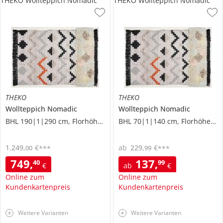
THEKO Wollteppich Nomadic
THEKO Wollteppich Nomadic
THEKO
THEKO
Wollteppich
Nomadic
Wollteppich
Nomadic
BHL 190|1|290 cm, Florhöhe 0,7 cm
BHL 70|1|140 cm, Florhöhe 0,7 cm
1.249
,
€
ab
229
,
€
00
99
***
***
749
,
137
,
40
99
€
ab
€
Online zum
Online zum
Kundenkartenpreis
Kundenkartenpreis
Weitere Varianten
Weitere Varianten