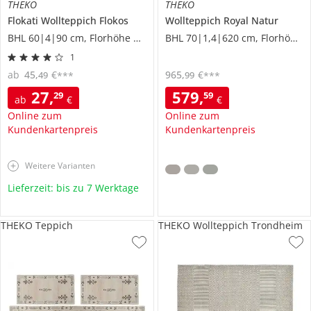
THEKO
THEKO
Flokati Wollteppich
Flokos
Wollteppich
Royal Natur
BHL 60|4|90 cm, Florhöhe 7 cm
BHL 70|1,4|620 cm, Florhöhe 1,2 cm
1
ab
45
,
€
965
,
€
49
99
***
***
27
,
579
,
29
59
ab
€
€
Online zum
Online zum
Kundenkartenpreis
Kundenkartenpreis
Weitere Varianten
Lieferzeit: bis zu 7 Werktage
THEKO Teppich
THEKO Wollteppich Trondheim