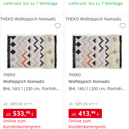
Lieferzeit: bis zu 7 Werktage
Lieferzeit: bis zu 7 Werktage
THEKO Wollteppich Nomadic
THEKO Wollteppich Nomadic
THEKO
THEKO
Wollteppich
Nomadic
Wollteppich
Nomadic
BHL 160|1|230 cm, Florhöhe 0,7 cm
BHL 140|1|200 cm, Florhöhe 0,7 cm
ab
889
,
€
ab
689
,
€
99
99
***
***
533
,
413
,
99
99
ab
€
ab
€
Online zum
Online zum
Kundenkartenpreis
Kundenkartenpreis