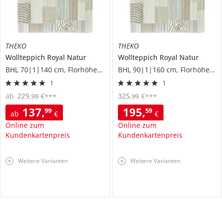
THEKO
THEKO
Wollteppich
Royal Natur
Wollteppich
Royal Natur
BHL 70|1|140 cm, Florhöhe 1,2 cm
BHL 90|1|160 cm, Florhöhe 1,2 cm
1
1
ab
229
,
€
325
,
€
99
99
***
***
137
,
195
,
99
59
ab
€
€
Online zum
Online zum
Kundenkartenpreis
Kundenkartenpreis
Weitere Varianten
Weitere Varianten