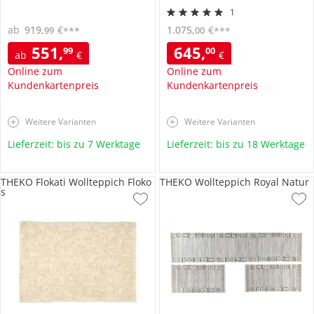
1
ab
919
,
€
1.075
,
€
99
00
***
***
551
,
645
,
99
00
ab
€
€
Online zum
Online zum
Kundenkartenpreis
Kundenkartenpreis
Weitere Varianten
Weitere Varianten
Lieferzeit: bis zu 7 Werktage
Lieferzeit: bis zu 18 Werktage
THEKO Flokati Wollteppich Floko
THEKO Wollteppich Royal Natur
s