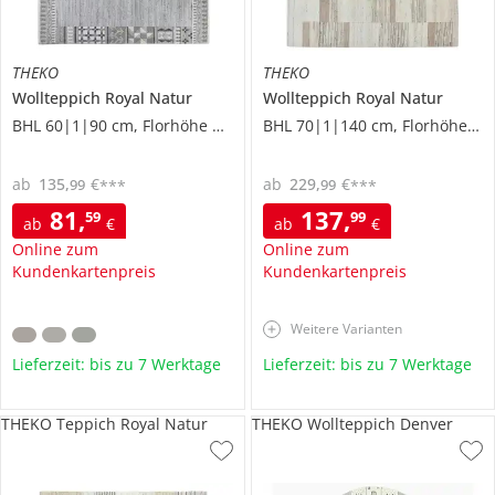
THEKO
THEKO
Wollteppich
Royal Natur
Wollteppich
Royal Natur
BHL 60|1|90 cm, Florhöhe 1,2 cm
BHL 70|1|140 cm, Florhöhe 1,2 cm
ab
135
,
€
ab
229
,
€
99
99
***
***
81
,
137
,
59
99
ab
€
ab
€
Online zum
Online zum
Kundenkartenpreis
Kundenkartenpreis
Weitere Varianten
Lieferzeit: bis zu 7 Werktage
Lieferzeit: bis zu 7 Werktage
THEKO Teppich Royal Natur
THEKO Wollteppich Denver