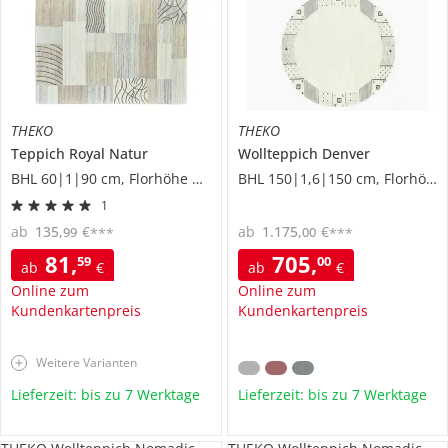
THEKO
THEKO
Teppich
Royal Natur
Wollteppich
Denver
BHL 60|1|90 cm, Florhöhe 1,2 cm
BHL 150|1,6|150 cm, Florhöhe 1,3 cm
1
ab
135
,
€
ab
1.175
,
€
99
00
***
***
81
,
705
,
59
00
ab
€
ab
€
Online zum
Online zum
Kundenkartenpreis
Kundenkartenpreis
Weitere Varianten
Lieferzeit: bis zu 7 Werktage
Lieferzeit: bis zu 7 Werktage