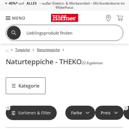
☀
40%*
auf
ALLES
– außer Elektro- & Werbeartikel – Mit Kundenkarte im
Möbelhaus
MENÜ
Teppiche
Naturteppiche
Naturteppiche - THEKO
22 Ergebnisse
Kategorie
1
1
Sortieren & Filter
Farbe
Preis