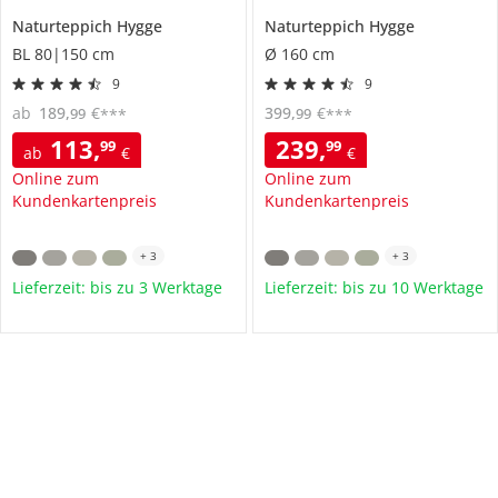
Naturteppich
Hygge
Naturteppich
Hygge
BL 80|150 cm
Ø 160 cm
9
9
ab
189
,
€
399
,
€
99
99
***
***
113
,
239
,
99
99
ab
€
€
Online zum
Online zum
Kundenkartenpreis
Kundenkartenpreis
+
3
+
3
Lieferzeit: bis zu 3 Werktage
Lieferzeit: bis zu 10 Werktage