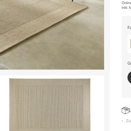
Onlin
Inkl. 
F
G
Zu