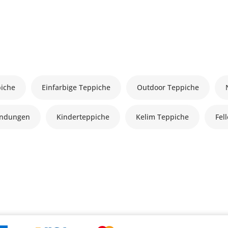
piche
Einfarbige Teppiche
Outdoor Teppiche
andungen
Kinderteppiche
Kelim Teppiche
Fel