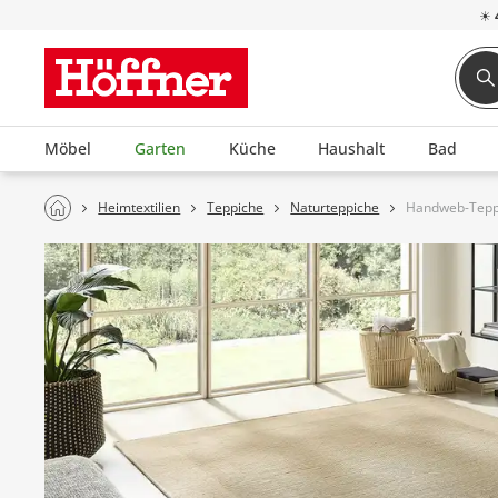
☀
Möbel
Garten
Küche
Haushalt
Bad
Heimtextilien
Teppiche
Naturteppiche
Handweb-Tepp