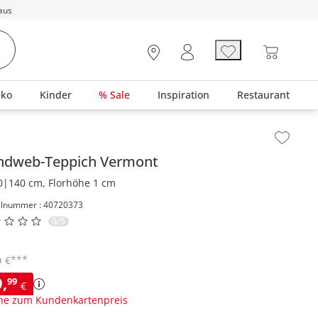
aus
eko
Kinder
% Sale
Inspiration
Restaurant
lt der Seitenleiste überspringen - Zum Seitenende
ndweb-Teppich
Vermont
0|140 cm, Florhöhe 1 cm
elnummer : 40720373
0/5
***
€
9
9
,
99
€
ne zum Kundenkartenpreis