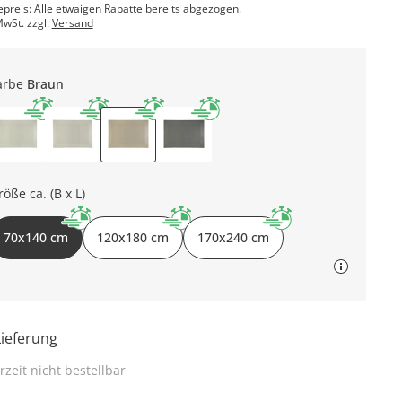
epreis: Alle etwaigen Rabatte bereits abgezogen.
MwSt. zzgl.
Versand
arbe
Braun
röße ca. (B x L)
70x140 cm
120x180 cm
170x240 cm
Lieferung
rzeit nicht bestellbar