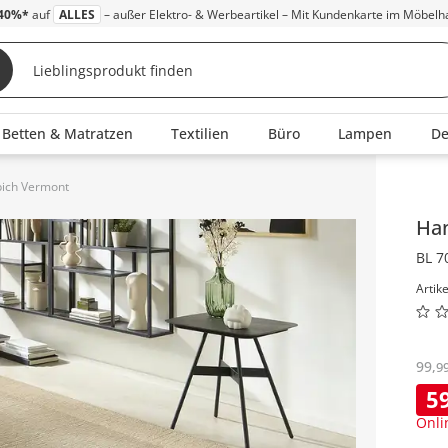
40%*
auf
ALLES
– außer Elektro- & Werbeartikel – Mit Kundenkarte im Möbelh
Betten & Matratzen
Textilien
Büro
Lampen
D
ich Vermont
Inha
Ha
BL 7
Artik
99
,
9
5
Onli