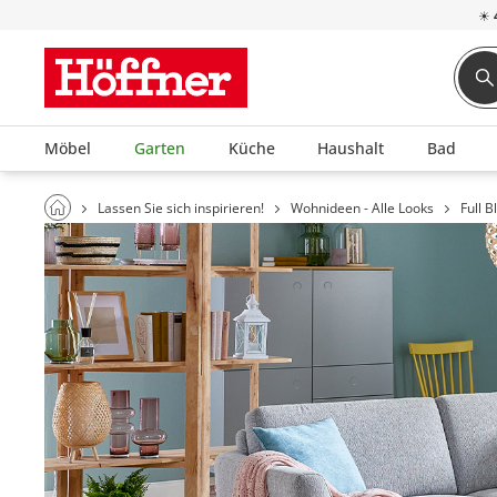
☀
Möbel
Garten
Küche
Haushalt
Bad
Lassen Sie sich inspirieren!
Wohnideen - Alle Looks
Full 