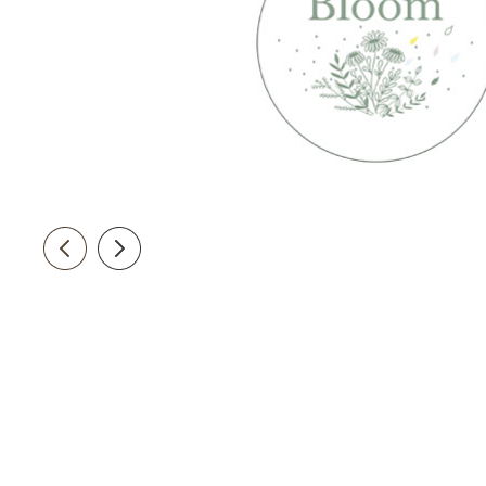
sliderControl.back.btn
sliderControl.forward.btn