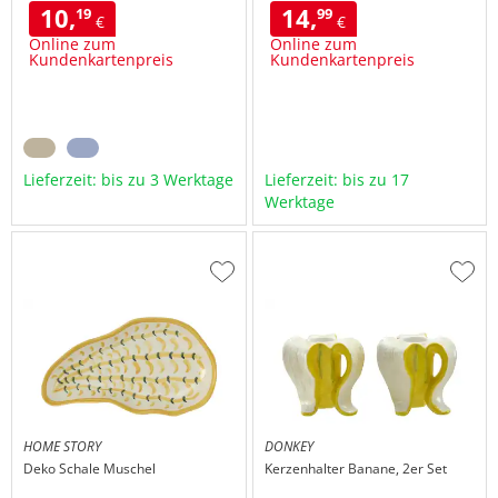
10,
14,
19
99
€
€
Online zum
Online zum
Kundenkartenpreis
Kundenkartenpreis
Lieferzeit: bis zu 3 Werktage
Lieferzeit: bis zu 17
Werktage
Zur
Zur
Wunschliste
Wuns
hinzufügen
hinzu
HOME STORY
DONKEY
Deko Schale Muschel
Kerzenhalter Banane, 2er Set