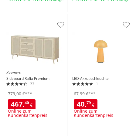
Zur
Zur
Wunschliste
Wuns
hinzufügen
hinzu
Roomers
Sideboard
Rafia Premium
LED-Akkutischleuchte
22
1
779,
00
€
***
67,
99
€
***
467,
40,
40
79
€
€
Online zum
Online zum
Kundenkartenpreis
Kundenkartenpreis