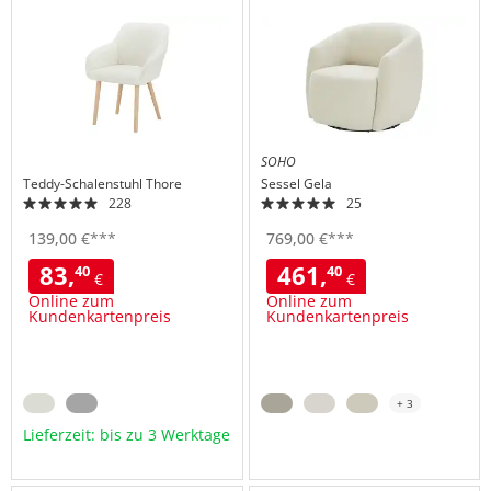
Wunschliste
Wuns
hinzufügen
hinzu
SOHO
Teddy-Schalenstuhl
Thore
Sessel
Gela
228
25
139,
00
€
***
769,
00
€
***
83,
461,
40
40
€
€
Online zum
Online zum
Kundenkartenpreis
Kundenkartenpreis
+ 3
Lieferzeit: bis zu 3 Werktage