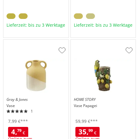
Lieferzeit: bis zu 3 Werktage
Lieferzeit: bis zu 3 Werktage
Zur
Zur
Wunschliste
Wuns
hinzufügen
hinzu
Gray & Jones
HOME STORY
Vase
Vase Papagei
1
7,
99
€
***
59,
99
€
***
4,
35,
79
99
€
€
Online zum
Online zum