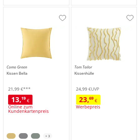
Zur
Zur
Wunschliste
Wuns
hinzufügen
hinzu
Como Green
Tom Tailor
Kissen
Bella
Kissenhülle
21,
99
€
***
24,
99
€
UVP
13,
23,
19
69
€
€
Online zum
Werbepreis
Kundenkartenpreis
+ 3