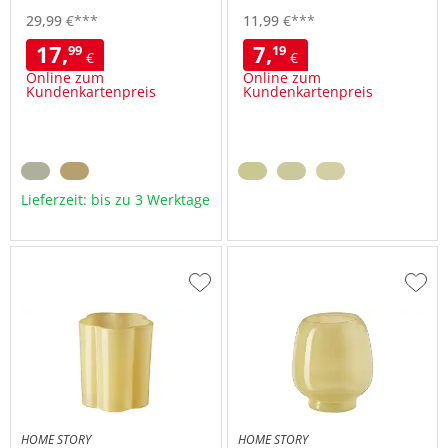
29,
99
€
***
11,
99
€
***
17,
7,
99
19
€
€
Online zum
Online zum
Kundenkartenpreis
Kundenkartenpreis
Lieferzeit: bis zu 3 Werktage
Zur
Zur
Wunschliste
Wuns
hinzufügen
hinzu
HOME STORY
HOME STORY