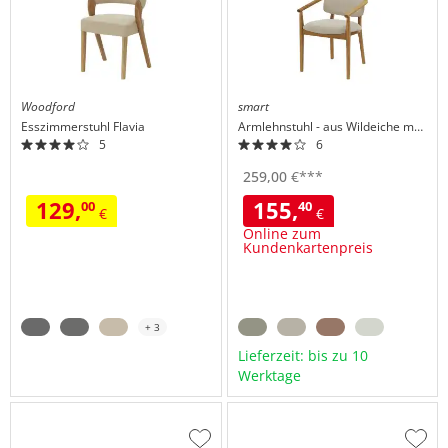
Woodford
smart
Esszimmerstuhl
Flavia
Armlehnstuhl
aus Wildeiche massiv
5
6
259,
00
€
***
129,
155,
00
40
€
€
Online zum
Kundenkartenpreis
+ 3
Lieferzeit: bis zu 10
Werktage
Zur
Zur