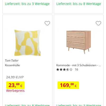
Lieferzeit: bis zu 3 Werktage
Lieferzeit: bis zu 8 Werktage
Zur
Zur
Wunschliste
Wuns
hinzufügen
hinzu
Tom Tailor
Kissenhülle
Kommode
mit 3 Schubkästen
Rafia
16
24,
99
€
UVP
23,
169,
69
00
€
€
Werbepreis
Lieferzeit: bis zu 8 Werktage
Lieferzeit: bis zu 3 Werktage