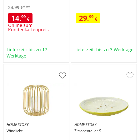
24,
99
€
***
14,
29,
99
99
€
€
Online zum
Kundenkartenpreis
Lieferzeit: bis zu 17
Lieferzeit: bis zu 3 Werktage
Werktage
Zur
Zur
Wunschliste
Wuns
hinzufügen
hinzu
HOME STORY
HOME STORY
Windlicht
Zitronenteller S