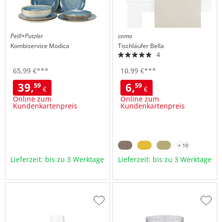
Peill+Putzler
como
Kombiservice
Modica
Tischläufer
Bella
4
65,
99
€
***
10,
99
€
***
39,
6,
59
59
€
€
Online zum
Online zum
Kundenkartenpreis
Kundenkartenpreis
+ 10
Lieferzeit: bis zu 3 Werktage
Lieferzeit: bis zu 3 Werktage
Zur
Zur
Wunschliste
Wuns
hinzufügen
hinzu