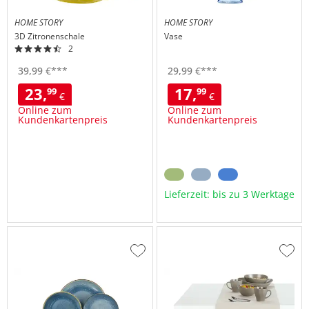
HOME STORY
HOME STORY
3D Zitronenschale
Vase
2
39,
99
€
***
29,
99
€
***
23,
17,
99
99
€
€
Online zum
Online zum
Kundenkartenpreis
Kundenkartenpreis
Lieferzeit: bis zu 3 Werktage
Zur
Zur
Wunschliste
Wuns
hinzufügen
hinzu