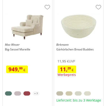
Zur
Zur
Wunschliste
Wuns
hinzufügen
hinzu
Max Winzer
Birkmann
Big-Sessel
Mareille
Gärkörbchen
Bread Buddies
11,
95
€
UVP
949,
11,
00
29
€
€
Werbepreis
+ 7
Lieferzeit: bis zu 3 Werktage