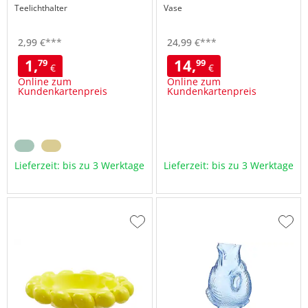
Teelichthalter
Vase
2,
99
€
***
24,
99
€
***
1,
14,
79
99
€
€
Online zum
Online zum
Kundenkartenpreis
Kundenkartenpreis
Lieferzeit: bis zu 3 Werktage
Lieferzeit: bis zu 3 Werktage
Zur
Zur
Wunschliste
Wuns
hinzufügen
hinzu