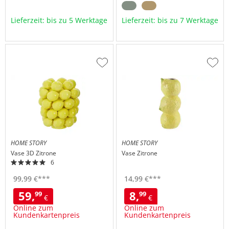
Lieferzeit: bis zu 5 Werktage
Lieferzeit: bis zu 7 Werktage
Zur
Zur
Wunschliste
Wuns
hinzufügen
hinzu
HOME STORY
HOME STORY
Vase 3D Zitrone
Vase Zitrone
6
99,
99
€
***
14,
99
€
***
59,
8,
99
99
€
€
Online zum
Online zum
Kundenkartenpreis
Kundenkartenpreis