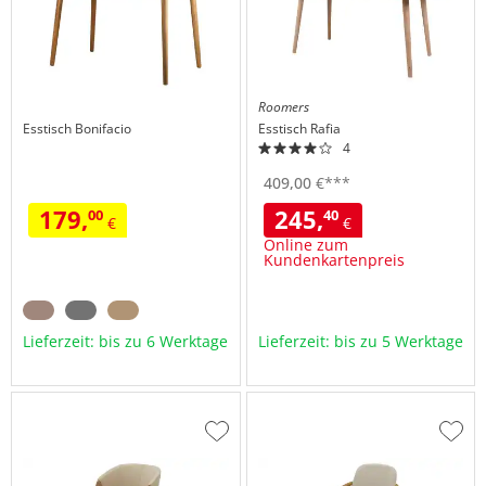
Roomers
Esstisch
Bonifacio
Esstisch
Rafia
4
409,
00
€
***
179,
245,
00
40
€
€
Online zum
Kundenkartenpreis
Lieferzeit: bis zu 6 Werktage
Lieferzeit: bis zu 5 Werktage
Zur
Zur
Wunschliste
Wuns
hinzufügen
hinzu