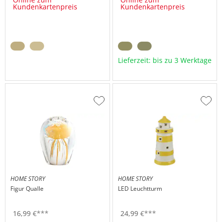
Kundenkartenpreis
Kundenkartenpreis
Lieferzeit: bis zu 3 Werktage
Zur
Zur
Wunschliste
Wuns
hinzufügen
hinzu
HOME STORY
HOME STORY
Figur Qualle
LED Leuchtturm
16,
99
€
***
24,
99
€
***