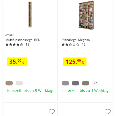
hinzufügen
hinzu
smart
Multifunktionsregal
BEN
Standregal
Megosa
18
12
35,
125,
00
00
€
€
+ 3
Lieferzeit: bis zu 5 Werktage
Lieferzeit: bis zu 4 Werktage
Zur
Zur