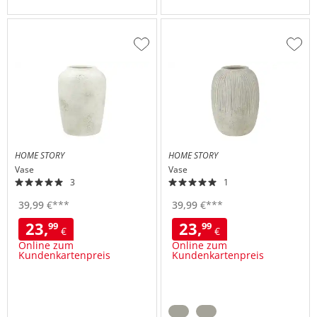
Zur
Zur
Wunschliste
Wuns
hinzufügen
hinzu
HOME STORY
HOME STORY
Vase
Vase
3
1
39,
99
€
***
39,
99
€
***
23,
23,
99
99
€
€
Online zum
Online zum
Kundenkartenpreis
Kundenkartenpreis