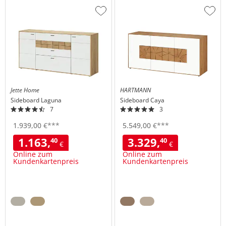
Zur
Zur
Wunschliste
Wuns
hinzufügen
hinzu
Jette Home
HARTMANN
Sideboard
Laguna
Sideboard
Caya
7
3
1.939,
00
€
***
5.549,
00
€
***
1.163,
3.329,
40
40
€
€
Online zum
Online zum
Kundenkartenpreis
Kundenkartenpreis