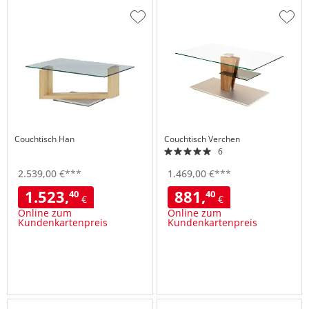
Zur
Zur
Wunschliste
Wuns
hinzufügen
hinzu
Couchtisch
Han
Couchtisch
Verchen
6
2.539,
00
€
***
1.469,
00
€
***
1.523,
881,
40
40
€
€
Online zum
Online zum
Kundenkartenpreis
Kundenkartenpreis