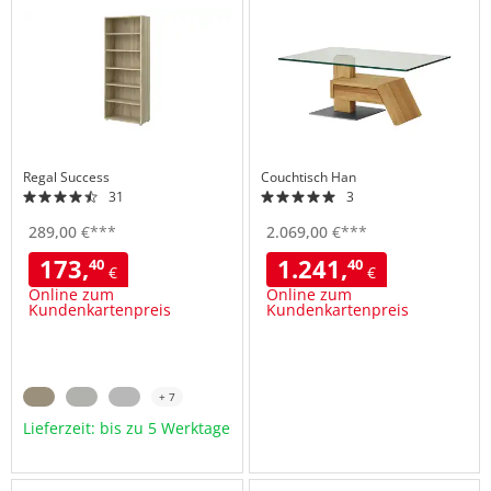
Wunschliste
Wuns
hinzufügen
hinzu
Regal
Success
Couchtisch
Han
31
3
289,
00
€
***
2.069,
00
€
***
173,
1.241,
40
40
€
€
Online zum
Online zum
Kundenkartenpreis
Kundenkartenpreis
+ 7
Lieferzeit: bis zu 5 Werktage