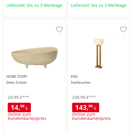
Lieferzeit: bis zu 3 Werktage
Lieferzeit: bis zu 3 Werktage
Zur
Zur
Wunschliste
Wuns
hinzufügen
hinzu
HOME STORY
KHG
Deko Schale
Stehleuchte
24,
99
€
***
239,
99
€
***
14,
143,
99
99
€
€
Online zum
Online zum
Kundenkartenpreis
Kundenkartenpreis