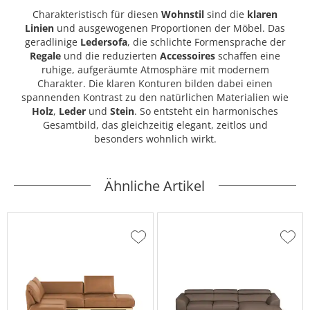
Charakteristisch für diesen
Wohnstil
sind die
klaren
Linien
und ausgewogenen Proportionen der Möbel. Das
geradlinige
Ledersofa
, die schlichte Formensprache der
Regale
und die reduzierten
Accessoires
schaffen eine
ruhige, aufgeräumte Atmosphäre mit modernem
Charakter. Die klaren Konturen bilden dabei einen
spannenden Kontrast zu den natürlichen Materialien wie
Holz
,
Leder
und
Stein
. So entsteht ein harmonisches
Gesamtbild, das gleichzeitig elegant, zeitlos und
besonders wohnlich wirkt.
Ähnliche Artikel
Zur
Zur
Wunschliste
Wuns
hinzufügen
hinzu