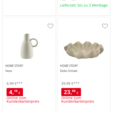
Lieferzeit: bis zu 3 Werktage
Zur
Zur
Wunschliste
Wuns
hinzufügen
hinzu
HOME STORY
HOME STORY
Vase
Deko Schale
6,
99
€
***
39,
99
€
***
4,
23,
19
99
€
€
Online zum
Online zum
Kundenkartenpreis
Kundenkartenpreis