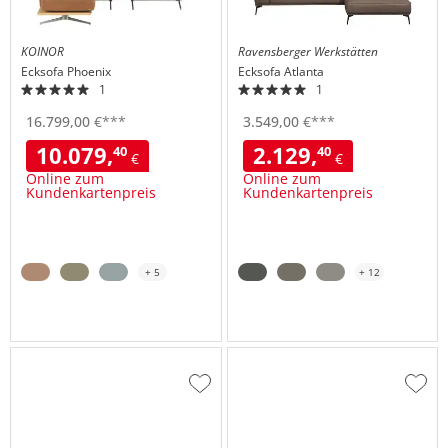
KOINOR
Ravensberger Werkstätten
Ecksofa
Phoenix
Ecksofa
Atlanta
1
1
16.799,
00
€
***
3.549,
00
€
***
10.079,
2.129,
40
40
€
€
Online zum
Online zum
Kundenkartenpreis
Kundenkartenpreis
+ 5
+ 12
Zur
Zur
Wunschliste
Wuns
hinzufügen
hinzu