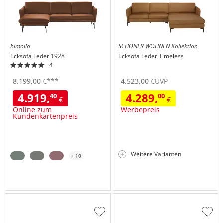
himolla
SCHÖNER WOHNEN Kollektion
Ecksofa Leder
1928
Ecksofa Leder
Timeless
4
8.199,
00
€
***
4.523,
00
€
UVP
4.919,
4.289,
40
00
€
€
Online zum
Werbepreis
Kundenkartenpreis
Weitere Varianten
+ 10
Zur
Zur
Wunschliste
Wuns