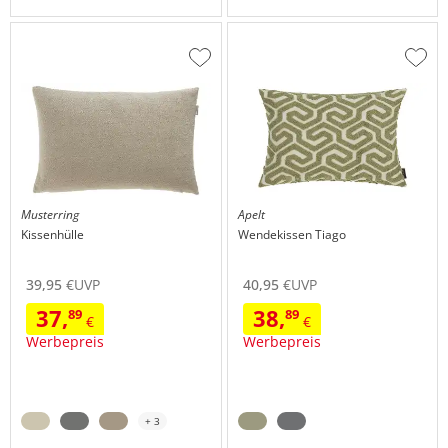
Zur
Zur
Wunschliste
Wuns
hinzufügen
hinzu
Musterring
Apelt
Kissenhülle
Wendekissen
Tiago
39,
95
€
UVP
40,
95
€
UVP
37,
38,
89
89
€
€
Werbepreis
Werbepreis
+ 3