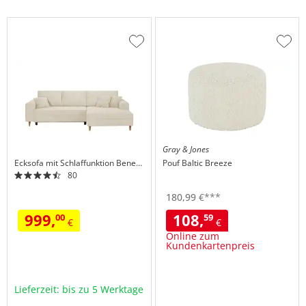
Zur
Zur
Wunschliste
Wuns
hinzufügen
hinzu
Gray & Jones
Ecksofa mit Schlaffunktion
Benedita
Pouf
Baltic Breeze
80
180,
99
€
***
999,
108,
00
59
€
€
Online zum
Kundenkartenpreis
Lieferzeit: bis zu 5 Werktage