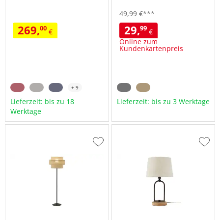
49,
99
€
***
269,
29,
00
99
€
€
Online zum
Kundenkartenpreis
+ 9
Lieferzeit: bis zu 18
Lieferzeit: bis zu 3 Werktage
Werktage
Zur
Zur
Wunschliste
Wuns
hinzufügen
hinzu