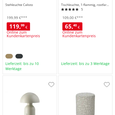
Stehleuchte
Calisto
Tischleuchte, 1-flammig, rostfarben
5
199,
99
€
***
109,
00
€
***
119,
65,
99
40
€
€
Online zum
Online zum
Kundenkartenpreis
Kundenkartenpreis
Lieferzeit: bis zu 10
Lieferzeit: bis zu 3 Werktage
Werktage
Zur
Zur
Wunschliste
Wuns
hinzufügen
hinzu