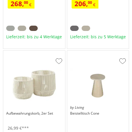
268,
206,
00
00
€
€
Lieferzeit: bis zu 4 Werktage
Lieferzeit: bis zu 5 Werktage
Zur
Zur
Wunschliste
Wuns
hinzufügen
hinzu
by Living
Aufbewahrungskorb, 2er Set
Beistelltisch
Cone
26,
99
€
***