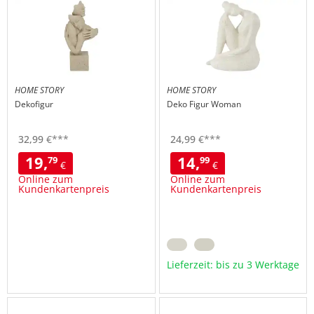
hinzufügen
hinzu
HOME STORY
HOME STORY
Dekofigur
Deko Figur Woman
32,
99
€
***
24,
99
€
***
19,
14,
79
99
€
€
Online zum
Online zum
Kundenkartenpreis
Kundenkartenpreis
Lieferzeit: bis zu 3 Werktage