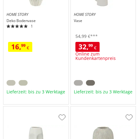
HOME STORY
HOME STORY
Deko Bodenvase
Vase
1
54,
99
€
***
16,
32,
99
99
€
€
Online zum
Kundenkartenpreis
Lieferzeit: bis zu 3 Werktage
Lieferzeit: bis zu 3 Werktage
Zur
Zur
Wunschliste
Wuns
hinzufügen
hinzu