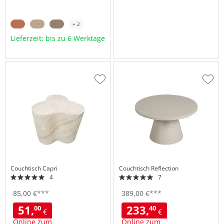
+ 2
Lieferzeit: bis zu 6 Werktage
Zur
Zur
Wunschliste
Wuns
hinzufügen
hinzu
Couchtisch
Capri
Couchtisch
Reflection
4
7
85,
00
€
***
389,
00
€
***
51,
233,
00
40
€
€
Online zum
Online zum