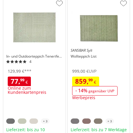
Zur
Zur
Wunschliste
Wuns
hinzufügen
hinzu
SANSIBAR Sylt
In- und Outdoorteppich
Tenerife Plus
Wollteppich
List
4
129,
99
€
***
999,
00
€
UVP
77,
859,
99
99
€
€
Online zum
- 14%
gegenüber UVP
Kundenkartenpreis
Werbepreis
+ 3
+ 3
Lieferzeit: bis zu 10
Lieferzeit: bis zu 7 Werktage