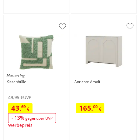
Zur
Zur
Wunschliste
Wuns
hinzufügen
hinzu
Musterring
Kissenhülle
Anrichte
Arsoli
49,
95
€
UVP
43,
165,
69
00
€
€
- 13%
gegenüber UVP
Werbepreis