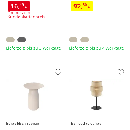
16,
92,
19
50
€
€
Online zum
Kundenkartenpreis
Lieferzeit: bis zu 3 Werktage
Lieferzeit: bis zu 4 Werktage
Zur
Zur
Wunschliste
Wuns
hinzufügen
hinzu
Beistelltisch
Baobab
Tischleuchte
Calisto