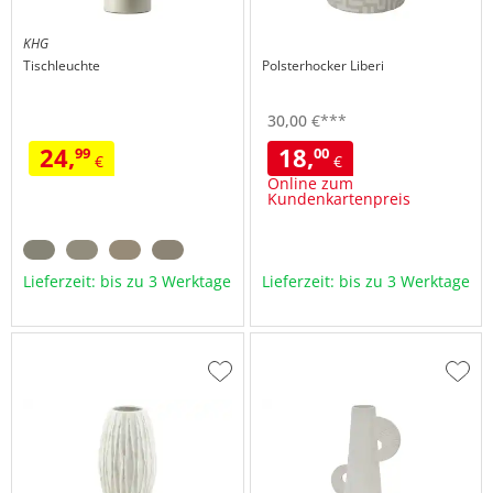
KHG
Tischleuchte
Polsterhocker
Liberi
30,
00
€
***
24,
18,
99
00
€
€
Online zum
Kundenkartenpreis
Lieferzeit: bis zu 3 Werktage
Lieferzeit: bis zu 3 Werktage
Zur
Zur
Wunschliste
Wuns
hinzufügen
hinzu