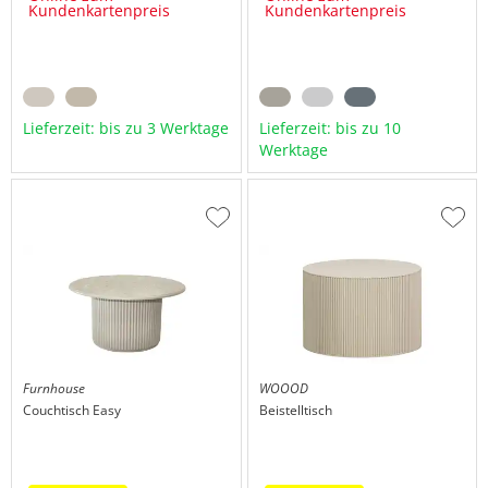
Kundenkartenpreis
Kundenkartenpreis
Lieferzeit: bis zu 3 Werktage
Lieferzeit: bis zu 10
Werktage
Zur
Zur
Wunschliste
Wuns
hinzufügen
hinzu
Furnhouse
WOOOD
Couchtisch
Easy
Beistelltisch