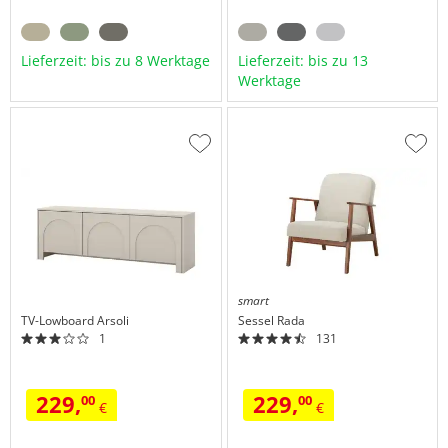
Lieferzeit: bis zu 8 Werktage
Lieferzeit: bis zu 13
Werktage
Zur
Zur
Wunschliste
Wuns
hinzufügen
hinzu
smart
TV-Lowboard
Arsoli
Sessel
Rada
1
131
229,
229,
00
00
€
€