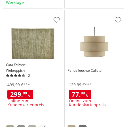
Werktage
Zur
Zur
Wunschliste
Wuns
hinzufügen
hinzu
Gino Falcone
Webteppich
Pendelleuchte
Calisto
2
499,
99
€
***
129,
99
€
***
299,
77,
99
99
€
€
Online zum
Online zum
Kundenkartenpreis
Kundenkartenpreis