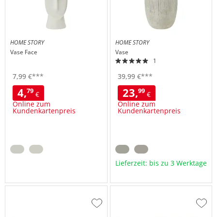
HOME STORY
HOME STORY
Vase
Face
Vase
1
7,
99
€
***
39,
99
€
***
4,
23,
79
99
€
€
Online zum
Online zum
Kundenkartenpreis
Kundenkartenpreis
Lieferzeit: bis zu 3 Werktage
Zur
Zur
Wunschliste
Wuns