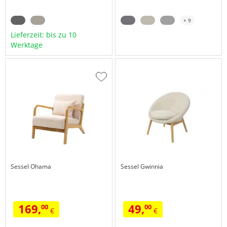
+ 9
Lieferzeit: bis zu 10
Werktage
Zur
Wunschliste
hinzufügen
Sessel
Ohama
Sessel
Gwinnia
169,
49,
00
00
€
€