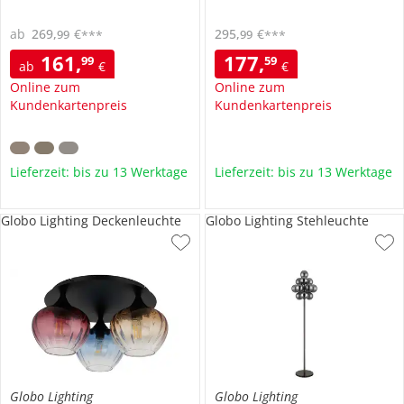
ab
269
,
€
295
,
€
99
99
***
***
161
,
177
,
99
59
ab
€
€
Online zum
Online zum
Kundenkartenpreis
Kundenkartenpreis
Lieferzeit: bis zu 13 Werktage
Lieferzeit: bis zu 13 Werktage
Globo Lighting Deckenleuchte
Globo Lighting Stehleuchte
Globo Lighting
Globo Lighting