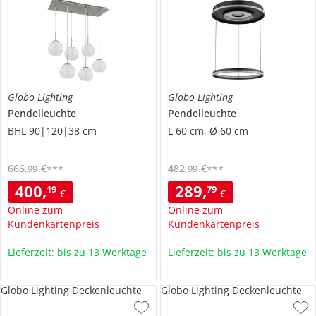
Globo Lighting
Globo Lighting
Pendelleuchte
Pendelleuchte
BHL 90|120|38 cm
L 60 cm, Ø 60 cm
666
,
€
482
,
€
99
99
***
***
400
,
289
,
19
79
€
€
Online zum
Online zum
Kundenkartenpreis
Kundenkartenpreis
Lieferzeit: bis zu 13 Werktage
Lieferzeit: bis zu 13 Werktage
Globo Lighting Deckenleuchte
Globo Lighting Deckenleuchte