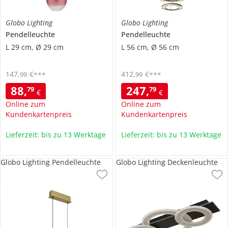
Globo Lighting
Globo Lighting
Pendelleuchte
Pendelleuchte
L 29 cm, Ø 29 cm
L 56 cm, Ø 56 cm
147
,
€
412
,
€
99
99
***
***
88
,
247
,
79
79
€
€
Online zum
Online zum
Kundenkartenpreis
Kundenkartenpreis
Lieferzeit: bis zu 13 Werktage
Lieferzeit: bis zu 13 Werktage
Globo Lighting Pendelleuchte
Globo Lighting Deckenleuchte