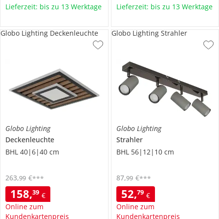
Lieferzeit: bis zu 13 Werktage
Lieferzeit: bis zu 13 Werktage
Globo Lighting Deckenleuchte
Globo Lighting Strahler
Globo Lighting
Globo Lighting
Deckenleuchte
Strahler
BHL 40|6|40 cm
BHL 56|12|10 cm
263
,
€
87
,
€
99
99
***
***
158
,
52
,
39
79
€
€
Online zum
Online zum
Kundenkartenpreis
Kundenkartenpreis