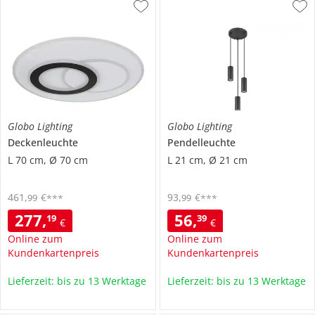
Globo Lighting
Globo Lighting
Deckenleuchte
Pendelleuchte
L 70 cm, Ø 70 cm
L 21 cm, Ø 21 cm
461
,
€
93
,
€
99
99
***
***
277
,
56
,
19
39
€
€
Online zum
Online zum
Kundenkartenpreis
Kundenkartenpreis
Lieferzeit: bis zu 13 Werktage
Lieferzeit: bis zu 13 Werktage