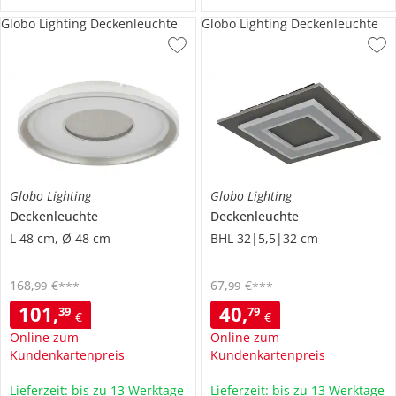
Globo Lighting Deckenleuchte
Globo Lighting Deckenleuchte
Globo Lighting
Globo Lighting
Deckenleuchte
Deckenleuchte
L 48 cm, Ø 48 cm
BHL 32|5,5|32 cm
168
,
€
67
,
€
99
99
***
***
101
,
40
,
39
79
€
€
Online zum
Online zum
Kundenkartenpreis
Kundenkartenpreis
Lieferzeit: bis zu 13 Werktage
Lieferzeit: bis zu 13 Werktage