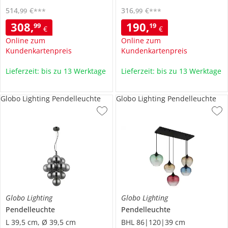
514
,
€
316
,
€
99
99
***
***
308
,
190
,
99
19
€
€
Online zum
Online zum
Kundenkartenpreis
Kundenkartenpreis
Lieferzeit: bis zu 13 Werktage
Lieferzeit: bis zu 13 Werktage
Globo Lighting Pendelleuchte
Globo Lighting Pendelleuchte
Globo Lighting
Globo Lighting
Pendelleuchte
Pendelleuchte
L 39,5 cm, Ø 39,5 cm
BHL 86|120|39 cm