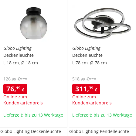
Globo Lighting
Globo Lighting
Deckenleuchte
Deckenleuchte
L 18 cm, Ø 18 cm
L 78 cm, Ø 78 cm
126
,
€
518
,
€
99
99
***
***
76
,
311
,
19
39
€
€
Online zum
Online zum
Kundenkartenpreis
Kundenkartenpreis
Lieferzeit: bis zu 13 Werktage
Lieferzeit: bis zu 13 Werktage
Globo Lighting Deckenleuchte
Globo Lighting Pendelleuchte