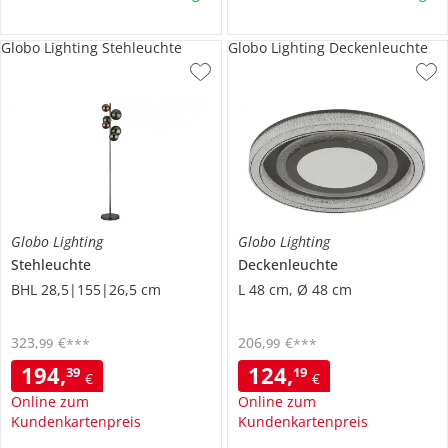
Globo Lighting Stehleuchte
Globo Lighting Deckenleuchte
Globo Lighting
Globo Lighting
Stehleuchte
Deckenleuchte
BHL 28,5|155|26,5 cm
L 48 cm, Ø 48 cm
323
,
€
206
,
€
99
99
***
***
194
,
124
,
39
19
€
€
Online zum
Online zum
Kundenkartenpreis
Kundenkartenpreis