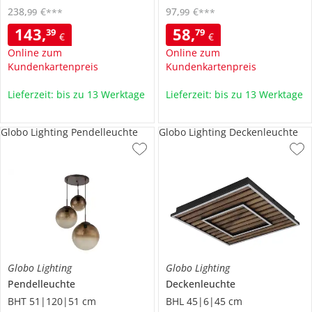
238
,
€
97
,
€
99
99
***
***
143
,
58
,
39
79
€
€
Online zum
Online zum
Kundenkartenpreis
Kundenkartenpreis
Lieferzeit: bis zu 13 Werktage
Lieferzeit: bis zu 13 Werktage
Globo Lighting Pendelleuchte
Globo Lighting Deckenleuchte
Globo Lighting
Globo Lighting
Pendelleuchte
Deckenleuchte
BHT 51|120|51 cm
BHL 45|6|45 cm