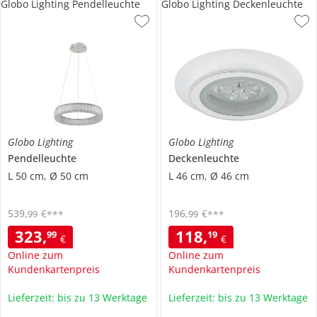
Globo Lighting Pendelleuchte
Globo Lighting Deckenleuchte
Globo Lighting
Globo Lighting
Pendelleuchte
Deckenleuchte
L 50 cm, Ø 50 cm
L 46 cm, Ø 46 cm
539
,
€
196
,
€
99
99
***
***
323
,
118
,
99
19
€
€
Online zum
Online zum
Kundenkartenpreis
Kundenkartenpreis
Lieferzeit: bis zu 13 Werktage
Lieferzeit: bis zu 13 Werktage