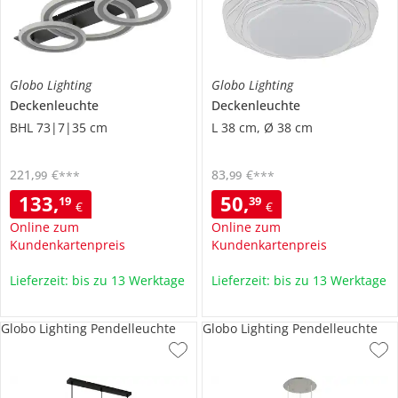
Globo Lighting
Globo Lighting
Deckenleuchte
Deckenleuchte
BHL 73|7|35 cm
L 38 cm, Ø 38 cm
221
,
€
83
,
€
99
99
***
***
133
,
50
,
19
39
€
€
Online zum
Online zum
Kundenkartenpreis
Kundenkartenpreis
Lieferzeit: bis zu 13 Werktage
Lieferzeit: bis zu 13 Werktage
Globo Lighting Pendelleuchte
Globo Lighting Pendelleuchte