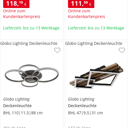
118
,
111
,
19
59
€
€
Online zum
Online zum
Kundenkartenpreis
Kundenkartenpreis
Lieferzeit: bis zu 13 Werktage
Lieferzeit: bis zu 13 Werktage
Globo Lighting Deckenleuchte
Globo Lighting Deckenleuchte
Globo Lighting
Globo Lighting
Deckenleuchte
Deckenleuchte
BHL 110|11,5|88 cm
BHL 47|9,5|31 cm
401
,
€
147
,
€
99
99