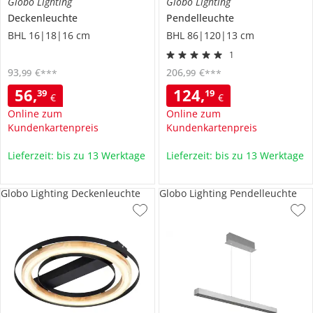
Globo Lighting
Globo Lighting
Deckenleuchte
Pendelleuchte
BHL 16|18|16 cm
BHL 86|120|13 cm
1
93
,
€
206
,
€
99
99
***
***
56
,
124
,
39
19
€
€
Online zum
Online zum
Kundenkartenpreis
Kundenkartenpreis
Lieferzeit: bis zu 13 Werktage
Lieferzeit: bis zu 13 Werktage
Globo Lighting Deckenleuchte
Globo Lighting Pendelleuchte