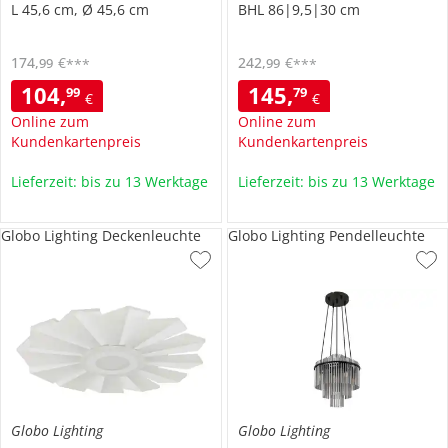
L 45,6 cm, Ø 45,6 cm
BHL 86|9,5|30 cm
174
,
€
242
,
€
99
99
***
***
104
,
145
,
99
79
€
€
Online zum
Online zum
Kundenkartenpreis
Kundenkartenpreis
Lieferzeit: bis zu 13 Werktage
Lieferzeit: bis zu 13 Werktage
Globo Lighting Deckenleuchte
Globo Lighting Pendelleuchte
Globo Lighting
Globo Lighting