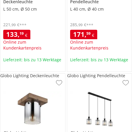
Deckenleuchte
Pendelleuchte
L 50 cm, Ø 50 cm
L 40 cm, Ø 40 cm
221
,
€
285
,
€
99
99
***
***
133
,
171
,
19
59
€
€
Online zum
Online zum
Kundenkartenpreis
Kundenkartenpreis
Lieferzeit: bis zu 13 Werktage
Lieferzeit: bis zu 13 Werktage
Globo Lighting Deckenleuchte
Globo Lighting Pendelleuchte