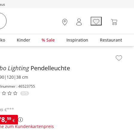
aus
eko
Kinder
% Sale
Inspiration
Restaurant
lt der Seitenleiste überspringen - Zum Seitenende
bo Lighting
Pendelleuchte
90|120|38 cm
elnummer : 46523755
0/5
***
€
99
78
,
59
€
ne zum Kundenkartenpreis