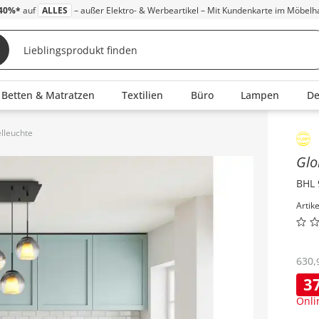
40%*
auf
ALLES
– außer Elektro- & Werbeartikel – Mit Kundenkarte im Möbelh
Betten & Matratzen
Textilien
Büro
Lampen
D
elleuchte
Inha
Glo
BHL 
Artik
630
,
3
Onli