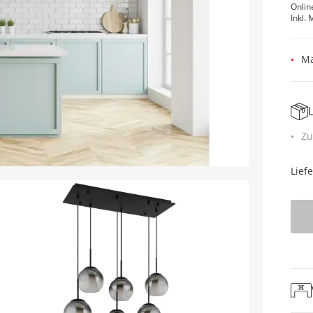
Onlin
Inkl. 
Ma
Zu
Lief