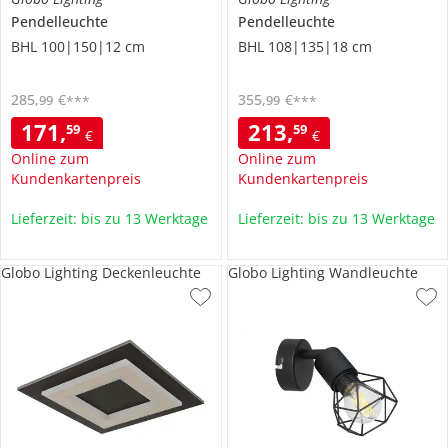
Pendelleuchte
Pendelleuchte
BHL 100|150|12 cm
BHL 108|135|18 cm
285
,
€
355
,
€
99
99
***
***
171
,
213
,
59
59
€
€
Online zum
Online zum
Kundenkartenpreis
Kundenkartenpreis
Lieferzeit: bis zu 13 Werktage
Lieferzeit: bis zu 13 Werktage
Globo Lighting Deckenleuchte
Globo Lighting Wandleuchte