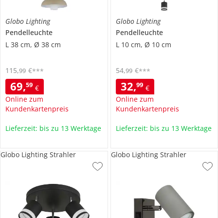
Globo Lighting
Globo Lighting
Pendelleuchte
Pendelleuchte
L 38 cm, Ø 38 cm
L 10 cm, Ø 10 cm
115
,
€
54
,
€
99
99
***
***
69
,
32
,
59
99
€
€
Online zum
Online zum
Kundenkartenpreis
Kundenkartenpreis
Lieferzeit: bis zu 13 Werktage
Lieferzeit: bis zu 13 Werktage
Globo Lighting Strahler
Globo Lighting Strahler