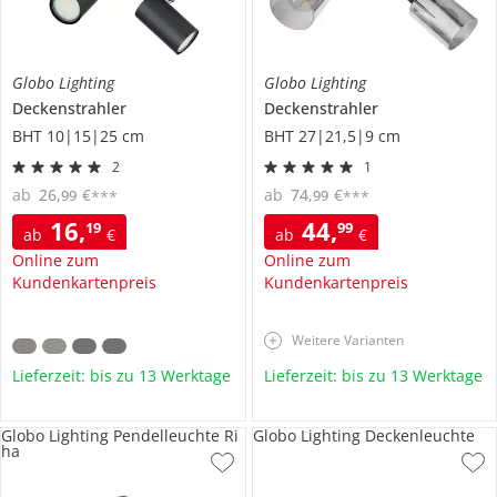
Globo Lighting
Globo Lighting
Deckenstrahler
Deckenstrahler
BHT 10|15|25 cm
BHT 27|21,5|9 cm
2
1
ab
26
,
€
ab
74
,
€
99
99
***
***
16
,
44
,
19
99
ab
€
ab
€
Online zum
Online zum
Kundenkartenpreis
Kundenkartenpreis
Weitere Varianten
Lieferzeit: bis zu 13 Werktage
Lieferzeit: bis zu 13 Werktage
Globo Lighting Pendelleuchte Ri
Globo Lighting Deckenleuchte
ha