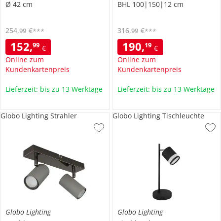
Ø 42 cm
BHL 100|150|12 cm
254
,
€
316
,
€
99
99
***
***
152
,
190
,
99
19
€
€
Online zum
Online zum
Kundenkartenpreis
Kundenkartenpreis
Lieferzeit: bis zu 13 Werktage
Lieferzeit: bis zu 13 Werktage
Globo Lighting Strahler
Globo Lighting Tischleuchte
Globo Lighting
Globo Lighting