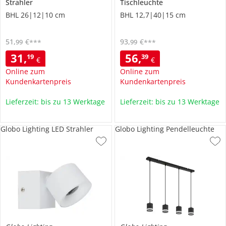
Strahler
Tischleuchte
BHL 26|12|10 cm
BHL 12,7|40|15 cm
51
,
€
93
,
€
99
99
***
***
31
,
56
,
19
39
€
€
Online zum
Online zum
Kundenkartenpreis
Kundenkartenpreis
Lieferzeit: bis zu 13 Werktage
Lieferzeit: bis zu 13 Werktage
Globo Lighting LED Strahler
Globo Lighting Pendelleuchte