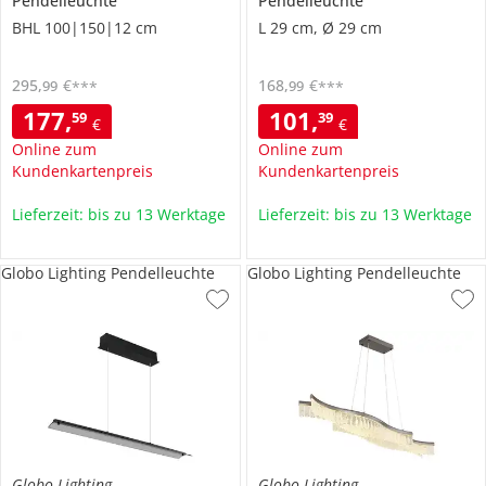
Pendelleuchte
Pendelleuchte
BHL 100|150|12 cm
L 29 cm, Ø 29 cm
295
,
€
168
,
€
99
99
***
***
177
,
101
,
59
39
€
€
Online zum
Online zum
Kundenkartenpreis
Kundenkartenpreis
Lieferzeit: bis zu 13 Werktage
Lieferzeit: bis zu 13 Werktage
Globo Lighting Pendelleuchte
Globo Lighting Pendelleuchte
Globo Lighting
Globo Lighting