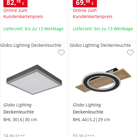
82
,
69
,
19
59
€
€
Online zum
Online zum
Kundenkartenpreis
Kundenkartenpreis
Lieferzeit: bis zu 13 Werktage
Lieferzeit: bis zu 13 Werktage
Globo Lighting Deckenleuchte
Globo Lighting Deckenleuchte
Globo Lighting
Globo Lighting
Deckenleuchte
Deckenleuchte
BHL 30|6|30 cm
BHL 44|5,2|29 cm
74
,
€
93
,
€
99
99
***
***