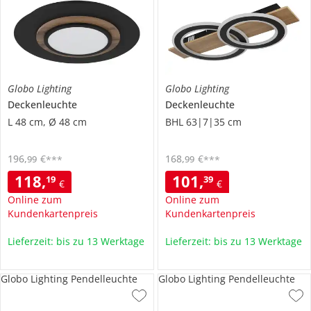
Globo Lighting
Globo Lighting
Deckenleuchte
Deckenleuchte
L 48 cm, Ø 48 cm
BHL 63|7|35 cm
196
,
€
168
,
€
99
99
***
***
118
,
101
,
19
39
€
€
Online zum
Online zum
Kundenkartenpreis
Kundenkartenpreis
Lieferzeit: bis zu 13 Werktage
Lieferzeit: bis zu 13 Werktage
Globo Lighting Pendelleuchte
Globo Lighting Pendelleuchte