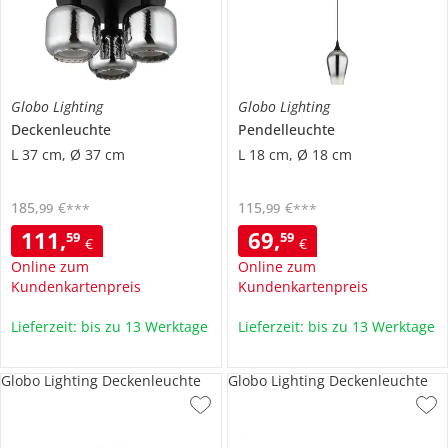
Globo Lighting
Globo Lighting
Deckenleuchte
Pendelleuchte
L 37 cm, Ø 37 cm
L 18 cm, Ø 18 cm
185
,
€
115
,
€
99
99
***
***
111
,
69
,
59
59
€
€
Online zum
Online zum
Kundenkartenpreis
Kundenkartenpreis
Lieferzeit: bis zu 13 Werktage
Lieferzeit: bis zu 13 Werktage
Globo Lighting Deckenleuchte
Globo Lighting Deckenleuchte