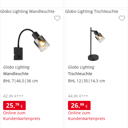
Globo Lighting Wandleuchte
Globo Lighting Tischleuchte
Globo Lighting
Globo Lighting
Wandleuchte
Tischleuchte
BHL 7|46,5|36 cm
BHL 12|35|14,3 cm
42
,
€
44
,
€
99
99
***
***
25
,
26
,
79
99
€
€
Online zum
Online zum
Kundenkartenpreis
Kundenkartenpreis