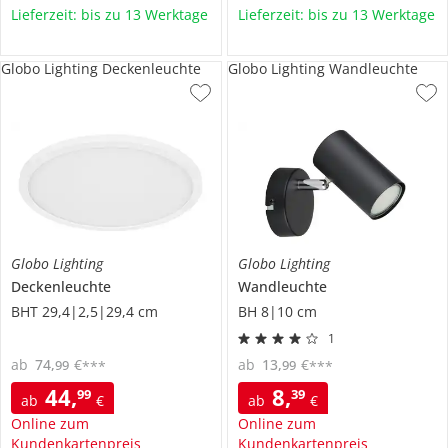
Lieferzeit: bis zu 13 Werktage
Lieferzeit: bis zu 13 Werktage
Globo Lighting Deckenleuchte
Globo Lighting Wandleuchte
Globo Lighting
Globo Lighting
Deckenleuchte
Wandleuchte
BHT 29,4|2,5|29,4 cm
BH 8|10 cm
1
ab
74
,
€
ab
13
,
€
99
99
***
***
44
,
8
,
99
39
ab
€
ab
€
Online zum
Online zum
Kundenkartenpreis
Kundenkartenpreis