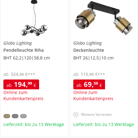
Globo Lighting
Globo Lighting
Pendelleuchte
Riha
Deckenleuchte
BHT 62,2|120|58,8 cm
BHT 26|12,5|10 cm
ab
324
,
€
ab
115
,
€
99
99
***
***
194
,
69
,
99
59
ab
€
ab
€
Online zum
Online zum
Kundenkartenpreis
Kundenkartenpreis
Weitere Varianten
Lieferzeit: bis zu 13 Werktage
Lieferzeit: bis zu 13 Werktage