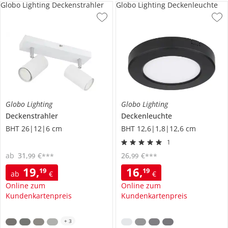
Globo Lighting Deckenstrahler
Globo Lighting Deckenleuchte
Globo Lighting
Globo Lighting
Deckenstrahler
Deckenleuchte
BHT 26|12|6 cm
BHT 12,6|1,8|12,6 cm
1
ab
31
,
€
26
,
€
99
99
***
***
19
,
16
,
19
19
ab
€
€
Online zum
Online zum
Kundenkartenpreis
Kundenkartenpreis
+
3