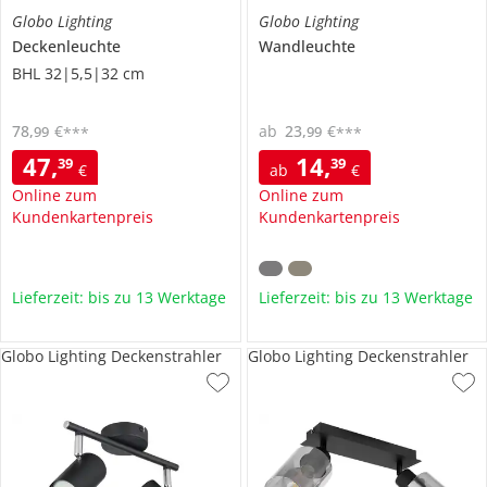
Globo Lighting
Globo Lighting
Deckenleuchte
Wandleuchte
BHL 32|5,5|32 cm
78
,
€
ab
23
,
€
99
99
***
***
47
,
14
,
39
39
€
ab
€
Online zum
Online zum
Kundenkartenpreis
Kundenkartenpreis
Lieferzeit: bis zu 13 Werktage
Lieferzeit: bis zu 13 Werktage
Globo Lighting Deckenstrahler
Globo Lighting Deckenstrahler