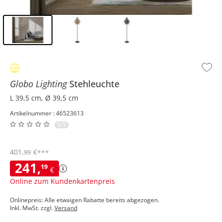
Inhalt der Seitenleiste überspringen - Zum Seitenende
Globo Lighting
Stehleuchte
L 39,5 cm, Ø 39,5 cm
Artikelnummer : 46523613
0/5
401
,
€
99
***
241
,
19
€
Online zum Kundenkartenpreis
Onlinepreis: Alle etwaigen Rabatte bereits abgezogen.
Inkl. MwSt. zzgl.
Versand