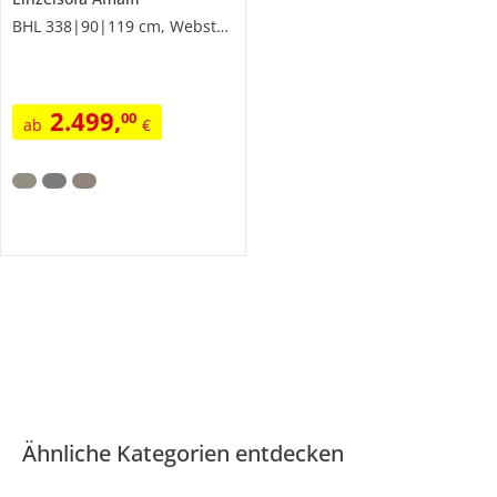
BHL 338|90|119 cm, Webstoff fein
2.499
,
00
ab
€
Ähnliche Kategorien entdecken