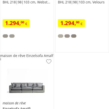
BHL 218|98|103 cm, Webstoff meliert
BHL 218|98|103 cm, Velours
1.294
,
1.294
,
00
00
€
€
maison de rêve Einzelsofa Amalf
i
maison de rêve
Einzelsofa
Amalfi