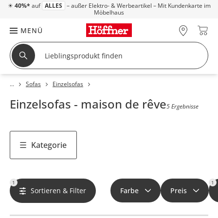
☀
40%*
auf
ALLES
– außer Elektro- & Werbeartikel – Mit Kundenkarte im
Möbelhaus
MENÜ
Sofas
Einzelsofas
Einzelsofas - maison de rêve
5 Ergebnisse
Kategorie
1
1
Sortieren & Filter
Farbe
Preis