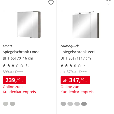
smart
calmoquick
Spiegelschrank
Onda
Spiegelschrank
Veri
BHT 65|70|16 cm
BHT 80|71|17 cm
15
7
399
,
€
ab
579
,
€
00
00
***
***
239
,
347
,
40
40
€
ab
€
Online zum
Online zum
Kundenkartenpreis
Kundenkartenpreis