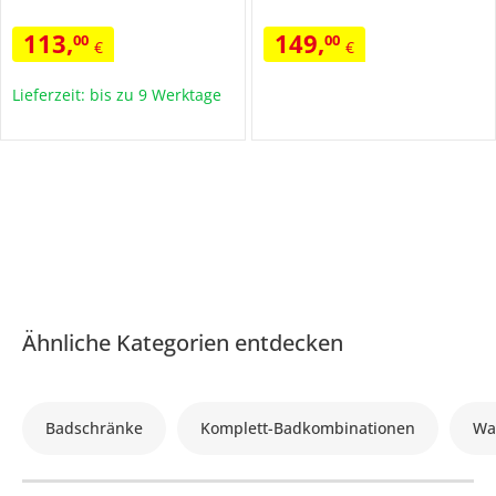
113
,
149
,
00
00
€
€
Lieferzeit: bis zu 9 Werktage
Ähnliche Kategorien entdecken
Badschränke
Komplett-Badkombinationen
Wa