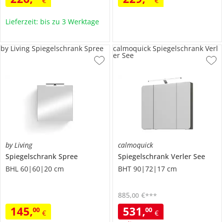
€
€
Lieferzeit: bis zu 3 Werktage
by Living Spiegelschrank Spree
calmoquick Spiegelschrank Verl
er See
by Living
calmoquick
Spiegelschrank
Spree
Spiegelschrank
Verler See
BHL 60|60|20 cm
BHT 90|72|17 cm
885
,
€
00
***
145
,
531
,
00
00
€
€