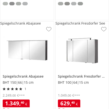
Spiegelschrank Abajasee
Spiegelschrank Fresdorfer See
Spiegelschrank
Abajasee
Spiegelschrank
Fresdorfer See
BHT 150|66|15 cm
BHT 100|64|15 cm
1
2.249
,
€
1.049
,
€
00
00
***
***
1.349
,
629
,
40
40
€
€