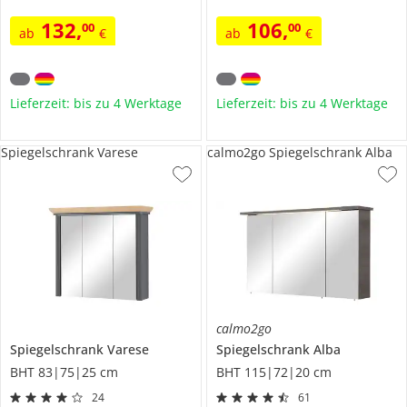
132
,
106
,
00
00
ab
€
ab
€
Lieferzeit: bis zu 4 Werktage
Lieferzeit: bis zu 4 Werktage
Spiegelschrank Varese
calmo2go Spiegelschrank Alba
calmo2go
Spiegelschrank
Varese
Spiegelschrank
Alba
BHT 83|75|25 cm
BHT 115|72|20 cm
24
61