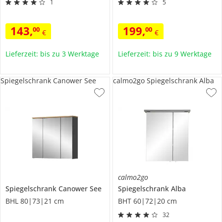
1
5
143
,
199
,
00
00
€
€
Lieferzeit: bis zu 3 Werktage
Lieferzeit: bis zu 9 Werktage
Spiegelschrank Canower See
calmo2go Spiegelschrank Alba
calmo2go
Spiegelschrank Canower See
Spiegelschrank
Alba
BHL 80|73|21 cm
BHT 60|72|20 cm
32