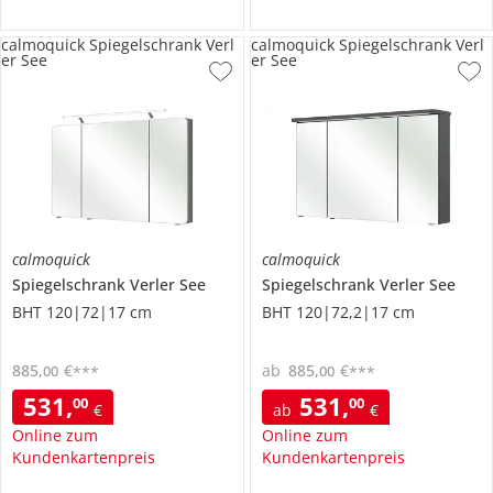
calmoquick Spiegelschrank Verl
calmoquick Spiegelschrank Verl
er See
er See
calmoquick
calmoquick
Spiegelschrank
Verler See
Spiegelschrank
Verler See
BHT 120|72|17 cm
BHT 120|72,2|17 cm
885
,
€
ab
885
,
€
00
00
***
***
531
,
531
,
00
00
€
ab
€
Online zum
Online zum
Kundenkartenpreis
Kundenkartenpreis