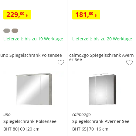
229
,
181
,
00
00
€
€
Lieferzeit: bis zu 19 Werktage
Lieferzeit: bis zu 20 Werktage
uno Spiegelschrank Polsensee
calmo2go Spiegelschrank Avern
er See
uno
calmo2go
Spiegelschrank
Polsensee
Spiegelschrank
Averner See
BHT 80|69|20 cm
BHT 65|70|16 cm