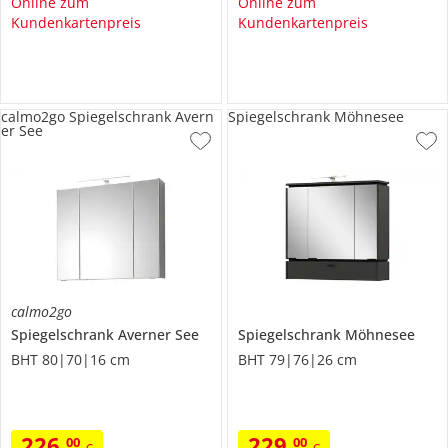
Online zum
Online zum
Kundenkartenpreis
Kundenkartenpreis
calmo2go Spiegelschrank Avern
Spiegelschrank Möhnesee
er See
calmo2go
Spiegelschrank
Averner See
Spiegelschrank
Möhnesee
BHT 80|70|16 cm
BHT 79|76|26 cm
226
,
229
,
00
00