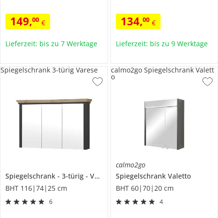
149
,
134
,
00
00
€
€
Lieferzeit: bis zu 7 Werktage
Lieferzeit: bis zu 9 Werktage
Spiegelschrank 3-türig Varese
calmo2go Spiegelschrank Valett
o
calmo2go
Spiegelschrank
3-türig
Varese
Spiegelschrank
Valetto
BHT 116|74|25 cm
BHT 60|70|20 cm
6
4