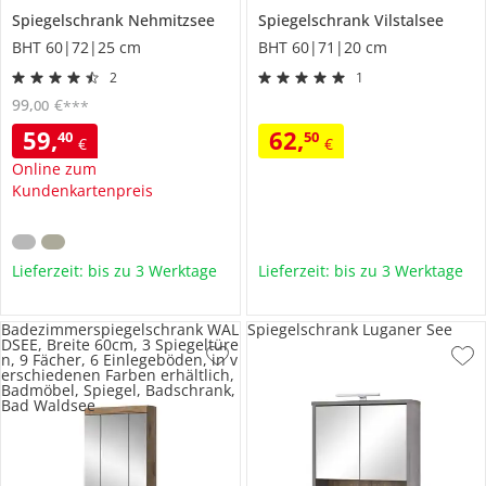
Spiegelschrank
Nehmitzsee
Spiegelschrank
Vilstalsee
BHT 60|72|25 cm
BHT 60|71|20 cm
2
1
99
,
€
00
***
59
,
62
,
40
50
€
€
Online zum
Kundenkartenpreis
Lieferzeit: bis zu 3 Werktage
Lieferzeit: bis zu 3 Werktage
Badezimmerspiegelschrank WAL
Spiegelschrank Luganer See
DSEE, Breite 60cm, 3 Spiegeltüre
n, 9 Fächer, 6 Einlegeböden, in v
erschiedenen Farben erhältlich,
Badmöbel, Spiegel, Badschrank,
Bad Waldsee