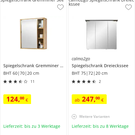
kssee
calmo2go
Spiegelschrank
Gremminer See
Spiegelschrank
Dreieckssee
BHT 60|70|20 cm
BHT 75|72|20 cm
11
2
124
,
247
,
00
00
€
ab
€
Weitere Varianten
Lieferzeit: bis zu 3 Werktage
Lieferzeit: bis zu 8 Werktage