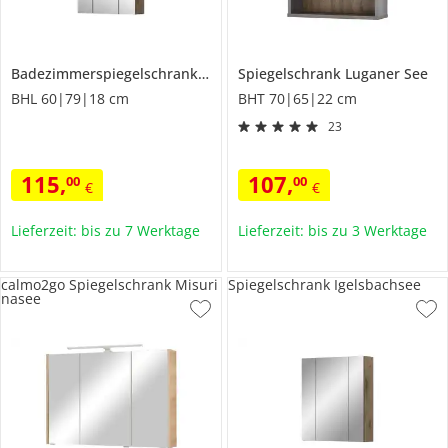
Badezimmerspiegelschrank WALDSEE, Breite 60cm, 3 Spiegeltüren, 9 Fächer, 6 Einlegeböden, in verschiedenen Farben erhältlich, Badmöbel, Spiegel, Badschrank, Bad
Spiegelschrank
Luganer See
BHL 60|79|18 cm
BHT 70|65|22 cm
23
115
,
107
,
00
00
€
€
Lieferzeit: bis zu 7 Werktage
Lieferzeit: bis zu 3 Werktage
calmo2go Spiegelschrank Misuri
Spiegelschrank Igelsbachsee
nasee