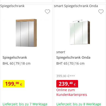
Spiegelschrank
smart Spiegelschrank Onda
smart
Spiegelschrank
Spiegelschrank
Onda
BHL 60|79|18 cm
BHT 65|70|16 cm
399
,
€
00
***
199
,
239
,
00
40
€
€
Online zum
Kundenkartenpreis
Lieferzeit: bis zu 7 Werktage
Lieferzeit: bis zu 8 Werktage