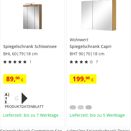
Wohnwert
Spiegelschrank
Schloonsee
Spiegelschrank
Capri
BHL 60|79|18 cm
BHT 90|70|18 cm
1
7
89
,
199
,
00
00
€
€
G
PRODUKTDATENBLATT
Lieferzeit: bis zu 7 Werktage
Lieferzeit: bis zu 5 Werktage
Spiegelschrank Gremminer See
calmo2go Spiegelschrank Dreiec