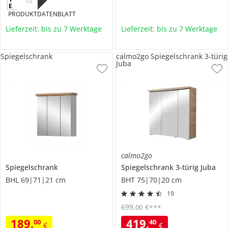
PRODUKTDATENBLATT
Lieferzeit: bis zu 7 Werktage
Lieferzeit: bis zu 7 Werktage
Spiegelschrank
calmo2go Spiegelschrank 3-türig
Juba
calmo2go
Spiegelschrank
Spiegelschrank 3-türig
Juba
BHL 69|71|21 cm
BHT 75|70|20 cm
19
699
,
€
00
***
189
,
419
,
00
40
€
€