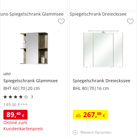
uno Spiegelschrank Glammsee
Spiegelschrank Dreieckssee
uno
Spiegelschrank
Glammsee
Spiegelschrank
Dreieckssee
BHT 60|70|20 cm
BHL 80|70|16 cm
3
149
,
€
00
***
89
,
267
,
40
00
€
ab
€
Online zum
Kundenkartenpreis
Weitere Varianten