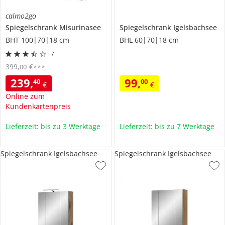
calmo2go
Spiegelschrank
Misurinasee
Spiegelschrank
Igelsbachsee
BHT 100|70|18 cm
BHL 60|70|18 cm
7
399
,
€
00
***
239
,
99
,
40
00
€
€
Online zum
Kundenkartenpreis
Lieferzeit: bis zu 3 Werktage
Lieferzeit: bis zu 7 Werktage
Spiegelschrank Igelsbachsee
Spiegelschrank Igelsbachsee