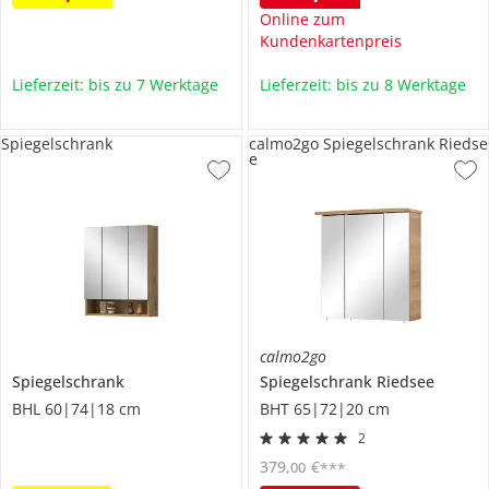
Online zum
Kundenkartenpreis
Lieferzeit: bis zu 7 Werktage
Lieferzeit: bis zu 8 Werktage
Spiegelschrank
calmo2go Spiegelschrank Riedse
e
calmo2go
Spiegelschrank
Spiegelschrank
Riedsee
BHL 60|74|18 cm
BHT 65|72|20 cm
2
379
,
€
00
***