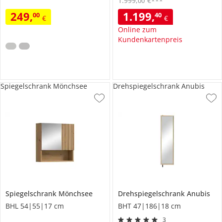
1.999
,
€
00
***
249
,
1.199
,
00
40
€
€
Online zum
Kundenkartenpreis
Spiegelschrank Mönchsee
Drehspiegelschrank Anubis
Spiegelschrank
Mönchsee
Drehspiegelschrank
Anubis
BHL 54|55|17 cm
BHT 47|186|18 cm
3