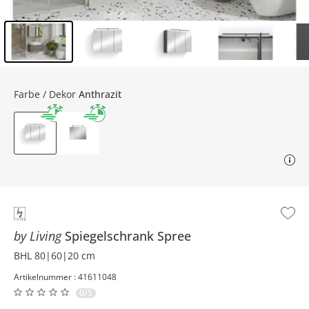
Inhalt der Seitenleiste überspringen - Zum Seitenende
Farbe / Dekor
Anthrazit
by Living
Spiegelschrank
Spree
BHL 80|60|20 cm
Artikelnummer : 41611048
0/5