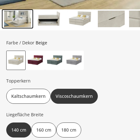
Inhalt der Seitenleiste überspringen - Zum Seitenende
Farbe / Dekor
Beige
Topperkern
Kaltschaumkern
Viscoschaumkern
Liegefläche Breite
140 cm
160 cm
180 cm