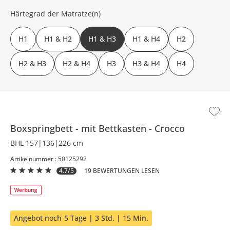
Härtegrad der Matratze(n)
H1
H1 & H2
H1 & H3
H1 & H4
H2
H2 & H3
H2 & H4
H3
H3 & H4
H4
Boxspringbett
mit Bettkasten
Crocco
BHL 157|136|226 cm
Artikelnummer : 50125292
4.7/5
19 BEWERTUNGEN LESEN
Angebot noch
5 Tage | 3 Std. | 15 Min.