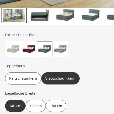
Inhalt der Seitenleiste überspringen - Zum Seitenende
Farbe / Dekor
Blau
Topperkern
Kaltschaumkern
Viscoschaumkern
Liegefläche Breite
140 cm
160 cm
180 cm