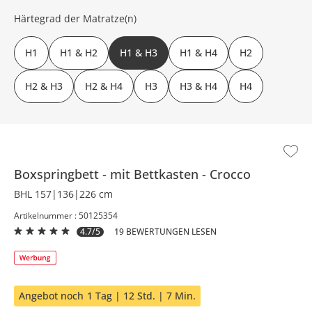
Härtegrad der Matratze(n)
H1
H1 & H2
H1 & H3
H1 & H4
H2
H2 & H3
H2 & H4
H3
H3 & H4
H4
Boxspringbett
mit Bettkasten
Crocco
BHL 157|136|226 cm
Artikelnummer : 50125354
4.7/5
19 BEWERTUNGEN LESEN
Angebot noch
1 Tag | 12 Std. | 7 Min.