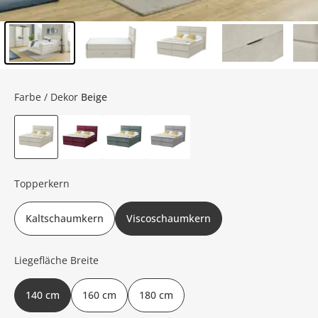
Inhalt der Seitenleiste überspringen - Zum Seitenende
Farbe / Dekor
Beige
Topperkern
Kaltschaumkern
Viscoschaumkern
Liegefläche Breite
140 cm
160 cm
180 cm