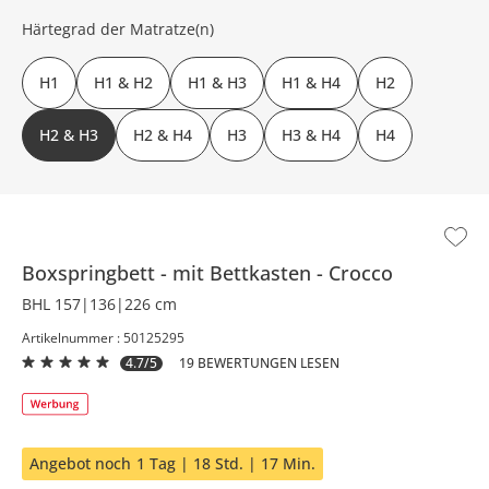
Härtegrad der Matratze(n)
H1
H1 & H2
H1 & H3
H1 & H4
H2
H2 & H3
H2 & H4
H3
H3 & H4
H4
Boxspringbett
mit Bettkasten
Crocco
BHL 157|136|226 cm
Artikelnummer : 50125295
4.7/5
19 BEWERTUNGEN LESEN
Angebot noch
1 Tag | 18 Std. | 17 Min.