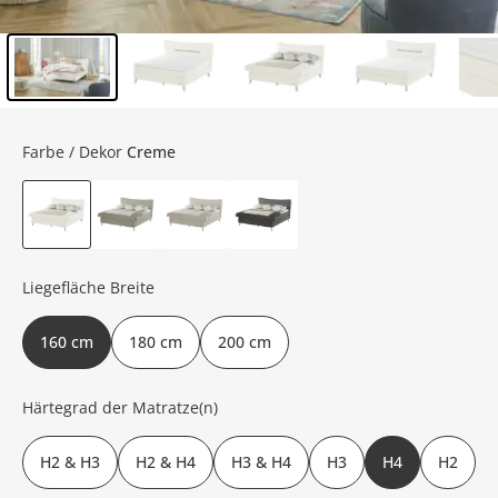
Inhalt der Seitenleiste überspringen - Zum Seitenende
Farbe / Dekor
Creme
Liegefläche Breite
160 cm
180 cm
200 cm
Härtegrad der Matratze(n)
H2 & H3
H2 & H4
H3 & H4
H3
H4
H2