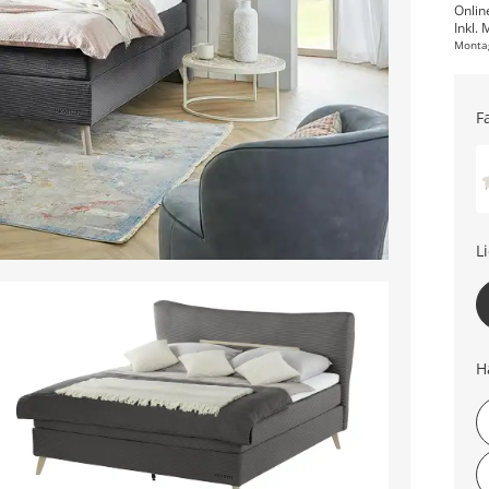
Onlin
Inkl. 
Monta
F
L
H