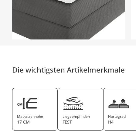
Die wichtigsten Artikelmerkmale
Matratzenhöhe
Liegeempfinden
Härtegrad
17 CM
FEST
H4