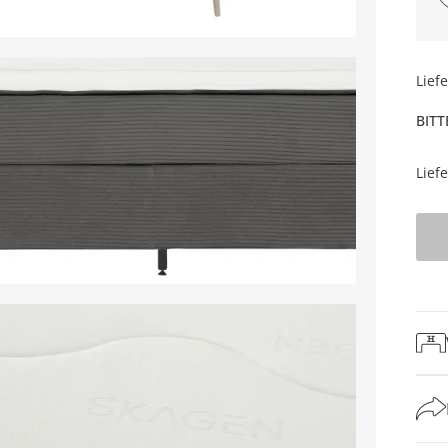
Lief
BITT
Lief