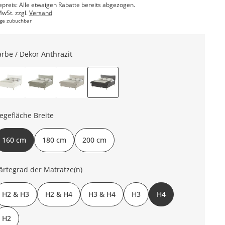
epreis: Alle etwaigen Rabatte bereits abgezogen.
MwSt. zzgl.
Versand
ge zubuchbar
arbe / Dekor
Anthrazit
iegefläche Breite
160 cm
180 cm
200 cm
ärtegrad der Matratze(n)
H2 & H3
H2 & H4
H3 & H4
H3
H4
H2