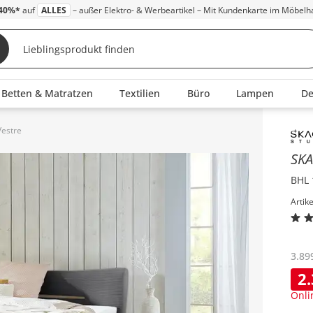
40%*
auf
ALLES
– außer Elektro- & Werbeartikel – Mit Kundenkarte im Möbelh
Betten & Matratzen
Textilien
Büro
Lampen
D
estre
Inha
SK
BHL 
Artik
3.89
2
Onli