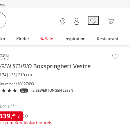
aus
eko
Kinder
% Sale
Inspiration
Restaurant
lt der Seitenleiste überspringen - Zum Seitenende
AGEN STUDIO
Boxspringbett
Vestre
174|123|219 cm
elnummer : 60127693
5/5
2 BEWERTUNGEN LESEN
***
9
,
€
00
.339
,
40
€
ne zum Kundenkartenpreis