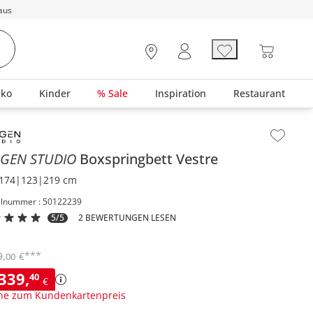
aus
eko
Kinder
% Sale
Inspiration
Restaurant
lt der Seitenleiste überspringen - Zum Seitenende
AGEN STUDIO
Boxspringbett
Vestre
174|123|219 cm
elnummer : 50122239
5/5
2 BEWERTUNGEN LESEN
***
9
,
€
00
.339
,
40
€
ne zum Kundenkartenpreis