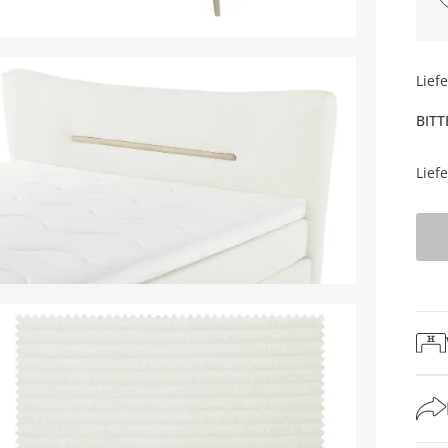
Lief
BITT
Lief