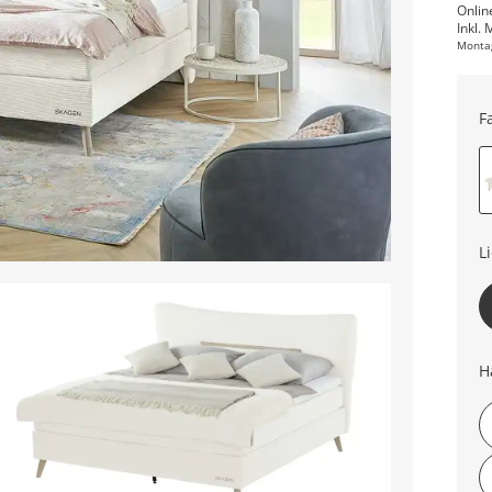
Onlin
Inkl. 
Monta
F
L
H