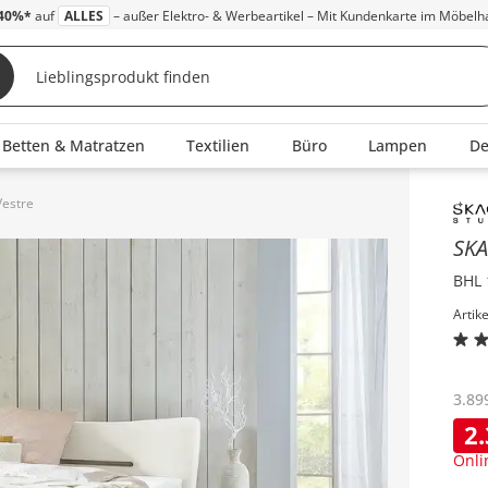
40%*
auf
ALLES
– außer Elektro- & Werbeartikel – Mit Kundenkarte im Möbelh
Betten & Matratzen
Textilien
Büro
Lampen
D
estre
Inha
SK
BHL 
Artik
3.89
2
Onli