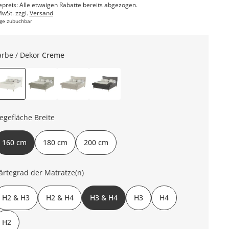
epreis: Alle etwaigen Rabatte bereits abgezogen.
MwSt. zzgl.
Versand
ge zubuchbar
arbe / Dekor
Creme
iegefläche Breite
160 cm
180 cm
200 cm
ärtegrad der Matratze(n)
H2 & H3
H2 & H4
H3 & H4
H3
H4
H2