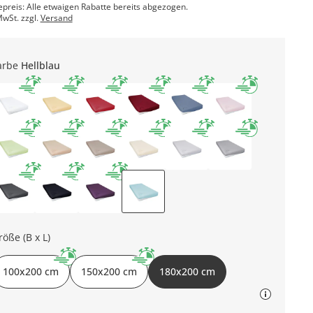
epreis: Alle etwaigen Rabatte bereits abgezogen.
MwSt. zzgl.
Versand
arbe
Hellblau
röße (B x L)
100x200 cm
150x200 cm
180x200 cm