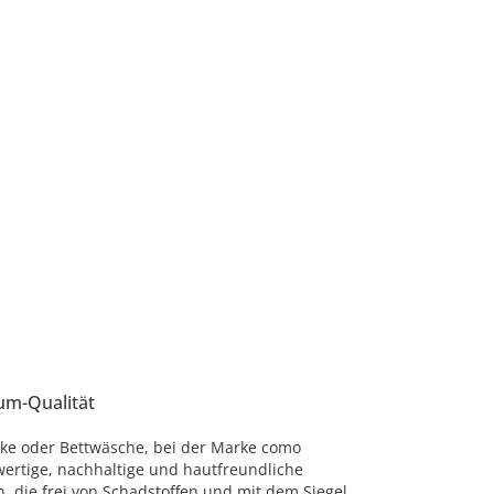
um-Qualität
ke oder Bettwäsche, bei der Marke como
ertige, nachhaltige und hautfreundliche
n, die frei von Schadstoffen und mit dem Siegel