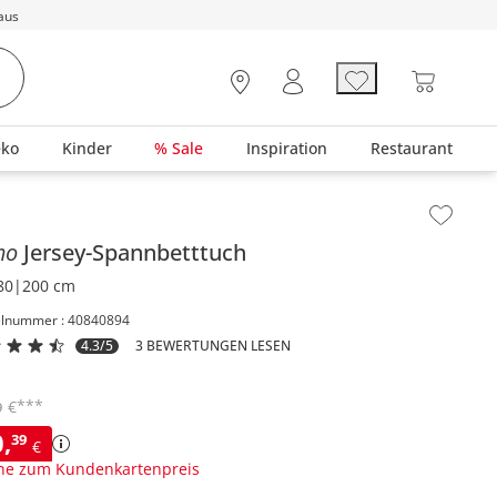
aus
eko
Kinder
% Sale
Inspiration
Restaurant
lt der Seitenleiste überspringen - Zum Seitenende
mo
Jersey-Spannbetttuch
80|200 cm
elnummer : 40840894
4.3/5
3 BEWERTUNGEN LESEN
***
€
9
0
,
39
€
ne zum Kundenkartenpreis