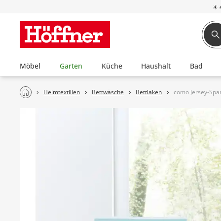
☀
Möbel
Garten
Küche
Haushalt
Bad
Heimtextilien
Bettwäsche
Bettlaken
como Jersey-Spa