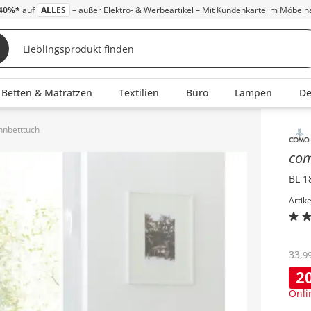
40%*
auf
ALLES
– außer Elektro- & Werbeartikel – Mit Kundenkarte im Möbelh
Betten & Matratzen
Textilien
Büro
Lampen
D
nnbetttuch
Inha
co
BL 1
Artik
33
,
9
2
Onli