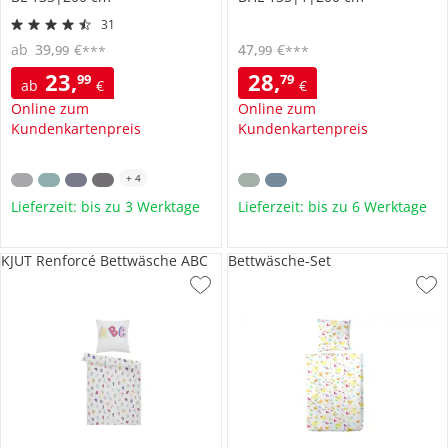
31
ab
39
,
€
47
,
€
99
99
***
***
23
,
28
,
99
79
ab
€
€
Online zum
Online zum
Kundenkartenpreis
Kundenkartenpreis
+
4
Lieferzeit: bis zu 3 Werktage
Lieferzeit: bis zu 6 Werktage
KJUT Renforcé Bettwäsche ABC
Bettwäsche-Set