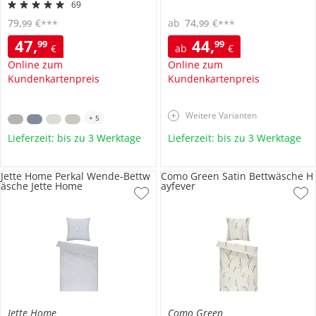
69
79
,
€
ab
74
,
€
99
99
***
***
47
,
44
,
99
99
€
ab
€
Online zum
Online zum
Kundenkartenpreis
Kundenkartenpreis
Weitere Varianten
+
5
Lieferzeit: bis zu 3 Werktage
Lieferzeit: bis zu 3 Werktage
Jette Home Perkal Wende-Bettw
Como Green Satin Bettwäsche H
äsche Jette Home
ayfever
Jette Home
Como Green