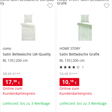
ity
Grafik
como
HOME STORY
Satin Bettwäsche
LM-Quality
Satin Bettwäsche
Grafik
BL 135|200 cm
BL 135|200 cm
1
28
,
€
16
,
€
99
99
***
***
17
,
10
,
39
19
€
€
Online zum
Online zum
Kundenkartenpreis
Kundenkartenpreis
Lieferzeit: bis zu 3 Werktage
Lieferzeit: bis zu 3 Werktage