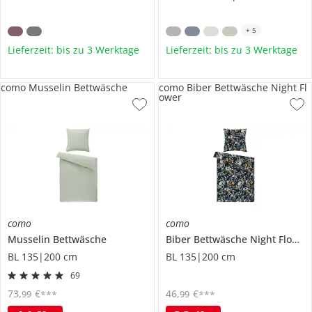
+
5
Lieferzeit: bis zu 3 Werktage
Lieferzeit: bis zu 3 Werktage
como Musselin Bettwäsche
como Biber Bettwäsche Night Fl
ower
como
como
Musselin Bettwäsche
Biber Bettwäsche
Night Flower
BL 135|200 cm
BL 135|200 cm
69
73
,
€
46
,
€
99
99
***
***