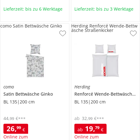
Lieferzeit: bis zu 6 Werktage
Lieferzeit: bis zu 3 Werktage
como Satin Bettwäsche Ginko
Herding Renforcé Wende-Bettw
äsche Straßenkicker
como
Herding
Satin Bettwäsche
Ginko
Renforcé Wende-Bettwäsche
S
BL 135|200 cm
BL 135|200 cm
44
,
€
ab
32
,
€
99
99
***
***
26
,
19
,
99
79
€
ab
€
Online zum
Online zum