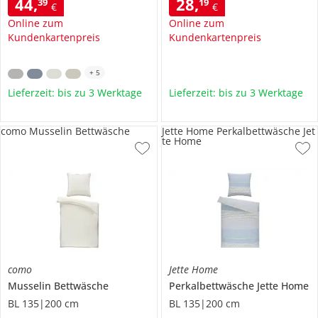
44
,
28
,
39
19
€
€
Online zum
Online zum
Kundenkartenpreis
Kundenkartenpreis
+
5
Lieferzeit: bis zu 3 Werktage
Lieferzeit: bis zu 3 Werktage
como Musselin Bettwäsche
Jette Home Perkalbettwäsche Jet
te Home
como
Jette Home
Musselin Bettwäsche
Perkalbettwäsche
Jette Home
BL 135|200 cm
BL 135|200 cm