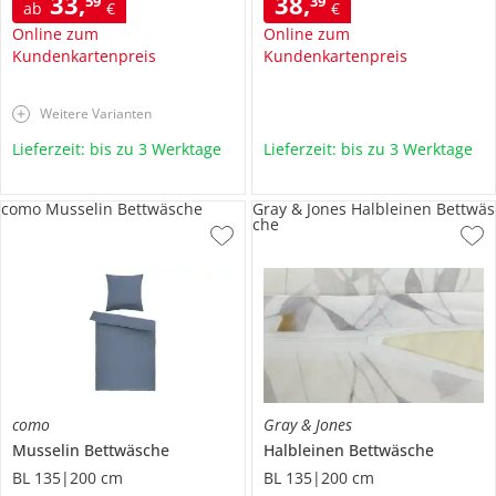
33
,
38
,
59
39
ab
€
€
Online zum
Online zum
Kundenkartenpreis
Kundenkartenpreis
Weitere Varianten
Lieferzeit: bis zu 3 Werktage
Lieferzeit: bis zu 3 Werktage
como Musselin Bettwäsche
Gray & Jones Halbleinen Bettwäs
che
como
Gray & Jones
Musselin Bettwäsche
Halbleinen Bettwäsche
BL 135|200 cm
BL 135|200 cm