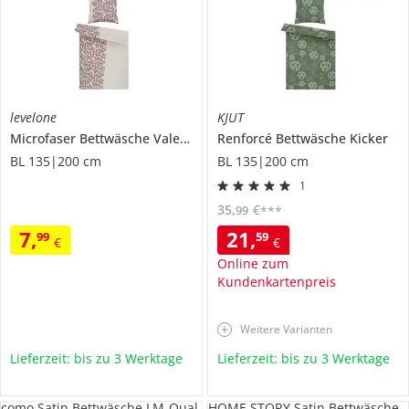
levelone
KJUT
Microfaser Bettwäsche
Valentin Flower
Renforcé Bettwäsche
Kicker
BL 135|200 cm
BL 135|200 cm
1
35
,
€
99
***
7
,
21
,
99
59
€
€
Online zum
Kundenkartenpreis
Weitere Varianten
Lieferzeit: bis zu 3 Werktage
Lieferzeit: bis zu 3 Werktage
como Satin Bettwäsche LM-Qual
HOME STORY Satin Bettwäsche