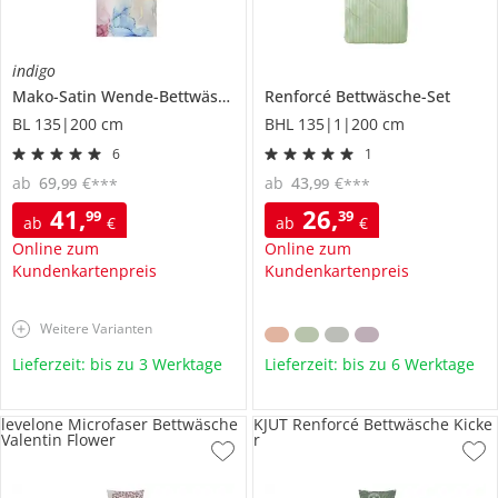
indigo
Mako-Satin Wende-Bettwäsche
Oil Whirl
Renforcé Bettwäsche-Set
BL 135|200 cm
BHL 135|1|200 cm
6
1
ab
69
,
€
ab
43
,
€
99
99
***
***
41
,
26
,
99
39
ab
€
ab
€
Online zum
Online zum
Kundenkartenpreis
Kundenkartenpreis
Weitere Varianten
Lieferzeit: bis zu 3 Werktage
Lieferzeit: bis zu 6 Werktage
levelone Microfaser Bettwäsche
KJUT Renforcé Bettwäsche Kicke
Valentin Flower
r