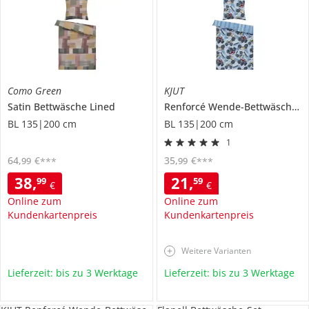
Como Green
KJUT
Satin Bettwäsche
Lined
Renforcé Wende-Bettwäsche
B
BL 135|200 cm
BL 135|200 cm
1
64
,
€
35
,
€
99
99
***
***
38
,
21
,
99
59
€
€
Online zum
Online zum
Kundenkartenpreis
Kundenkartenpreis
Weitere Varianten
Lieferzeit: bis zu 3 Werktage
Lieferzeit: bis zu 3 Werktage