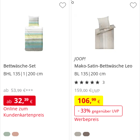
o
JOOP!
Bettwäsche-Set
Mako-Satin-Bettwäsche
Leo
BHL 135|1|200 cm
BL 135|200 cm
3
ab
53
,
€
159
,
€
99
00
***
UVP
32
,
106
,
39
99
ab
€
€
Online zum
-
33
%
gegenüber UVP
Kundenkartenpreis
Werbepreis