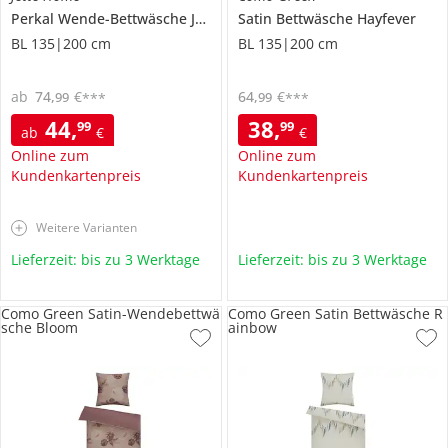
Perkal Wende-Bettwäsche
Jette Home
Satin Bettwäsche
Hayfever
BL 135|200 cm
BL 135|200 cm
ab
74
,
€
64
,
€
99
99
***
***
44
,
38
,
99
99
ab
€
€
Online zum
Online zum
Kundenkartenpreis
Kundenkartenpreis
Weitere Varianten
Lieferzeit: bis zu 3 Werktage
Lieferzeit: bis zu 3 Werktage
Como Green Satin-Wendebettwä
Como Green Satin Bettwäsche R
sche Bloom
ainbow