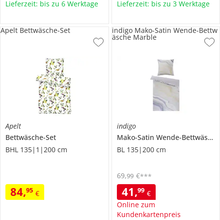
Lieferzeit: bis zu 6 Werktage
Lieferzeit: bis zu 3 Werktage
Apelt Bettwäsche-Set
indigo Mako-Satin Wende-Bettw
äsche Marble
Apelt
indigo
Bettwäsche-Set
Mako-Satin Wende-Bettwäsche
BHL 135|1|200 cm
BL 135|200 cm
69
,
€
99
***
84
,
41
,
95
99
€
€
Online zum
Kundenkartenpreis