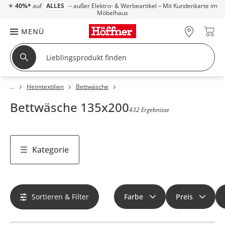
☀
40%*
auf
ALLES
– außer Elektro- & Werbeartikel – Mit Kundenkarte im
Möbelhaus
MENÜ
Heimtextilien
Bettwäsche
Bettwäsche 135x200
432 Ergebnisse
Kategorie
Sortieren & Filter
Farbe
Preis