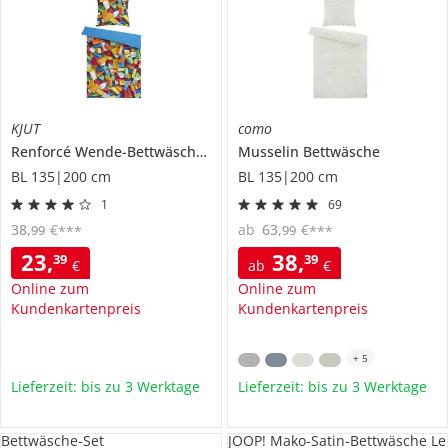
KJUT
como
Renforcé Wende-Bettwäsche
Bausteine
Musselin Bettwäsche
BL 135|200 cm
BL 135|200 cm
1
69
38
,
€
ab
63
,
€
99
99
***
***
23
,
38
,
39
39
€
ab
€
Online zum
Online zum
Kundenkartenpreis
Kundenkartenpreis
+
5
Lieferzeit: bis zu 3 Werktage
Lieferzeit: bis zu 3 Werktage
Bettwäsche-Set
JOOP! Mako-Satin-Bettwäsche Le