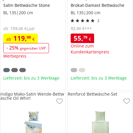
Satin Bettwäsche
Stone
Brokat-Damast Bettwäsche
BL 135|200 cm
BL 135|200 cm
2
ab
159
,
€
92
,
€
00
99
UVP
***
119
,
55
,
00
79
ab
€
€
Online zum
-
25
%
gegenüber UVP
Kundenkartenpreis
Werbepreis
Lieferzeit: bis zu 3 Werktage
Lieferzeit: bis zu 3 Werktage
indigo Mako-Satin Wende-Bettw
Renforcé Bettwäsche-Set
äsche Oil Whirl