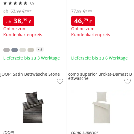
69
ab
63
,
€
77
,
€
99
99
***
***
38
,
46
,
39
79
ab
€
€
Online zum
Online zum
Kundenkartenpreis
Kundenkartenpreis
+
5
Lieferzeit: bis zu 3 Werktage
Lieferzeit: bis zu 6 Werktage
JOOP! Satin Bettwäsche Stone
como superior Brokat-Damast B
ettwäsche
JOOP!
como superior