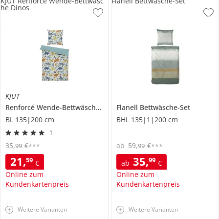
KJUT Renforcé Wende-Bettwäsc
Flanell Bettwäsche-Set
he Dinos
KJUT
Renforcé Wende-Bettwäsche
Dinos
Flanell Bettwäsche-Set
BL 135|200 cm
BHL 135|1|200 cm
1
35
,
€
ab
59
,
€
99
99
***
***
21
,
35
,
59
99
€
ab
€
Online zum
Online zum
Kundenkartenpreis
Kundenkartenpreis
Weitere Varianten
Weitere Varianten