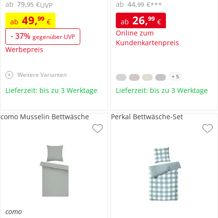
ab
79
,
€
ab
44
,
€
95
99
UVP
***
49
,
26
,
99
99
ab
€
ab
€
Online zum
-
37
%
gegenüber UVP
Kundenkartenpreis
Werbepreis
Weitere Varianten
+
5
Lieferzeit: bis zu 3 Werktage
Lieferzeit: bis zu 3 Werktage
como Musselin Bettwäsche
Perkal Bettwäsche-Set
como