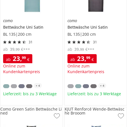
como
como
Bettwäsche
Uni Satin
Bettwäsche
Uni Satin
BL 135|200 cm
BL 135|200 cm
31
31
ab
39
,
€
ab
39
,
€
99
99
***
***
23
,
23
,
99
99
ab
€
ab
€
Online zum
Online zum
Kundenkartenpreis
Kundenkartenpreis
+
4
+
4
Lieferzeit: bis zu 3 Werktage
Lieferzeit: bis zu 3 Werktage
Como Green Satin Bettwäsche Li
KJUT Renforcé Wende-Bettwäsc
ned
he Brooom