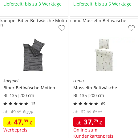
Lieferzeit: bis zu 3 Werktage
Lieferzeit: bis zu 6 Werktage
kaeppel Biber Bettwäsche Motio
como Musselin Bettwäsche
n
kaeppel
como
Biber Bettwäsche
Motion
Musselin Bettwäsche
BL 135|200 cm
BL 135|200 cm
15
69
ab
49
,
€
ab
62
,
€
95
99
UVP
***
47
,
37
,
39
79
ab
€
ab
€
Werbepreis
Online zum
Kundenkartenpreis