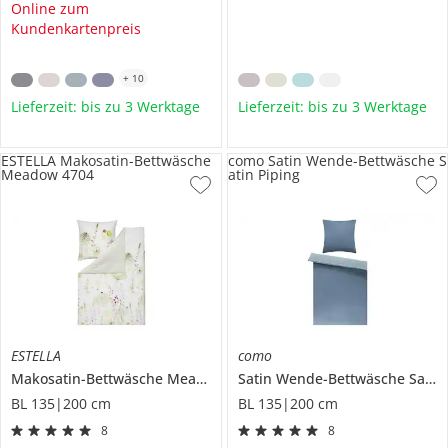
Online zum
Kundenkartenpreis
+
10
Lieferzeit: bis zu 3 Werktage
Lieferzeit: bis zu 3 Werktage
ESTELLA Makosatin-Bettwäsche
como Satin Wende-Bettwäsche S
Meadow 4704
atin Piping
ESTELLA
como
Makosatin-Bettwäsche
Meadow 4704
Satin Wende-Bettwäsche
Satin Piping
BL 135|200 cm
BL 135|200 cm
8
8