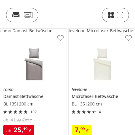
como Damast-Bettwäsche
levelone Microfaser-Bettwäsche
como
levelone
Damast-Bettwäsche
Microfaser-Bettwäsche
BL 135|200 cm
BL 135|200 cm
107
4
ab
41
,
€
99
***
25
,
7
,
19
99
ab
€
€