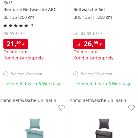
KJUT
Renforcé Bettwäsche ABC
Bettwäsche-Set
BL 135|200 cm
BHL 135|1|200 cm
3
35
,
€
ab
44
,
€
99
99
***
***
21
,
26
,
59
99
€
ab
€
Online zum
Online zum
Kundenkartenpreis
Kundenkartenpreis
Weitere Varianten
Weitere Varianten
Lieferzeit: bis zu 3 Werktage
Lieferzeit: bis zu 6 Werktage
como Bettwäsche Uni Satin
como Bettwäsche Uni Satin