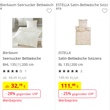
Bierbaum Seersucker Bettwäsch
ESTELLA Satin-Bettwäsche Svizz
e
era
Bierbaum
ESTELLA
Seersucker Bettwäsche
Satin-Bettwäsche
Svizzera
BHL 135|1|200 cm
BL 135|200 cm
1
2
ab
44
,
€
149
,
€
95
95
UVP
UVP
32
,
111
,
19
99
ab
€
€
-
28
%
-
25
%
gegenüber UVP
gegenüber UVP
Werbepreis
Werbepreis