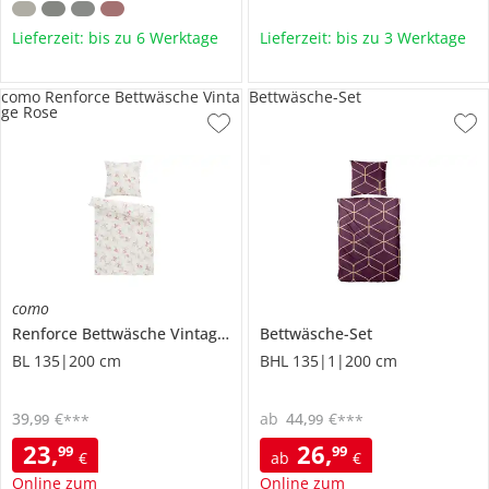
Lieferzeit: bis zu 6 Werktage
Lieferzeit: bis zu 3 Werktage
como Renforce Bettwäsche Vinta
Bettwäsche-Set
ge Rose
como
Renforce Bettwäsche
Vintage Rose
Bettwäsche-Set
BL 135|200 cm
BHL 135|1|200 cm
39
,
€
ab
44
,
€
99
99
***
***
23
,
26
,
99
99
€
ab
€
Online zum
Online zum