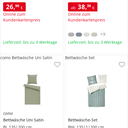
26
,
38
,
99
39
€
ab
€
Online zum
Online zum
Kundenkartenpreis
Kundenkartenpreis
+
5
Lieferzeit: bis zu 3 Werktage
Lieferzeit: bis zu 3 Werktage
como Bettwäsche Uni Satin
Bettwäsche-Set
como
Bettwäsche
Uni Satin
Bettwäsche-Set
BL 135|200 cm
BHL 135|1|200 cm