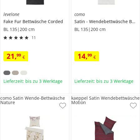
levelone
como
Fake Fur Bettwäsche
Corded
Satin - Wendebettwäsche
Bali
BL 135|200 cm
BL 135|200 cm
11
21
,
14
,
99
99
€
€
Lieferzeit: bis zu 3 Werktage
Lieferzeit: bis zu 3 Werktage
como Satin Wende-Bettwäsche
kaeppel Satin Wendebettwäsche
Nature
Motion