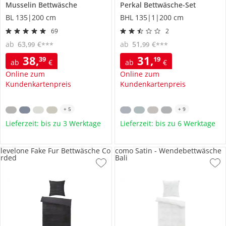
Musselin Bettwäsche
Perkal Bettwäsche-Set
BL 135|200 cm
BHL 135|1|200 cm
69
2
ab
63
,
€
ab
51
,
€
99
99
***
***
38
,
31
,
39
19
ab
€
ab
€
Online zum
Online zum
Kundenkartenpreis
Kundenkartenpreis
+
5
+
9
Lieferzeit: bis zu 3 Werktage
Lieferzeit: bis zu 6 Werktage
levelone Fake Fur Bettwäsche Co
como Satin - Wendebettwäsche
rded
Bali