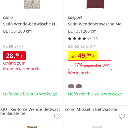
como
kaeppel
Satin Wende-Bettwäsche
Nature
Satin Wendebettwäsche
Motion
BL 135|200 cm
BL 135|200 cm
13
46
,
€
ab
59
,
€
99
95
***
UVP
28
,
49
,
19
99
€
ab
€
Online zum
-
17
%
gegenüber UVP
Kundenkartenpreis
Werbepreis
Lieferzeit: bis zu 3 Werktage
Lieferzeit: bis zu 3 Werktage
KJUT Renforcé Wende-Bettwäsc
como Musselin Bettwäsche
he Bausteine