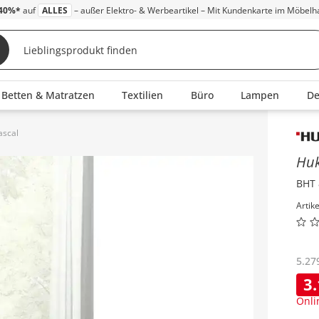
40%*
auf
ALLES
– außer Elektro- & Werbeartikel – Mit Kundenkarte im Möbelh
Betten & Matratzen
Textilien
Büro
Lampen
D
ascal
Inha
Hu
BHT 
Artik
5.27
3
Onli