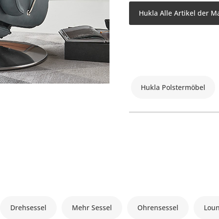
Hukla Alle Artikel der M
Hukla Polstermöbel
Drehsessel
Mehr Sessel
Ohrensessel
Loun