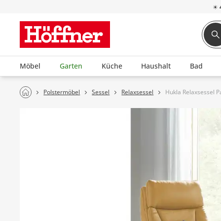
☀
Möbel
Garten
Küche
Haushalt
Bad
Polstermöbel
Sessel
Relaxsessel
Hukla Relaxsessel P