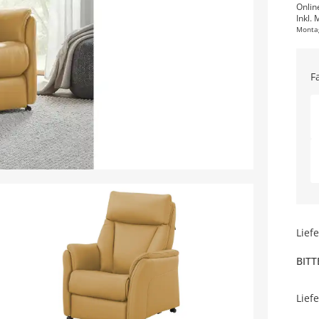
Onlin
Inkl. 
Monta
F
Lief
BITT
Lief