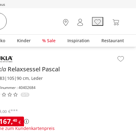
aus
eko
Kinder
% Sale
Inspiration
Restaurant
lt der Seitenleiste überspringen - Zum Seitenende
kla
Relaxsessel
Pascal
83|105|90 cm, Leder
elnummer : 40402684
0/5
***
9
,
€
00
.167
,
40
€
ne zum Kundenkartenpreis