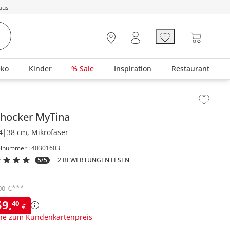
aus
eko
Kinder
% Sale
Inspiration
Restaurant
lt der Seitenleiste überspringen - Zum Seitenende
rhocker
MyTina
4|38 cm, Mikrofaser
elnummer : 40301603
5/5
2 BEWERTUNGEN LESEN
***
€
00
59
,
40
€
ne zum Kundenkartenpreis