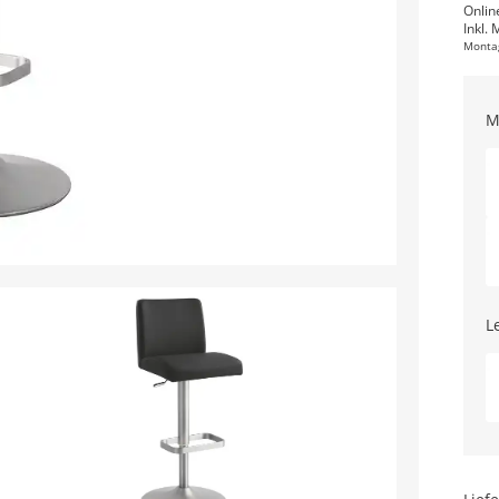
Onlin
Inkl. 
Monta
M
L