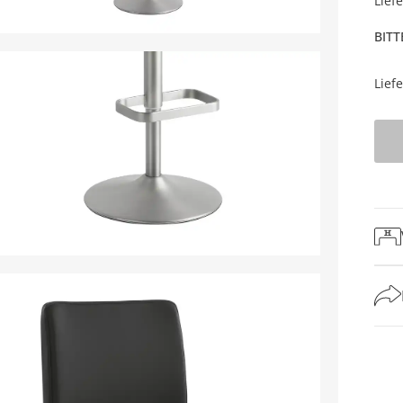
Lief
BITT
Lief