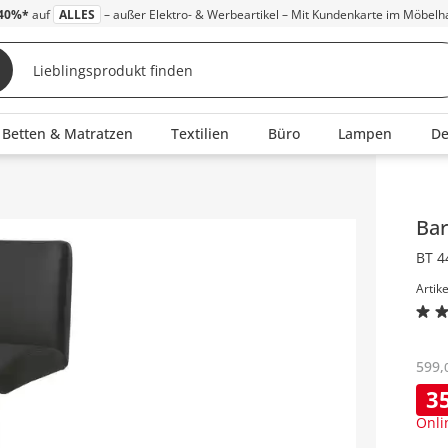
40%*
auf
ALLES
– außer Elektro- & Werbeartikel – Mit Kundenkarte im Möbelh
Betten & Matratzen
Textilien
Büro
Lampen
D
Inha
Ba
BT 4
Artik
599
,
3
Onli