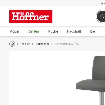
☀
Möbel
Garten
Küche
Haushalt
Bad
Hocker
Barhocker
Barhocker MyTina