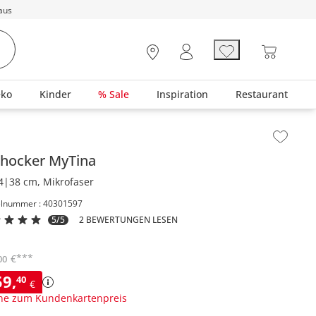
aus
eko
Kinder
% Sale
Inspiration
Restaurant
lt der Seitenleiste überspringen - Zum Seitenende
rhocker
MyTina
4|38 cm, Mikrofaser
elnummer : 40301597
5/5
2 BEWERTUNGEN LESEN
***
€
00
59
,
40
€
ne zum Kundenkartenpreis