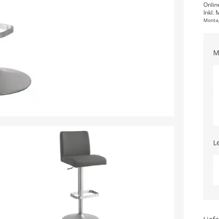
Onlin
Inkl. 
Monta
M
L