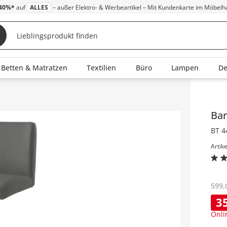
40%*
auf
ALLES
– außer Elektro- & Werbeartikel – Mit Kundenkarte im Möbelh
Betten & Matratzen
Textilien
Büro
Lampen
D
Inha
Ba
BT 4
Artik
599
,
3
Onli