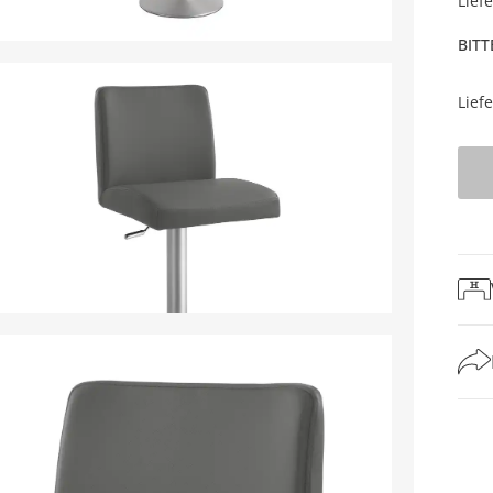
Lief
BITT
Lief