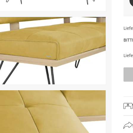
Lief
BITT
Lief