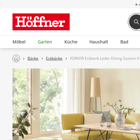
☀
Möbel
Garten
Küche
Haushalt
Bad
Bänke
Eckbänke
KOINOR Eckbank Leder Dining System 4