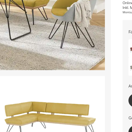
Onlin
Inkl. 
Monta
F
A
G