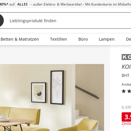
40%*
auf
ALLES
– außer Elektro- & Werbeartikel – Mit Kundenkarte im Möbelh
Betten & Matratzen
Textilien
Büro
Lampen
D
Inha
KO
BHT 
Artik
6.59
3
Onli