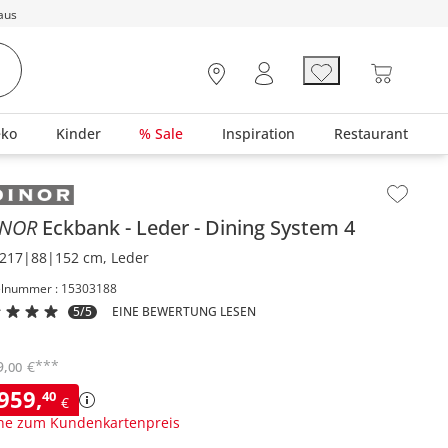
aus
eko
Kinder
% Sale
Inspiration
Restaurant
lt der Seitenleiste überspringen - Zum Seitenende
INOR
Eckbank
Leder
Dining System 4
217|88|152 cm, Leder
elnummer : 15303188
5/5
EINE BEWERTUNG LESEN
***
9
,
€
00
.959
,
40
€
ne zum Kundenkartenpreis