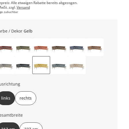
epreis: Alle etwaigen Rabatte bereits abgezogen.
MwSt. zzgl.
Versand
ge zubuchbar
arbe / Dekor
Gelb
usrichtung
links
rechts
esamtbreite