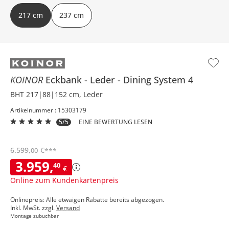
217 cm
237 cm
KOINOR
Eckbank
Leder
Dining System 4
BHT 217|88|152 cm, Leder
Artikelnummer : 15303179
5/5
EINE BEWERTUNG LESEN
6.599
,
€
00
***
3.959
,
40
€
Online zum Kundenkartenpreis
Onlinepreis: Alle etwaigen Rabatte bereits abgezogen.
Inkl. MwSt. zzgl.
Versand
Montage zubuchbar