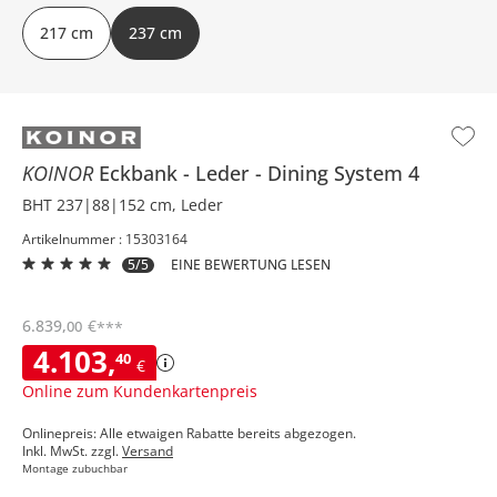
217 cm
237 cm
KOINOR
Eckbank
Leder
Dining System 4
BHT 237|88|152 cm, Leder
Artikelnummer : 15303164
5/5
EINE BEWERTUNG LESEN
6.839
,
€
00
***
4.103
,
40
€
Online zum Kundenkartenpreis
Onlinepreis: Alle etwaigen Rabatte bereits abgezogen.
Inkl. MwSt. zzgl.
Versand
Montage zubuchbar