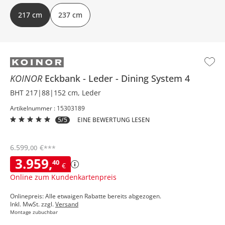
217 cm
237 cm
KOINOR
Eckbank
Leder
Dining System 4
BHT 217|88|152 cm, Leder
Artikelnummer : 15303189
5/5
EINE BEWERTUNG LESEN
6.599
,
€
00
***
3.959
,
40
€
Online zum Kundenkartenpreis
Onlinepreis: Alle etwaigen Rabatte bereits abgezogen.
Inkl. MwSt. zzgl.
Versand
Montage zubuchbar