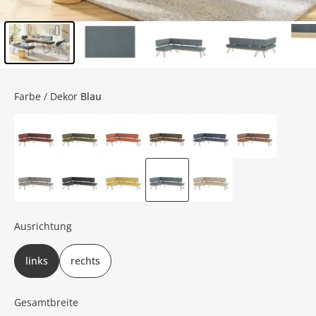
Inhalt der Seitenleiste überspringen - Zum Seitenende
Farbe / Dekor
Blau
Ausrichtung
links
rechts
Gesamtbreite