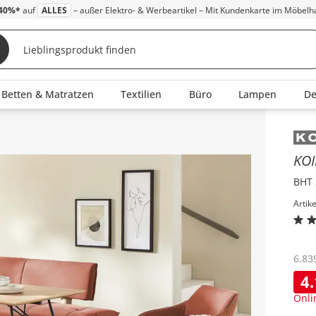
40%*
auf
ALLES
– außer Elektro- & Werbeartikel – Mit Kundenkarte im Möbelh
Betten & Matratzen
Textilien
Büro
Lampen
D
Inha
KO
BHT 
Artik
6.83
4
Onli