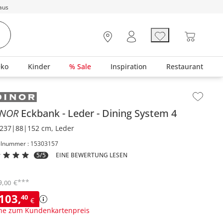
aus
eko
Kinder
% Sale
Inspiration
Restaurant
lt der Seitenleiste überspringen - Zum Seitenende
INOR
Eckbank
Leder
Dining System 4
237|88|152 cm, Leder
elnummer : 15303157
5/5
EINE BEWERTUNG LESEN
***
9
,
€
00
.103
,
40
€
ne zum Kundenkartenpreis