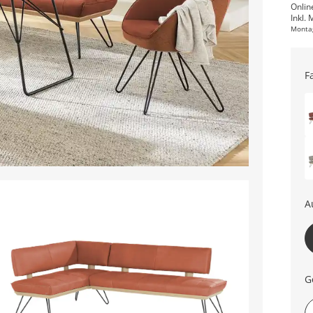
Onlin
Inkl. 
Monta
F
A
G