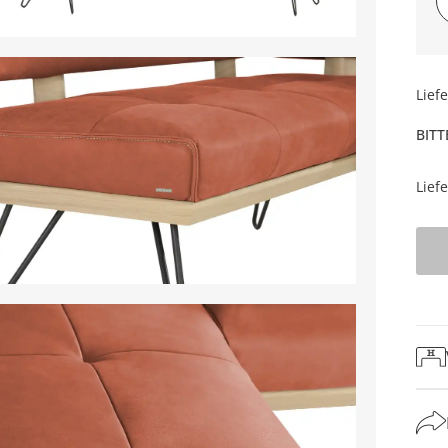
Lief
BITT
Lief