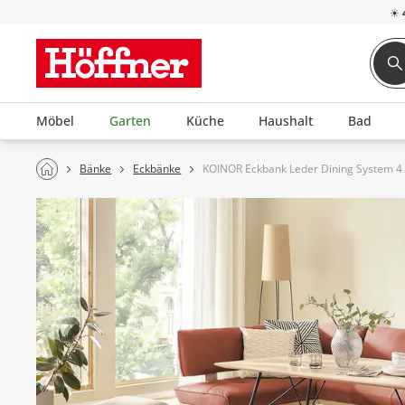
☀
Möbel
Garten
Küche
Haushalt
Bad
Bänke
Eckbänke
KOINOR Eckbank Leder Dining System 4