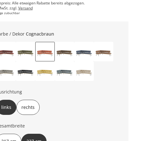
epreis: Alle etwaigen Rabatte bereits abgezogen.
MwSt. zzgl.
Versand
ge zubuchbar
arbe / Dekor
Cognacbraun
usrichtung
links
rechts
esamtbreite