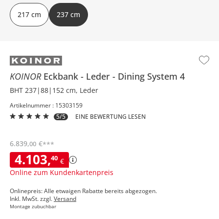
217 cm
237 cm
KOINOR
Eckbank
Leder
Dining System 4
BHT 237|88|152 cm, Leder
Artikelnummer : 15303159
5/5
EINE BEWERTUNG LESEN
6.839
,
€
00
***
4.103
,
40
€
Online zum Kundenkartenpreis
Onlinepreis: Alle etwaigen Rabatte bereits abgezogen.
Inkl. MwSt. zzgl.
Versand
Montage zubuchbar