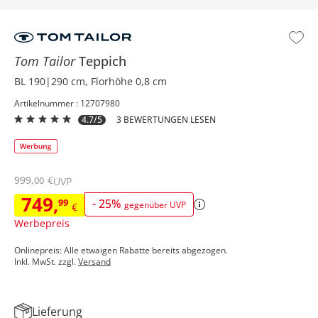
Tom Tailor
Teppich
BL 190|290 cm, Florhöhe 0,8 cm
Artikelnummer : 12707980
4.7/5
3 BEWERTUNGEN LESEN
999
,
€
00
UVP
749
,
99
-
25
%
gegenüber UVP
€
Werbepreis
Onlinepreis: Alle etwaigen Rabatte bereits abgezogen.
Inkl. MwSt. zzgl.
Versand
Lieferung