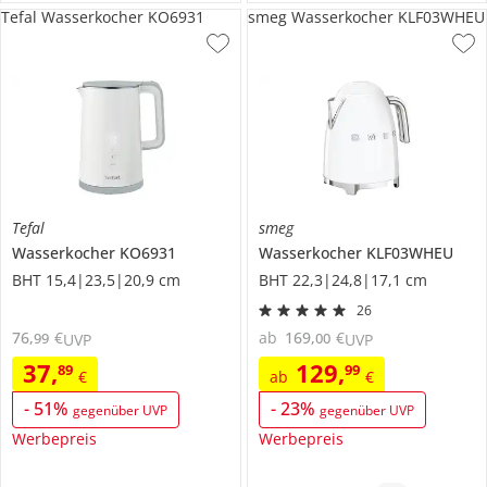
Tefal Wasserkocher KO6931
smeg Wasserkocher KLF03WHEU
Tefal
smeg
Wasserkocher
KO6931
Wasserkocher
KLF03WHEU
BHT 15,4|23,5|20,9 cm
BHT 22,3|24,8|17,1 cm
26
76
,
€
ab
169
,
€
99
00
UVP
UVP
37
,
129
,
89
99
€
ab
€
-
51
%
-
23
%
gegenüber UVP
gegenüber UVP
Werbepreis
Werbepreis