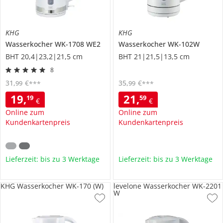
KHG
KHG
Wasserkocher
WK-1708 WE2
Wasserkocher
WK-102W
BHT 20,4|23,2|21,5 cm
BHT 21|21,5|13,5 cm
8
31
,
€
35
,
€
99
99
***
***
19
,
21
,
19
59
€
€
Online zum
Online zum
Kundenkartenpreis
Kundenkartenpreis
Lieferzeit: bis zu 3 Werktage
Lieferzeit: bis zu 3 Werktage
KHG Wasserkocher WK-170 (W)
levelone Wasserkocher WK-2201
W