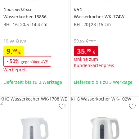
GourmetMaxx
KHG
Wasserkocher
13856
Wasserkocher
WK-174W
BHL 16|20,5|14,4 cm
BHT 20|23|15 cm
19
,
€
59
,
€
99
99
UVP
***
9
,
35
,
99
99
€
€
Online zum
-
50
%
gegenüber UVP
Kundenkartenpreis
Werbepreis
Lieferzeit: bis zu 3 Werktage
Lieferzeit: bis zu 3 Werktage
KHG Wasserkocher WK-1708 WE
KHG Wasserkocher WK-102W
2