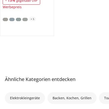
-
15
%
gegenüber UVP
Werbepreis
+
5
Ähnliche Kategorien entdecken
Elektrokleingeräte
Backen, Kochen, Grillen
To