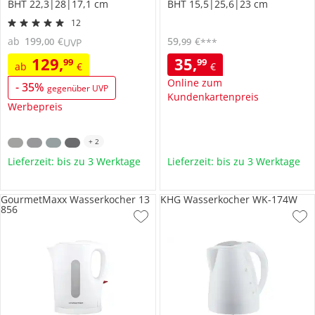
BHT 22,3|28|17,1 cm
BHT 15,5|25,6|23 cm
12
ab
199
,
€
59
,
€
00
99
UVP
***
129
,
35
,
99
99
ab
€
€
Online zum
-
35
%
gegenüber UVP
Kundenkartenpreis
Werbepreis
+
2
Lieferzeit: bis zu 3 Werktage
Lieferzeit: bis zu 3 Werktage
GourmetMaxx Wasserkocher 13
KHG Wasserkocher WK-174W
856