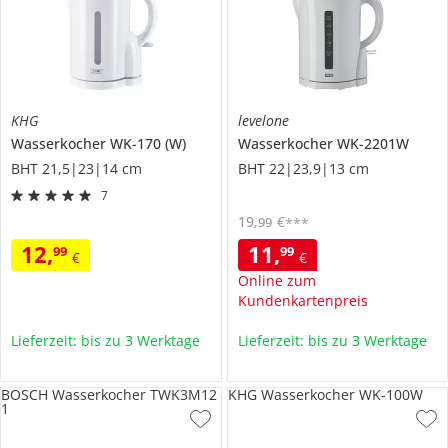
KHG
levelone
Wasserkocher
WK-170 (W)
Wasserkocher
WK-2201W
BHT 21,5|23|14 cm
BHT 22|23,9|13 cm
7
19
,
€
99
***
12
,
11
,
99
99
€
€
Online zum
Kundenkartenpreis
Lieferzeit: bis zu 3 Werktage
Lieferzeit: bis zu 3 Werktage
BOSCH Wasserkocher TWK3M12
KHG Wasserkocher WK-100W
1