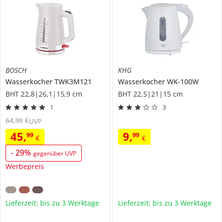
BOSCH
KHG
Wasserkocher
TWK3M121
Wasserkocher
WK-100W
BHT 22,8|26,1|15,9 cm
BHT 22,5|21|15 cm
1
3
64
,
€
99
UVP
45
,
9
,
99
99
€
€
-
29
%
gegenüber UVP
Werbepreis
Lieferzeit: bis zu 3 Werktage
Lieferzeit: bis zu 3 Werktage