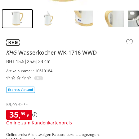
Inhalt der Seitenleiste überspringen - Zum Seitenende
KHG
Wasserkocher
WK-1716 WWD
BHT 15,5|25,6|23 cm
Artikelnummer : 10610184
0/5
59
,
€
99
***
35
,
99
€
Online zum Kundenkartenpreis
Onlinepreis: Alle etwaigen Rabatte bereits abgezogen.