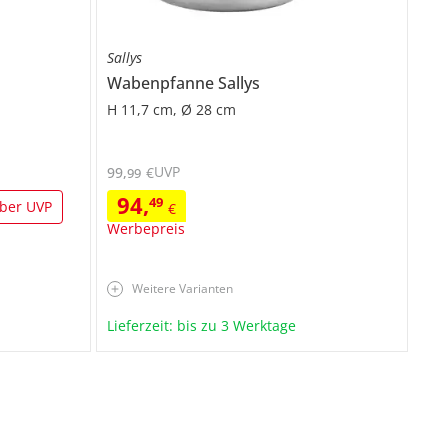
Sallys
Wabenpfanne
Sallys
H 11,7 cm, Ø 28 cm
UVP
99
,
€
99
94
,
49
ber UVP
€
Werbepreis
Weitere Varianten
Lieferzeit: bis zu 3 Werktage