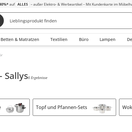
40%*
auf
ALLES
– außer Elektro- & Werbeartikel – Mit Kundenkarte im Möbelh
Betten & Matratzen
Textilien
Büro
Lampen
D
ör
 Sallys
6 Ergebnisse
e
Topf und Pfannen-Sets
Wo