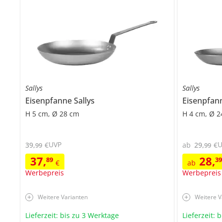
Sallys
Sallys
Eisenpfanne
Sallys
Eisenpfa
H 5 cm, Ø 28 cm
H 4 cm, Ø 
UVP
39
,
€
ab
29
,
€
99
99
37
,
28
,
89
3
€
ab
Werbepreis
Werbepreis
Weitere Varianten
Weitere V
Lieferzeit: bis zu 3 Werktage
Lieferzeit: 