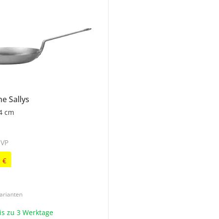
nne
Sallys
24 cm
UVP
9
€
arianten
bis zu 3 Werktage