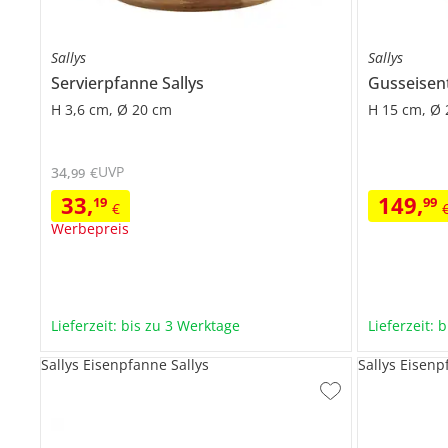
Sallys
Sallys
Servierpfanne
Sallys
Gusseisen
H 3,6 cm, Ø 20 cm
H 15 cm, Ø
UVP
34
,
€
99
33
,
149
,
19
99
€
Werbepreis
Lieferzeit: bis zu 3 Werktage
Lieferzeit: 
Sallys Eisenpfanne Sallys
Sallys Eisenp