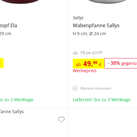
Sallys
topf
Ela
Wabenpfanne
Sallys
 29 cm
H 9 cm, Ø 24 cm
UVP
ab
79
,
€
99
49
,
99
-
38
%
gegenü
€
ab
€
Werbepreis
Weitere Varianten
bis zu 3 Werktage
Lieferzeit: bis zu 3 Werktage
fanne Sallys