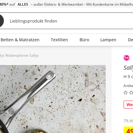
40%*
auf
ALLES
– außer Elektro- & Werbeartikel – Mit Kundenkarte im Möbelh
Betten & Matratzen
Textilien
Büro
Lampen
D
llys Wabenpfanne Sallys
Inha
Sal
H 9 
Artik
79
,
9
4