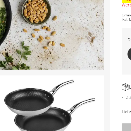
Werb
Onlin
Inkl. 
D
Zu
Lief