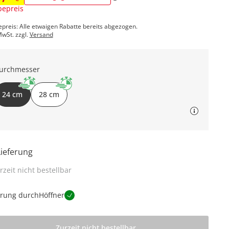
epreis
epreis: Alle etwaigen Rabatte bereits abgezogen.
MwSt. zzgl.
Versand
urchmesser
24 cm
28 cm
Lieferung
rzeit nicht bestellbar
erung durch
Höffner
Zurzeit nicht bestellbar