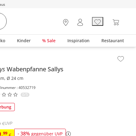
aus
eko
Kinder
% Sale
Inspiration
Restaurant
lt der Seitenleiste überspringen - Zum Seitenende
lys
Wabenpfanne
Sallys
cm, Ø 24 cm
elnummer : 40532719
0/5
UVP
€
9
9
,
99
-
38
%
gegenüber UVP
€