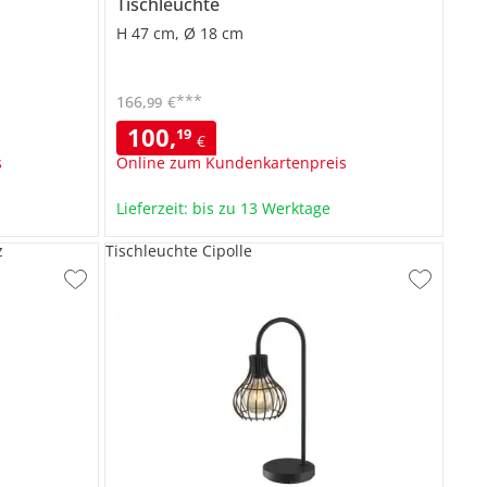
Tischleuchte
H 47 cm, Ø 18 cm
***
166
,
€
99
100
,
19
€
s
Online zum Kundenkartenpreis
Lieferzeit: bis zu 13 Werktage
z
Tischleuchte Cipolle