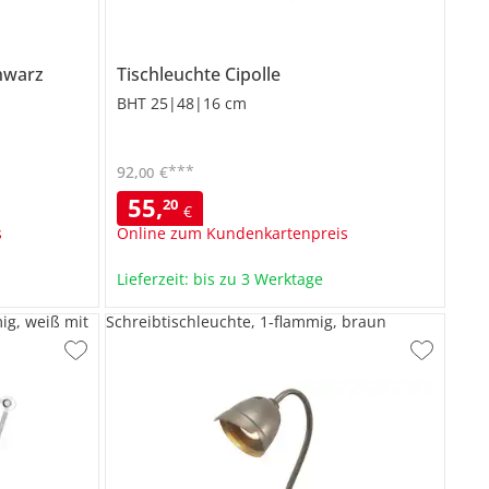
chwarz
Tischleuchte
Cipolle
BHT 25|48|16 cm
***
92
,
€
00
55
,
20
€
s
Online zum Kundenkartenpreis
Lieferzeit: bis zu 3 Werktage
g, weiß mit
Schreibtischleuchte, 1-flammig, braun