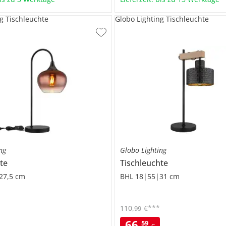
g Tischleuchte
Globo Lighting Tischleuchte
ng
Globo Lighting
te
Tischleuchte
27,5 cm
BHL 18|55|31 cm
***
110
,
€
99
66
,
59