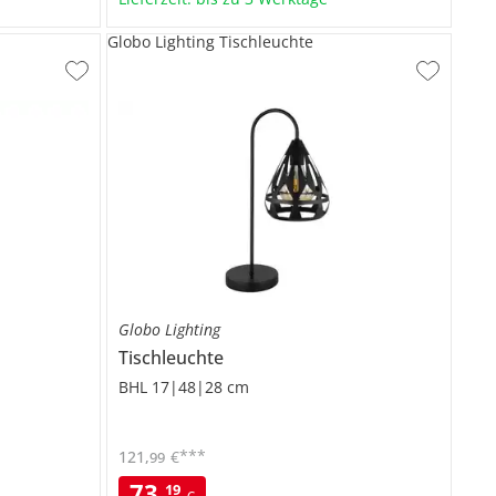
Globo Lighting Tischleuchte
Globo Lighting
Tischleuchte
BHL 17|48|28 cm
***
121
,
€
99
73
,
19