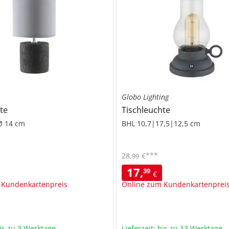
Globo Lighting
te
Tischleuchte
Ø 14 cm
BHL 10,7|17,5|12,5 cm
***
28
,
€
99
17
,
39
€
 Kundenkartenpreis
Online zum Kundenkartenprei
bis zu 3 Werktage
Lieferzeit: bis zu 13 Werktage