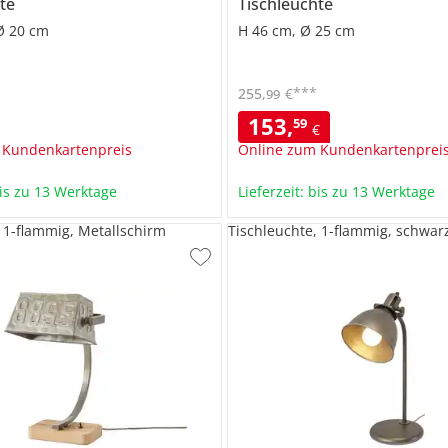
te
Tischleuchte
Ø 20 cm
H 46 cm, Ø 25 cm
***
255
,
€
99
153
,
59
€
 Kundenkartenpreis
Online zum Kundenkartenprei
bis zu 13 Werktage
Lieferzeit: bis zu 13 Werktage
, 1-flammig, Metallschirm
Tischleuchte, 1-flammig, schwar