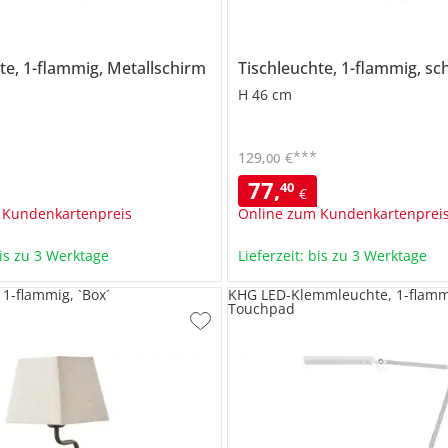
te, 1-flammig, Metallschirm
Tischleuchte, 1-flammig, s
H 46 cm
***
129
,
€
00
77
,
40
€
 Kundenkartenpreis
Online zum Kundenkartenprei
bis zu 3 Werktage
Lieferzeit: bis zu 3 Werktage
 1-flammig, `Box´
KHG LED-Klemmleuchte, 1-flammi
Touchpad