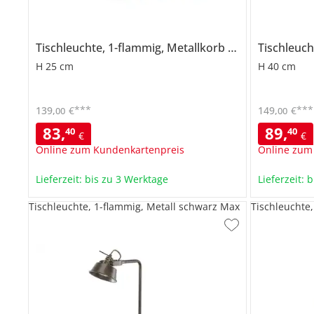
Tischleuchte, 1-flammig, Metallkorb schwarz
Tischleuch
H 25 cm
H 40 cm
***
***
139
,
€
149
,
€
00
00
83
,
89
,
40
40
€
€
Online zum Kundenkartenpreis
Online zum
Lieferzeit: bis zu 3 Werktage
Lieferzeit: 
Tischleuchte, 1-flammig, Metall schwarz Max
Tischleuchte,