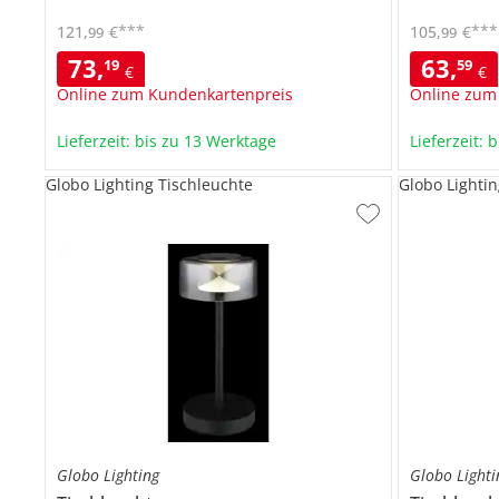
***
***
121
,
€
105
,
€
99
99
73
,
63
,
19
59
€
€
Online zum Kundenkartenpreis
Online zum
Lieferzeit: bis zu 13 Werktage
Lieferzeit: 
Globo Lighting Tischleuchte
Globo Lightin
Globo Lighting
Globo Lighti