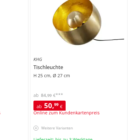
KHG
Tischleuchte
H 25 cm, Ø 27 cm
***
ab
84
,
€
99
50
,
99
ab
€
s
Online zum Kundenkartenpreis
Weitere Varianten
Lieferzeit: bis zu 3 Werktage