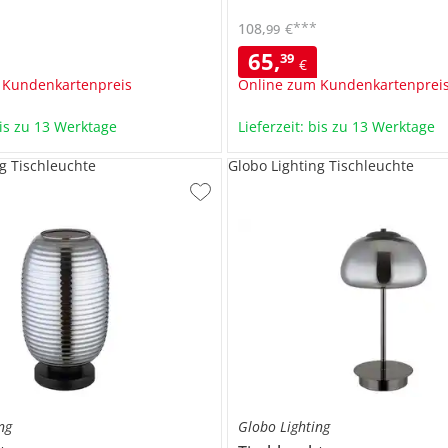
***
108
,
€
99
65
,
39
€
 Kundenkartenpreis
Online zum Kundenkartenprei
bis zu 13 Werktage
Lieferzeit: bis zu 13 Werktage
g Tischleuchte
Globo Lighting Tischleuchte
ng
Globo Lighting