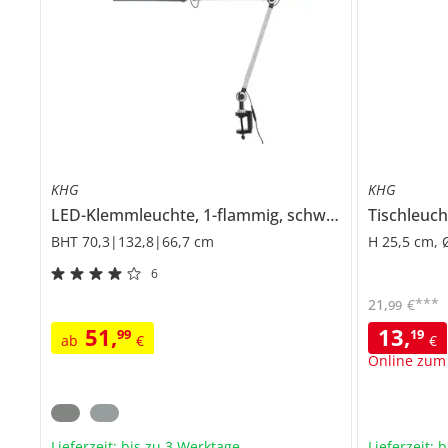
KHG
KHG
LED-Klemmleuchte, 1-flammig, schwarz mit Touchpad
Tischleuch
BHT 70,3|132,8|66,7 cm
H 25,5 cm, 
6
***
21
,
€
99
51
,
13
,
99
19
ab
€
€
Online zum
Lieferzeit: bis zu 3 Werktage
Lieferzeit: 