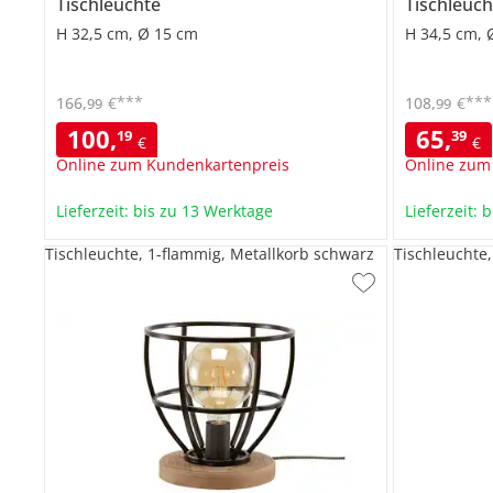
Tischleuchte
Tischleuch
H 32,5 cm, Ø 15 cm
H 34,5 cm, 
***
***
166
,
€
108
,
€
99
99
100
,
65
,
19
39
€
€
Online zum Kundenkartenpreis
Online zum
Lieferzeit: bis zu 13 Werktage
Lieferzeit: 
Tischleuchte, 1-flammig, Metallkorb schwarz
Tischleuchte