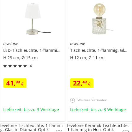
levelone
levelone
LED-Tischleuchte, 1-flammig, Nickel-matt
Tischleuchte, 1-flammig, Glas in Kristall-Optik
H 28 cm, Ø 15 cm
H 12 cm, Ø 11 cm
4
41
,
22
,
99
49
€
€
Weitere Varianten
Lieferzeit: bis zu 3 Werktage
Lieferzeit: bis zu 3 Werktage
levelone Tischleuchte, 1-flammi
levelone Keramik-Tischleuchte,
g, Glas in Diamant-Optik
1-flammig in Holz-Optik