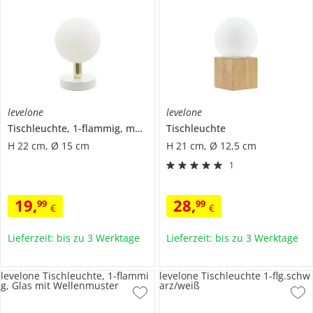
levelone
levelone
Tischleuchte, 1-flammig, messing-antik
Tischleuchte
H 22 cm, Ø 15 cm
H 21 cm, Ø 12,5 cm
1
19
,
28
,
99
99
€
€
Lieferzeit: bis zu 3 Werktage
Lieferzeit: bis zu 3 Werktage
levelone Tischleuchte, 1-flammi
levelone Tischleuchte 1-flg.schw
g, Glas mit Wellenmuster
arz/weiß