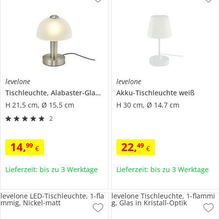
levelone
levelone
Tischleuchte, Alabaster-Glas Weiß
Akku-Tischleuchte weiß
H 21,5 cm, Ø 15,5 cm
H 30 cm, Ø 14,7 cm
2
14
,
22
,
99
49
€
€
Lieferzeit: bis zu 3 Werktage
Lieferzeit: bis zu 3 Werktage
levelone LED-Tischleuchte, 1-fla
levelone Tischleuchte, 1-flammi
mmig, Nickel-matt
g, Glas in Kristall-Optik