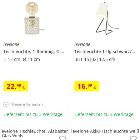
levelone
levelone
Tischleuchte, 1-flammig, Glas mit Wellenmuster
Tischleuchte 1-flg.schwarz/weiß
H 12 cm, Ø 11 cm
BHT 15|32|12,5 cm
22
,
16
,
49
89
€
€
Weitere Varianten
Lieferzeit: bis zu 3 Werktage
Lieferzeit: bis zu 3 Werktage
levelone Tischleuchte, Alabaster
levelone Akku-Tischleuchte weiß
-Glas Weiß