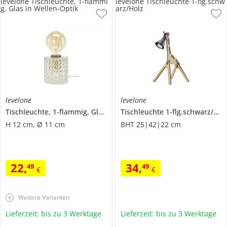
levelone Tischleuchte, 1-flammi
levelone Tischleuchte 1-flg.schw
g, Glas in Wellen-Optik
arz/Holz
levelone
levelone
Tischleuchte, 1-flammig, Glas in Wellen-Optik
Tischleuchte 1-flg.schwarz/Holz
H 12 cm, Ø 11 cm
BHT 25|42|22 cm
22
,
34
,
49
49
€
€
Weitere Varianten
Lieferzeit: bis zu 3 Werktage
Lieferzeit: bis zu 3 Werktage