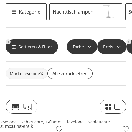
Kategorie
Nachttischlampen
S
1
1
Sortieren & Filter
Farbe
Preis
Marke
:
levelone
Alle zurücksetzen
levelone Tischleuchte, 1-flammi
levelone Tischleuchte
g, messing-antik