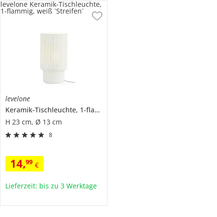
levelone Keramik-Tischleuchte,
1-flammig, weiß `Streifen´
levelone
Keramik-Tischleuchte, 1-flammig, weiß `Streifen´
H 23 cm, Ø 13 cm
8
14
,
99
€
Lieferzeit: bis zu 3 Werktage