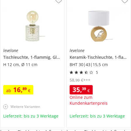
levelone
levelone
Tischleuchte, 1-flammig, Glas in Diamant-Optik
Keramik-Tischleuchte, 1-flammig in Holz-Optik
H 12 cm, Ø 11 cm
BHT 30|43|15,5 cm
5
58
,
€
99
***
16
,
35
,
89
39
ab
€
€
Online zum
Kundenkartenpreis
Weitere Varianten
Lieferzeit: bis zu 3 Werktage
Lieferzeit: bis zu 3 Werktage