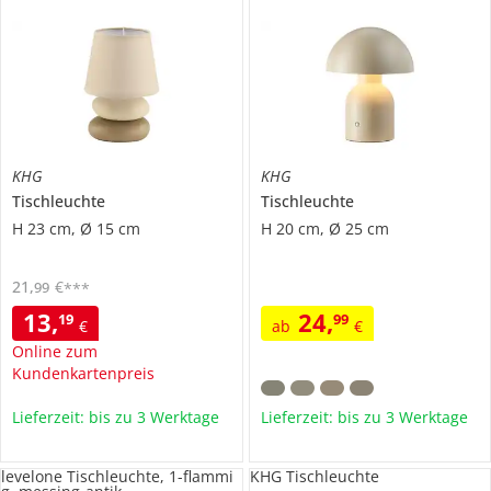
KHG
KHG
Tischleuchte
Tischleuchte
H 23 cm, Ø 15 cm
H 20 cm, Ø 25 cm
21
,
€
99
***
13
,
24
,
19
99
€
ab
€
Online zum
Kundenkartenpreis
Lieferzeit: bis zu 3 Werktage
Lieferzeit: bis zu 3 Werktage
levelone Tischleuchte, 1-flammi
KHG Tischleuchte