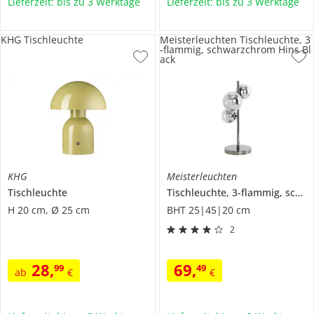
Lieferzeit: bis zu 3 Werktage
Lieferzeit: bis zu 3 Werktage
KHG Tischleuchte
Meisterleuchten Tischleuchte, 3
-flammig, schwarzchrom Hins Bl
ack
KHG
Meisterleuchten
Tischleuchte
Tischleuchte, 3-flammig, schwarzchrom
H 20 cm, Ø 25 cm
BHT 25|45|20 cm
2
28
,
69
,
99
49
ab
€
€