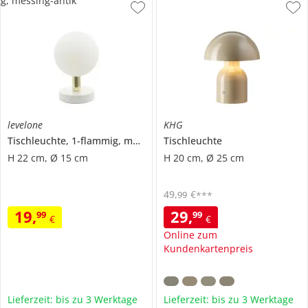
g, messing-antik
levelone
KHG
Tischleuchte, 1-flammig, messing-antik
Tischleuchte
H 22 cm, Ø 15 cm
H 20 cm, Ø 25 cm
49
,
€
99
***
19
,
29
,
99
99
€
€
Online zum
Kundenkartenpreis
Lieferzeit: bis zu 3 Werktage
Lieferzeit: bis zu 3 Werktage