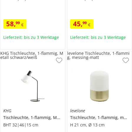
58
,
45
,
99
99
€
€
Lieferzeit: bis zu 3 Werktage
Lieferzeit: bis zu 3 Werktage
KHG Tischleuchte, 1-flammig, M
levelone Tischleuchte, 1-flammi
etall schwarz/weiß
g, messing-matt
KHG
levelone
Tischleuchte, 1-flammig, Metall schwarz/weiß
Tischleuchte, 1-flammig, messing-matt
BHT 32|46|15 cm
H 21 cm, Ø 13 cm