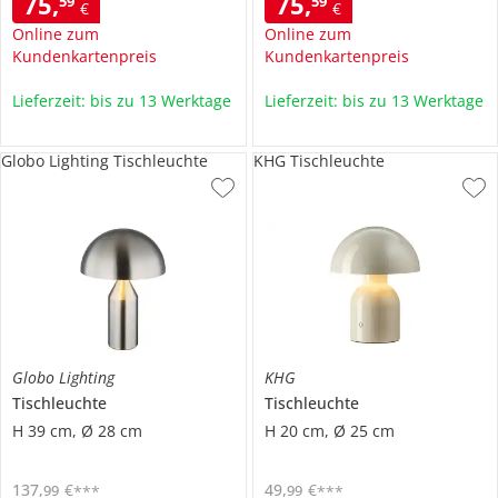
75
,
75
,
59
59
€
€
Online zum
Online zum
Kundenkartenpreis
Kundenkartenpreis
Lieferzeit: bis zu 13 Werktage
Lieferzeit: bis zu 13 Werktage
Globo Lighting Tischleuchte
KHG Tischleuchte
Globo Lighting
KHG
Tischleuchte
Tischleuchte
H 39 cm, Ø 28 cm
H 20 cm, Ø 25 cm
137
,
€
49
,
€
99
99
***
***