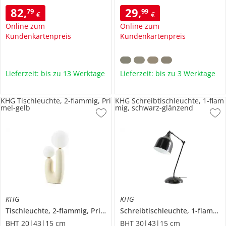
82
,
29
,
79
99
€
€
Online zum
Online zum
Kundenkartenpreis
Kundenkartenpreis
Lieferzeit: bis zu 13 Werktage
Lieferzeit: bis zu 3 Werktage
KHG Tischleuchte, 2-flammig, Pri
KHG Schreibtischleuchte, 1-flam
mel-gelb
mig, schwarz-glänzend
KHG
KHG
Tischleuchte, 2-flammig, Primel-gelb
Schreibtischleuchte, 1-flammig, schwarz-glänzend
BHT 20|43|15 cm
BHT 30|43|15 cm