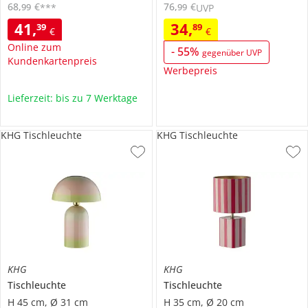
68
,
€
76
,
€
99
99
***
UVP
41
,
34
,
39
89
€
€
Online zum
-
55
%
gegenüber UVP
Kundenkartenpreis
Werbepreis
Lieferzeit: bis zu 7 Werktage
KHG Tischleuchte
KHG Tischleuchte
KHG
KHG
Tischleuchte
Tischleuchte
H 45 cm, Ø 31 cm
H 35 cm, Ø 20 cm