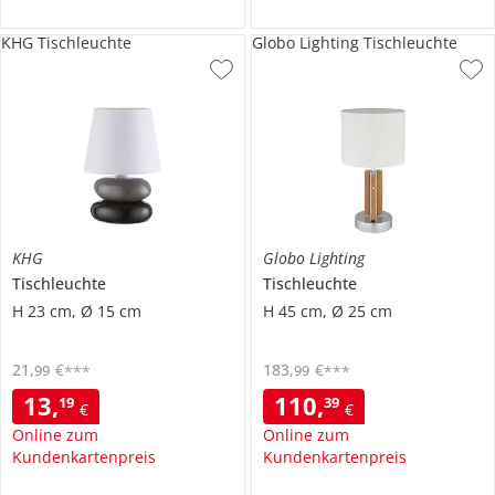
KHG Tischleuchte
Globo Lighting Tischleuchte
KHG
Globo Lighting
Tischleuchte
Tischleuchte
H 23 cm, Ø 15 cm
H 45 cm, Ø 25 cm
21
,
€
183
,
€
99
99
***
***
13
,
110
,
19
39
€
€
Online zum
Online zum
Kundenkartenpreis
Kundenkartenpreis