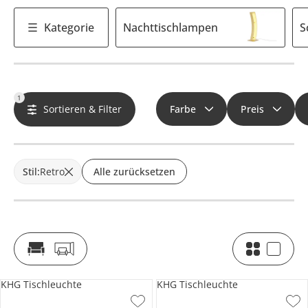
Kategorie
Nachttischlampen
S
1
Sortieren & Filter
Farbe
Preis
Stil
:
Retro
Alle zurücksetzen
KHG Tischleuchte
KHG Tischleuchte